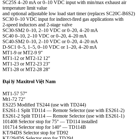
SC25S 4–20 mA or 0–10 VDC input with min/max exhaust air
temperature limit value
and optional adjustable low load start timer (replaces SC20C-B6S2)
SC30 0–10 VDC input for indirect-fired gas applications with
2‑speed inductors and 2‑stage valve
SC30-SM2 0–10, 2–10 VDC or 0–20, 4–20 mA
SC40 0–10, 2–10 VDC or 0–20, 4–20 mA
SC40-SM2 0–10, 2–10 VDC or 0–20, 4–20 mA
D‑SC1 0–5, 1–5, 0–10 VDC or 1–20, 4–20 mA
MT1‑9 or MT2‑9 9″
MT1-12 or MT2-12 12″
MT1-23 or MT2-23 23″
MT1-28 or MT2-28 28″
Đại lý Maxitrol Việt Nam
MT1-57 57″
Mt1-72 72″
ES225 Modified TS244 (use with TD244)
ES261‑1 Split TD114 — Remote Selector (use with ES261‑2)
ES261‑2 Split TD114 — Remote Selector (use with ES261‑1)
101408 Selector stop for 75° — TD114 installed
101714 Selector stop for 140° — TD114B
KT/94DS Selector stop for TD92
KT/294DS Selector stop for TD294