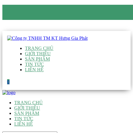
CÔNG TY TNHH TM KT HƯNG GIA PHÁT
Hotline
:
0938 906 663
Email
:
giau@hgpvietnam.com
TRANG CHỦ
GIỚI THIỆU
SẢN PHẨM
TIN TỨC
LIÊN HỆ
0
TRANG CHỦ
GIỚI THIỆU
SẢN PHẨM
TIN TỨC
LIÊN HỆ