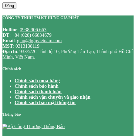
Đăng
CÔNG TY TNHH TM KT HƯNG GIA PHÁT
Hotline
:
0938 906 663
ĐT
:
+84 (028) 66834679
Email
:
giau@hgpvietnam.com
MST
:
0313138119
Địa chỉ
: 933/5/2C Tỉnh lộ 10, Phường Tân Tạo, Thành phố Hồ Chí
Minh, Việt Nam.
Chính sách
Chính sách mua hàng
Chính sách bảo hành
Chính sách thanh toán
Chính sách vận chuyển và giao nhận
Chính sách bảo mật thông tin
Thông báo