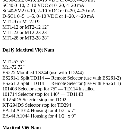
SC40 0–10, 2–10 VDC or 0–20, 4–20 mA
SC40-SM2 0–10, 2–10 VDC or 0–20, 4–20 mA
D‑SC1 0–5, 1–5, 0–10 VDC or 1–20, 4–20 mA
MT1‑9 or MT2‑9 9″
MT1-12 or MT2-12 12″
MT1-23 or MT2-23 23″
MT1-28 or MT2-28 28″
Đại lý Maxitrol Việt Nam
MT1-57 57″
Mt1-72 72″
ES225 Modified TS244 (use with TD244)
ES261‑1 Split TD114 — Remote Selector (use with ES261‑2)
ES261‑2 Split TD114 — Remote Selector (use with ES261‑1)
101408 Selector stop for 75° — TD114 installed
101714 Selector stop for 140° — TD114B
KT/94DS Selector stop for TD92
KT/294DS Selector stop for TD294
EA-14 A1014 Housing for 4 1/2″ x 7″
EA-44 A1044 Housing for 4 1/2″ x 9″
Maxitrol Việt Nam