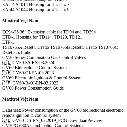
EA-14 A1014 Housing for 4 1/2″ x 7″
EA-44 A1044 Housing for 4 1/2″ x 9″
Maxitrol Việt Nam
EC94-36 36″ Extension cable for TD94 and TD294
ETD‑1 Housing for TD114, TD120, TD121
ETP‑1
TS10765A Reset 8:1 ratio TS10765B Reset 5:1 ratio TS10765C
Reset 3:5:1 ratio
GV30 Series Combination Gas Control Valves
🇬🇧 GV30-SS-EN-03.2024
GV60 Bidirectional Control System
🇬🇧 GV60-OI-EN-03.2023
GV60 Electronic Ignition & Control System
🇬🇧 GV60-B-OI-EN-03.2023
GV60 Power Consumption Guide
Maxitrol Việt Nam
Datasheet; Power consumption of the GV60 bidirectional electronic
remote ignition & control system
🇬🇧 GV60-DS-EN_07.2019_PCG DownloadPreview
GV30/GV30A Combination Control Systems