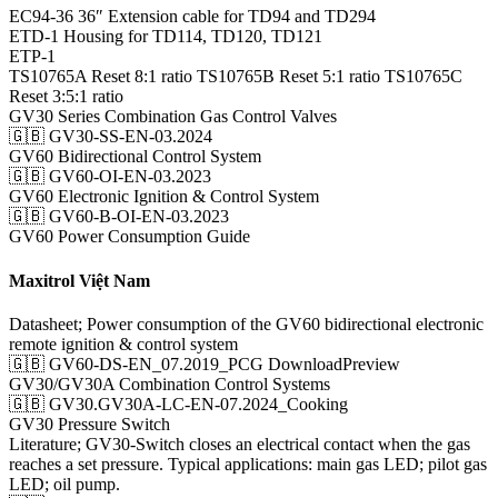
EC94-36 36″ Extension cable for TD94 and TD294
ETD‑1 Housing for TD114, TD120, TD121
ETP‑1
TS10765A Reset 8:1 ratio TS10765B Reset 5:1 ratio TS10765C
Reset 3:5:1 ratio
GV30 Series Combination Gas Control Valves
🇬🇧 GV30-SS-EN-03.2024
GV60 Bidirectional Control System
🇬🇧 GV60-OI-EN-03.2023
GV60 Electronic Ignition & Control System
🇬🇧 GV60-B-OI-EN-03.2023
GV60 Power Consumption Guide
Maxitrol Việt Nam
Datasheet; Power consumption of the GV60 bidirectional electronic
remote ignition & control system
🇬🇧 GV60-DS-EN_07.2019_PCG DownloadPreview
GV30/GV30A Combination Control Systems
🇬🇧 GV30.GV30A-LC-EN-07.2024_Cooking
GV30 Pressure Switch
Literature; GV30-Switch closes an electrical contact when the gas
reaches a set pressure. Typical applications: main gas LED; pilot gas
LED; oil pump.