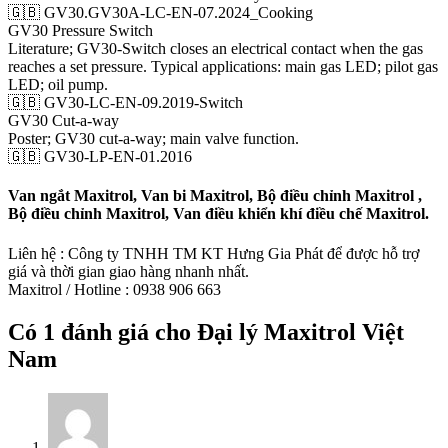
🇬🇧 GV30.GV30A-LC-EN-07.2024_Cooking
GV30 Pressure Switch
Literature; GV30-Switch closes an electrical contact when the gas
reaches a set pressure. Typical applications: main gas LED; pilot gas
LED; oil pump.
🇬🇧 GV30-LC-EN-09.2019-Switch
GV30 Cut-a-way
Poster; GV30 cut-a-way; main valve function.
🇬🇧 GV30-LP-EN-01.2016
Van ngắt Maxitrol, Van bi Maxitrol, Bộ điều chỉnh Maxitrol ,
Bộ điều chỉnh Maxitrol, Van điều khiển khí điều chế Maxitrol.
Liên hệ : Công ty TNHH TM KT Hưng Gia Phát để được hỗ trợ
giá và thời gian giao hàng nhanh nhất.
Maxitrol / Hotline : 0938 906 663
Có 1 đánh giá cho
Đại lý Maxitrol Việt
Nam