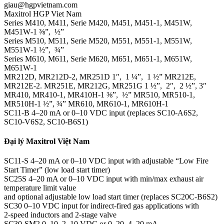
giau@hgpvietnam.com
Maxitrol HGP Viet Nam
Series M410, M411, Serie M420, M451, M451‑1, M451W,
M451W‑1 ⅜”, ½”
Series M510, M511, Serie M520, M551, M551‑1, M551W,
M551W‑1 ½”, ¾”
Series M610, M611, Serie M620, M651, M651‑1, M651W,
M651W‑1
MR212D, MR212D‑2, MR251D 1″, 1 ¼”, 1 ½” MR212E,
MR212E‑2. MR251E, MR212G, MR251G 1 ½”, 2″, 2 ½”, 3″
MR410, MR410‑1, MR410H‑1 ⅜”, ½” MR510, MR510‑1,
MR510H‑1 ½”, ¾” MR610, MR610‑1, MR610H‑1
SC11‑B 4–20 mA or 0–10 VDC input (replaces SC10-A6S2,
SC10-V6S2, SC10-B6S1)
Đại lý Maxitrol Việt Nam
SC11‑S 4–20 mA or 0–10 VDC input with adjustable “Low Fire
Start Timer” (low load start timer)
SC25S 4–20 mA or 0–10 VDC input with min/max exhaust air
temperature limit value
and optional adjustable low load start timer (replaces SC20C-B6S2)
SC30 0–10 VDC input for indirect-fired gas applications with
2‑speed inductors and 2‑stage valve
SC30-SM2 0–10, 2–10 VDC or 0–20, 4–20 mA