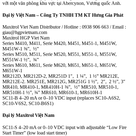
với một văn phòng khu vực tại Abercynon, Vương quốc Anh.
Đại lý Việt Nam – Công Ty TNHH TM KT Hưng Gia Phát
Maxitrol Viet Nam Distributor / Hotline : 0938 906 663 / Email :
giau@hgpvietnam.com
Maxitrol HGP Viet Nam
Series M410, M411, Serie M420, M451, M451‑1, M451W,
M451W‑1 ⅜”, ½”
Series M510, M511, Serie M520, M551, M551‑1, M551W,
M551W‑1 ½”, ¾”
Series M610, M611, Serie M620, M651, M651‑1, M651W,
M651W‑1
MR212D, MR212D‑2, MR251D 1″, 1 ¼”, 1 ½” MR212E,
MR212E‑2. MR251E, MR212G, MR251G 1 ½”, 2″, 2 ½”, 3″
MR410, MR410‑1, MR410H‑1 ⅜”, ½” MR510, MR510‑1,
MR510H‑1 ½”, ¾” MR610, MR610‑1, MR610H‑1
SC11‑B 4–20 mA or 0–10 VDC input (replaces SC10-A6S2,
SC10-V6S2, SC10-B6S1)
Đại lý Maxitrol Việt Nam
SC11‑S 4–20 mA or 0–10 VDC input with adjustable “Low Fire
Start Timer” (low load start timer)