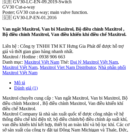
🇬🇧 GV30-LC-EN-09.2019-Switch
GV30 Cut-a-way
Poster; GV30 cut-a-way; main valve function.
🇬🇧 GV30-LP-EN-01.2016
Van ngắt Maxitrol, Van bi Maxitrol, Bộ điều chỉnh Maxitrol ,
Bộ điều chỉnh Maxitrol, Van điều khiển khí điều chế Maxitrol.
Liên hệ : Công ty TNHH TM KT Hưng Gia Phát để được hỗ trợ
giá và thời gian giao hàng nhanh nhất.
Maxitrol / Hotline : 0938 906 663
Danh mục:
Maxitrol Việt Nam
Thẻ:
Đại lý Maxitrol Việt Nam
,
Maxitrol Việt Nam
,
Maxitrol Viet Nam Distributor
,
Nhà phân phối
Maxitrol Việt Nam
Mô tả
Đánh giá (1)
Maxitrol chuyên cung cấp : Van ngắt Maxitrol, Van bi Maxitrol, Bộ
điều chỉnh Maxitrol , Bộ điều chỉnh Maxitrol, Van điều khiển khí
điều chế Maxitrol.
Maxitrol Company là nhà sản xuất quốc tế được công nhận về hệ
thống điều chế khí điện tử, bộ điều chỉnh/bộ điều chỉnh áp suất khí,
van điều khiển khí kết hợp, thiết bị an toàn khí và bộ lọc khí. Các cơ
sở sản xuất của công ty đặt tại Đông Nam Michigan và Thale, Đức,