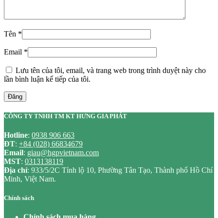
Tên
*
Email
*
Lưu tên của tôi, email, và trang web trong trình duyệt này cho
lần bình luận kế tiếp của tôi.
Đăng
CÔNG TY TNHH TM KT HƯNG GIA PHÁT
Hotline
:
0938 906 663
ĐT
:
+84 (028) 66834679
Email
:
giau@hgpvietnam.com
MST
:
0313138119
Địa chỉ
: 933/5/2C Tỉnh lộ 10, Phường Tân Tạo, Thành phố Hồ Chí
Minh, Việt Nam.
Chính sách
Chính sách mua hàng