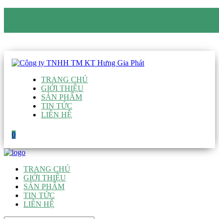
CÔNG TY TNHH TM KT HƯNG GIA PHÁT
Hotline
:
0938 906 663
Email
:
giau@hgpvietnam.com
TRANG CHỦ
GIỚI THIỆU
SẢN PHẨM
TIN TỨC
LIÊN HỆ
0
TRANG CHỦ
GIỚI THIỆU
SẢN PHẨM
TIN TỨC
LIÊN HỆ