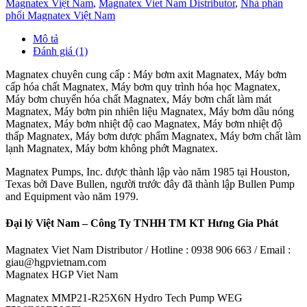
Magnatex Việt Nam
,
Magnatex Viet Nam Distributor
,
Nhà phân
phối Magnatex Việt Nam
Mô tả
Đánh giá (1)
Magnatex chuyên cung cấp : Máy bơm axit Magnatex, Máy bơm
cấp hóa chất Magnatex, Máy bơm quy trình hóa học Magnatex,
Máy bơm chuyển hóa chất Magnatex, Máy bơm chất làm mát
Magnatex, Máy bơm pin nhiên liệu Magnatex, Máy bơm dầu nóng
Magnatex, Máy bơm nhiệt độ cao Magnatex, Máy bơm nhiệt độ
thấp Magnatex, Máy bơm dược phẩm Magnatex, Máy bơm chất làm
lạnh Magnatex, Máy bơm không phớt Magnatex.
Magnatex Pumps, Inc. được thành lập vào năm 1985 tại Houston,
Texas bởi Dave Bullen, người trước đây đã thành lập Bullen Pump
and Equipment vào năm 1979.
Đại lý Việt Nam – Công Ty TNHH TM KT Hưng Gia Phát
Magnatex Viet Nam Distributor / Hotline : 0938 906 663 / Email :
giau@hgpvietnam.com
Magnatex HGP Viet Nam
Magnatex MMP21-R25X6N Hydro Tech Pump WEG