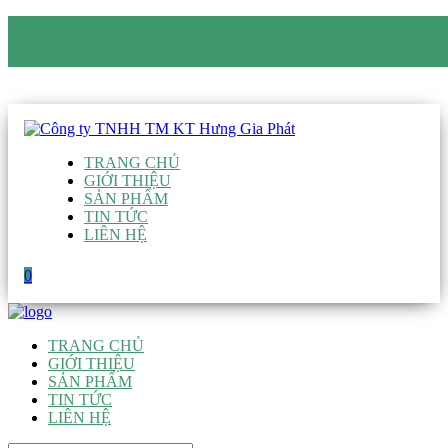
CÔNG TY TNHH TM KT HƯNG GIA PHÁT
Hotline
:
0938 906 663
Email
:
giau@hgpvietnam.com
TRANG CHỦ
GIỚI THIỆU
SẢN PHẨM
TIN TỨC
LIÊN HỆ
0
TRANG CHỦ
GIỚI THIỆU
SẢN PHẨM
TIN TỨC
LIÊN HỆ