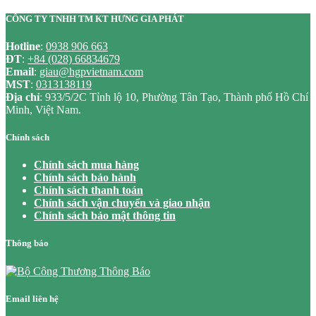
CÔNG TY TNHH TM KT HƯNG GIA PHÁT
Hotline
:
0938 906 663
ĐT
:
+84 (028) 66834679
Email
:
giau@hgpvietnam.com
MST
:
0313138119
Địa chỉ
: 933/5/2C Tỉnh lộ 10, Phường Tân Tạo, Thành phố Hồ Chí
Minh, Việt Nam.
Chính sách
Chính sách mua hàng
Chính sách bảo hành
Chính sách thanh toán
Chính sách vận chuyển và giao nhận
Chính sách bảo mật thông tin
Thông báo
Email liên hệ