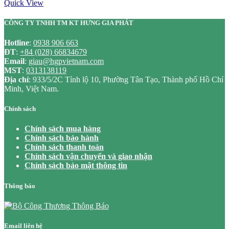
Quick View
CÔNG TY TNHH TM KT HƯNG GIA PHÁT
Hotline
:
0938 906 663
ĐT
:
+84 (028) 66834679
Email
:
giau@hgpvietnam.com
MST
:
0313138119
Địa chỉ
: 933/5/2C Tỉnh lộ 10, Phường Tân Tạo, Thành phố Hồ Chí
Minh, Việt Nam.
Chính sách
Chính sách mua hàng
Chính sách bảo hành
Chính sách thanh toán
Chính sách vận chuyển và giao nhận
Chính sách bảo mật thông tin
Thông báo
Email liên hệ