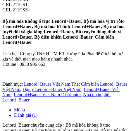
GEL 211CST
GEL 211CSS
Bộ mã hóa không ổ trục Lenord+Bauer, Bộ mã hóa vị trí rôto
Lenord+Bauer, Bộ mã hóa từ tính Lenord+Bauer, Bộ mã hóa
tuyệt đối và gia tăng Lenord+Bauer, Bộ truyền động định vị
Lenord+Bauer, Bộ điều khiển Lenord+Bauer, Cảm biến
Lenord+Bauer
Liên hệ : Công ty TNHH TM KT Hưng Gia Phát để được hỗ trợ
giá và thời gian giao hàng nhanh nhất.
Hotline : 0938 906 663
Danh mục:
Lenord+Bauer Việt Nam
Thẻ:
Cảm biến Lenord+Bauer
Việt Nam
,
Đại lý Lenord+Bauer Việt Nam
,
Lenord+Bauer Việt
Nam
,
Lenord+Bauer Viet Nam Distributor
,
Nhà phân phối
Lenord+Bauer
Mô tả
Đánh giá (1)
Lenord+Bauer chuyên cung cấp : Bộ mã hóa không ổ trục
Lenord+Bauer, Bộ mã hóa vị trí rôto Lenord+Bauer, Bộ mã hóa từ