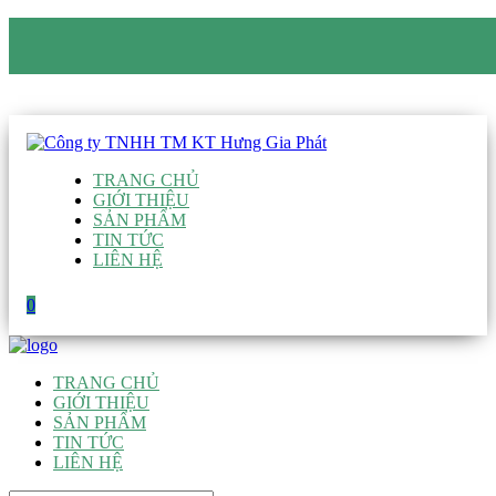
CÔNG TY TNHH TM KT HƯNG GIA PHÁT
Hotline
:
0938 906 663
Email
:
giau@hgpvietnam.com
TRANG CHỦ
GIỚI THIỆU
SẢN PHẨM
TIN TỨC
LIÊN HỆ
0
TRANG CHỦ
GIỚI THIỆU
SẢN PHẨM
TIN TỨC
LIÊN HỆ