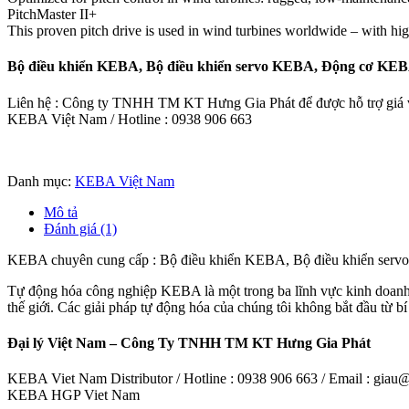
PitchMaster II+
This proven pitch drive is used in wind turbines world­wide – with high 
Bộ điều khiển KEBA, Bộ điều khiển servo KEBA, Động cơ KE
Liên hệ : Công ty TNHH TM KT Hưng Gia Phát để được hỗ trợ giá và
KEBA Việt Nam / Hotline : 0938 906 663
Danh mục:
KEBA Việt Nam
Mô tả
Đánh giá (1)
KEBA chuyên cung cấp : Bộ điều khiển KEBA, Bộ điều khiển se
Tự động hóa công nghiệp KEBA là một trong ba lĩnh vực kinh doanh 
thế giới. Các giải pháp tự động hóa của chúng tôi không bắt đầu từ b
Đại lý Việt Nam – Công Ty TNHH TM KT Hưng Gia Phát
KEBA Viet Nam Distributor / Hotline : 0938 906 663 / Email : gia
KEBA HGP Viet Nam