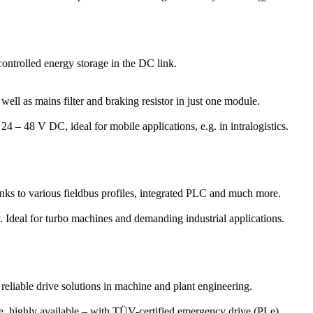
ontrolled energy storage in the DC link.
ell as mains filter and braking resistor in just one module.
24 – 48 V DC, ideal for mobile applications, e.g. in intralogistics.
nks to various field­bus profiles, inte­grated PLC and much more.
. Ideal for turbo machines and demanding industrial applications.
 reliable drive solutions in machine and plant engineering.
ce, highly available – with TÜV-certified emergency drive (PLe).