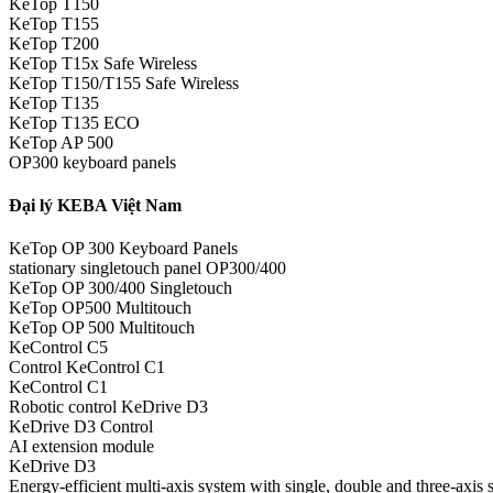
KeTop T150
KeTop T155
KeTop T200
KeTop T15x Safe Wireless
KeTop T150/T155 Safe Wireless
KeTop T135
KeTop T135 ECO
KeTop AP 500
OP300 keyboard panels
Đại lý KEBA Việt Nam
KeTop OP 300 Keyboard Panels
stationary singletouch panel OP300/400
KeTop OP 300/400 Singletouch
KeTop OP500 Multitouch
KeTop OP 500 Multitouch
KeControl C5
Control KeControl C1
KeControl C1
Robotic control KeDrive D3
KeDrive D3 Control
AI extension module
KeDrive D3
Energy-efficient multi-axis system with single, double and three-axis 