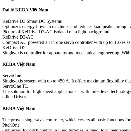
Đại lý KEBA Việt Nam
KeDrive D3 Smart DC Systems
Optimizes energy flows in machines and reduces load peaks through c
Picture of KeDrive D3-AC isolated on a light background
KeDrive D3-AC
Compact AC-powered all-in-one servo controller with up to 3 axes as w
KeDrive D5
Single-axis controller for apparatus and mechanical engi­neering. With 
KEBA Việt Nam
ServoOne
Single-axis system with up to 450 A. It offers maximum flexi­bility tha
ServoOne TL
The solution for high-speed applications – with three-level technology
c-line Drives
KEBA Việt Nam
The proven single-axis controller, which covers all basic functions for
PitchOne
Optimized for pitch control in wind turbines: rugged, low-main­ten­an