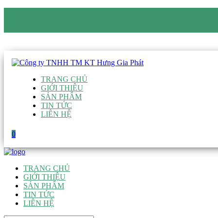
CÔNG TY TNHH TM KT HƯNG GIA PHÁT
Hotline
:
0938 906 663
Email
:
giau@hgpvietnam.com
TRANG CHỦ
GIỚI THIỆU
SẢN PHẨM
TIN TỨC
LIÊN HỆ
0
TRANG CHỦ
GIỚI THIỆU
SẢN PHẨM
TIN TỨC
LIÊN HỆ