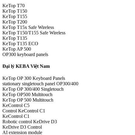
KeTop T70
KeTop T150
KeTop T155
KeTop T200
KeTop T15x Safe Wireless
KeTop T150/T155 Safe Wireless
KeTop T135
KeTop T135 ECO
KeTop AP 500
OP300 keyboard panels
Đại lý KEBA Việt Nam
KeTop OP 300 Keyboard Panels
stationary singletouch panel OP300/400
KeTop OP 300/400 Singletouch
KeTop OP500 Multitouch
KeTop OP 500 Multitouch
KeControl C5
Control KeControl C1
KeControl C1
Robotic control KeDrive D3
KeDrive D3 Control
AI extension module