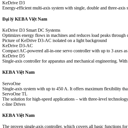
KeDrive D3
Energy-efficient multi-axis system with single, double and three-axis 
Đại lý KEBA Việt Nam
KeDrive D3 Smart DC Systems
Optimizes energy flows in machines and reduces load peaks through c
Picture of KeDrive D3-AC isolated on a light background
KeDrive D3-AC
Compact AC-powered all-in-one servo controller with up to 3 axes as w
KeDrive D5
Single-axis controller for apparatus and mechanical engi­neering. With 
KEBA Việt Nam
ServoOne
Single-axis system with up to 450 A. It offers maximum flexi­bility tha
ServoOne TL
The solution for high-speed applications – with three-level technology
c-line Drives
KEBA Việt Nam
The proven single-axis controller, which covers all basic functions for