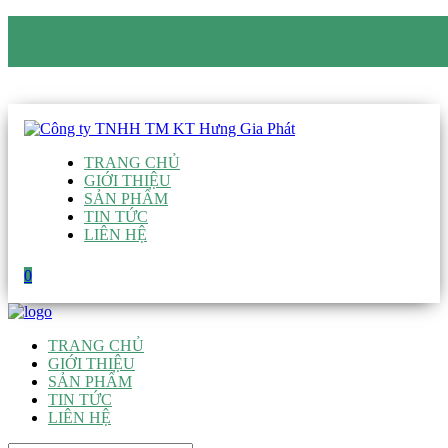
CÔNG TY TNHH TM KT HƯNG GIA PHÁT
Hotline
:
0938 906 663
Email
:
giau@hgpvietnam.com
TRANG CHỦ
GIỚI THIỆU
SẢN PHẨM
TIN TỨC
LIÊN HỆ
0
TRANG CHỦ
GIỚI THIỆU
SẢN PHẨM
TIN TỨC
LIÊN HỆ