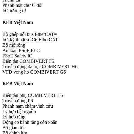
Phanh mặt chữ C đôi
I/O tương tự
KEB Việt Nam
Bộ ghép nối bus EtherCAT=
I/O kỹ thuật số C6 EtherCAT
Bộ mở rộng
An toàn FSoE PLC
FSoE Safety IO
Biến tần COMBIVERT F5
Truyền động đa trục COMBIVERT H6
VFD vòng hở COMBIVERT G6
KEB Việt Nam
Biến tần phụ COMBIVERT T6
Truyền động P6
Phanh nam châm vĩnh cửu
Ly hợp bật nguồn
Ly hợp răng
Động cơ bánh răng côn xoắn
Bộ giảm tốc
Bộ chỉnh lưu