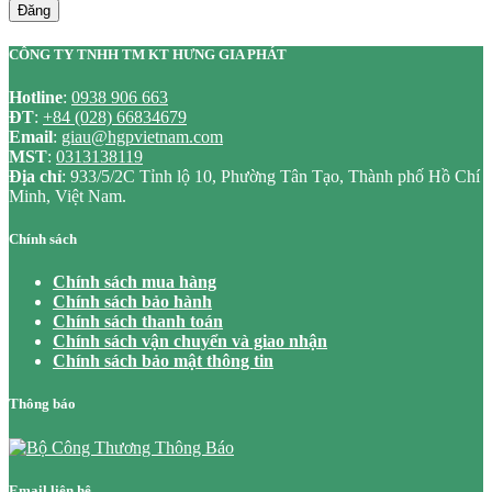
Đăng
CÔNG TY TNHH TM KT HƯNG GIA PHÁT
Hotline
:
0938 906 663
ĐT
:
+84 (028) 66834679
Email
:
giau@hgpvietnam.com
MST
:
0313138119
Địa chỉ
: 933/5/2C Tỉnh lộ 10, Phường Tân Tạo, Thành phố Hồ Chí
Minh, Việt Nam.
Chính sách
Chính sách mua hàng
Chính sách bảo hành
Chính sách thanh toán
Chính sách vận chuyển và giao nhận
Chính sách bảo mật thông tin
Thông báo
Email liên hệ