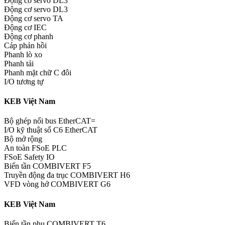
Động cơ servo DL3
Động cơ servo DL3
Động cơ servo TA
Động cơ IEC
Động cơ phanh
Cáp phản hồi
Phanh lò xo
Phanh tải
Phanh mặt chữ C đôi
I/O tương tự
KEB Việt Nam
Bộ ghép nối bus EtherCAT=
I/O kỹ thuật số C6 EtherCAT
Bộ mở rộng
An toàn FSoE PLC
FSoE Safety IO
Biến tần COMBIVERT F5
Truyền động đa trục COMBIVERT H6
VFD vòng hở COMBIVERT G6
KEB Việt Nam
Biến tần phụ COMBIVERT T6