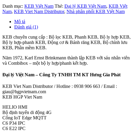
Danh mục:
KEB Việt Nam
Thẻ:
Đại lý KEB Việt Nam
,
KEB Việt
Nam
,
KEB Viet Nam Distributor
,
Nhà phân phối KEB Việt Nam
Mô tả
Đánh giá (1)
KEB chuyên cung cấp : Bộ lọc KEB, Phanh KEB, Bộ ly hợp KEB,
Bộ ly hợp-phanh KEB, Động cơ & Bánh răng KEB, Bộ chỉnh lưu
KEB, Phần mềm KEB.
Năm 1972, Karl Ernst Brinkmann thành lập KEB với sáu nhân viên
và Combibox – một bộ ly hợp/phanh kết hợp.
Đại lý Việt Nam – Công Ty TNHH TM KT Hưng Gia Phát
KEB Viet Nam Distributor / Hotline : 0938 906 663 / Email :
giau@hgpvietnam.com
KEB HGP Viet Nam
HELIO HMI
Bộ định tuyến di động 4G
Cổng IoT Edge MQTT
C6 P34 IPC
C6 E22 IPC