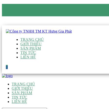
CÔNG TY TNHH TM KT HƯNG GIA PHÁT
Hotline
:
0938 906 663
Email
:
giau@hgpvietnam.com
TRANG CHỦ
GIỚI THIỆU
SẢN PHẨM
TIN TỨC
LIÊN HỆ
0
TRANG CHỦ
GIỚI THIỆU
SẢN PHẨM
TIN TỨC
LIÊN HỆ