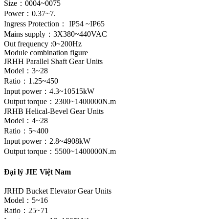
Size：0004~0075
Power：0.37~7.
Ingress Protection： IP54 ~IP65
Mains supply：3X380~440VAC
Out frequency :0~200Hz
Module combination figure
JRHH Parallel Shaft Gear Units
Model：3~28
Ratio：1.25~450
Input power：4.3~10515kW
Output torque：2300~1400000N.m
JRHB Helical-Bevel Gear Units
Model：4~28
Ratio：5~400
Input power：2.8~4908kW
Output torque：5500~1400000N.m
Đại lý JIE Việt Nam
JRHD Bucket Elevator Gear Units
Model：5~16
Ratio：25~71