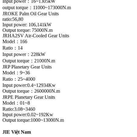
Input power：16~1305kW
output torque：11000~173000N.m
JROKE Palm Oil Gear Units
ratio:56,80
Input power: 106,141kW
Output torque: 75000N.m
JRHA2SV Air-Cooled Gear Units
Model：166
Ratio：14
Input power：228kW
Output torque：21000N.m
JRP Planetary Gear Units
Model：9~36
Ratio：25~4000
Input power:0.4~12934Kw
Output torque：2600000N.m
JRPE Planetary Gear Units
Model：01~8
Ratio:3.08~3460
Input power:0.02~192Kw
Output torque:1000~13000N.m
JIE Việt Nam