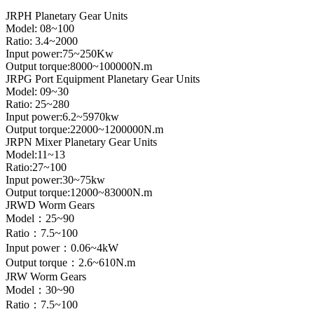
JRPH Planetary Gear Units
Model: 08~100
Ratio: 3.4~2000
Input power:75~250Kw
Output torque:8000~100000N.m
JRPG Port Equipment Planetary Gear Units
Model: 09~30
Ratio: 25~280
Input power:6.2~5970kw
Output torque:22000~1200000N.m
JRPN Mixer Planetary Gear Units
Model:11~13
Ratio:27~100
Input power:30~75kw
Output torque:12000~83000N.m
JRWD Worm Gears
Model：25~90
Ratio：7.5~100
Input power：0.06~4kW
Output torque：2.6~610N.m
JRW Worm Gears
Model：30~90
Ratio：7.5~100