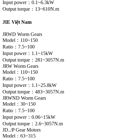
Input power：0.1~6.3kW
Output torque：13~610N.m
JIE Việt Nam
JRWD Worm Gears
Model：110~150
Ratio：7.5~100
Input power：1.1~15kW
Output torque：281~3057N.m
JRW Worm Gears
Model：110~150
Ratio：7.5~100
Input power：1.1~25.8kW
Output torque：483~3057N.m
JRWND Worm Gears
Model：30~150
Ratio：7.5~100
Input power：0.06~15kW
Output torque：2.6~3057N.m
JD../P Gear Motors
Model：63~315