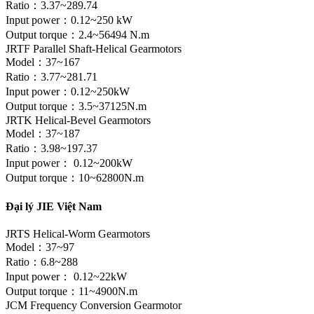
Ratio：3.37~289.74
Input power：0.12~250 kW
Output torque：2.4~56494 N.m
JRTF Parallel Shaft-Helical Gearmotors
Model：37~167
Ratio：3.77~281.71
Input power：0.12~250kW
Output torque：3.5~37125N.m
JRTK Helical-Bevel Gearmotors
Model：37~187
Ratio：3.98~197.37
Input power： 0.12~200kW
Output torque：10~62800N.m
Đại lý JIE Việt Nam
JRTS Helical-Worm Gearmotors
Model：37~97
Ratio：6.8~288
Input power： 0.12~22kW
Output torque：11~4900N.m
JCM Frequency Conversion Gearmotor