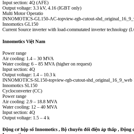
Input section: 4Q (AFE)
Output voltage: 3.3 kV, 4.16 (IGBT only)
Multi Motor Operatio
INNOMOTICS-GL150-AC-topview-rgb-cutout-shd_original_16_9_
Innomotics GL150
Current Source inverter with load-commutated inverter technology (L
Innomotics Việt Nam
Power range
Air cooling: 1.4 – 30 MVA
Water cooling: 6 – 85 MVA (higher on request)
Input section: 4Q
Output voltage: 1.4 – 10.3 k
INNOMOTICS-SL150-topview-rgb-cutout-shd_original_16_9_web 
Innomotics SL150
Cycloconverter (CC)
Power range
Air cooling: 2.9 – 18.8 MVA
Water cooling: 12 – 40 MVA
Input section: 4Q
Output voltage: 1.5 – 4 k
Động cơ hộp số Innomotics , Bộ chuyển đổi điện áp thấp , Động 