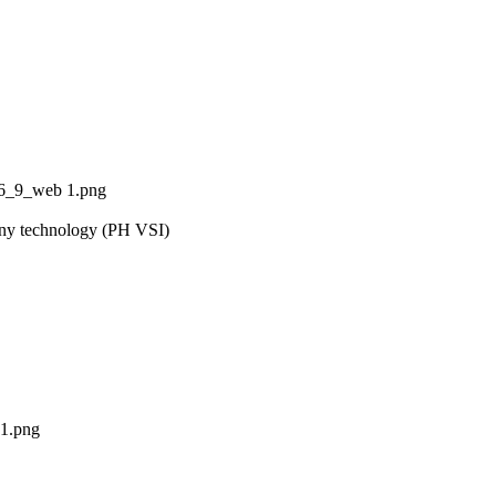
16_9_web 1.png
mony technology (PH VSI)
1.png