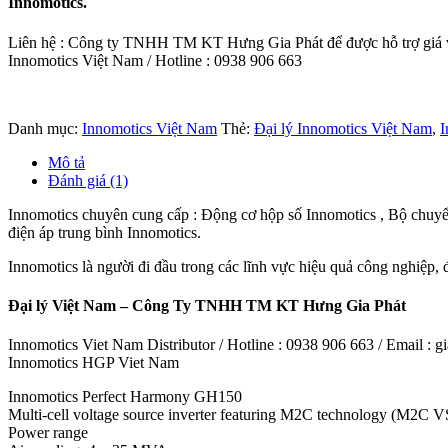
Innomotics.
Liên hệ : Công ty TNHH TM KT Hưng Gia Phát để được hỗ trợ giá và
Innomotics Việt Nam / Hotline : 0938 906 663
Danh mục:
Innomotics Việt Nam
Thẻ:
Đại lý Innomotics Việt Nam
,
I
Mô tả
Đánh giá (1)
Innomotics chuyên cung cấp : Động cơ hộp số Innomotics , Bộ chuyển
điện áp trung bình Innomotics.
Innomotics là người đi đầu trong các lĩnh vực hiệu quả công nghiệp, 
Đại lý Việt Nam – Công Ty TNHH TM KT Hưng Gia Phát
Innomotics Viet Nam Distributor / Hotline : 0938 906 663 / Email 
Innomotics HGP Viet Nam
Innomotics Perfect Harmony GH150
Multi-cell voltage source inverter featuring M2C technology (M2C V
Power range