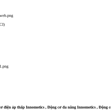
web.png
CI)
1.png
cơ điện áp thấp Innomotics , Động cơ đa năng Innomotics , Động c