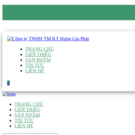
CÔNG TY TNHH TM KT HƯNG GIA PHÁT
Hotline
:
0938 906 663
Email
:
giau@hgpvietnam.com
TRANG CHỦ
GIỚI THIỆU
SẢN PHẨM
TIN TỨC
LIÊN HỆ
0
TRANG CHỦ
GIỚI THIỆU
SẢN PHẨM
TIN TỨC
LIÊN HỆ