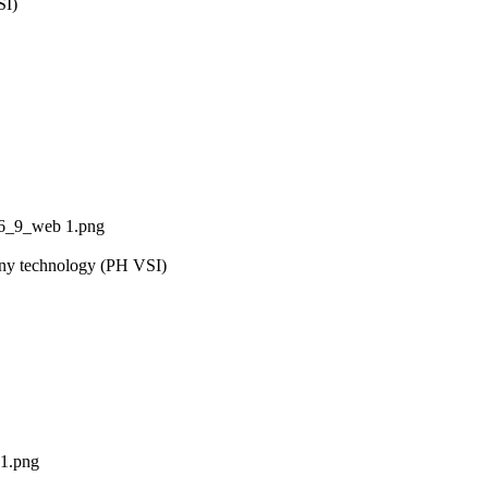
SI)
16_9_web 1.png
mony technology (PH VSI)
1.png