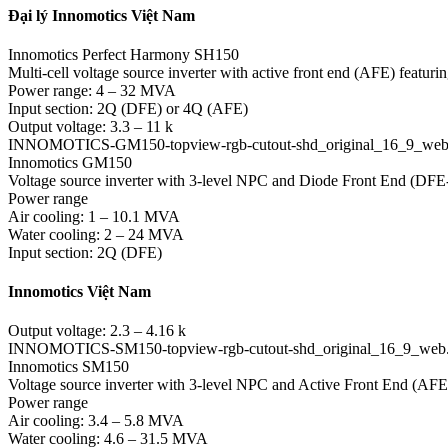
Đại lý Innomotics Việt Nam
Innomotics Perfect Harmony SH150
Multi-cell voltage source inverter with active front end (AFE) featu
Power range: 4 – 32 MVA
Input section: 2Q (DFE) or 4Q (AFE)
Output voltage: 3.3 – 11 k
INNOMOTICS-GM150-topview-rgb-cutout-shd_original_16_9_web
Innomotics GM150
Voltage source inverter with 3-level NPC and Diode Front End (DF
Power range
Air cooling: 1 – 10.1 MVA
Water cooling: 2 – 24 MVA
Input section: 2Q (DFE)
Innomotics Việt Nam
Output voltage: 2.3 – 4.16 k
INNOMOTICS-SM150-topview-rgb-cutout-shd_original_16_9_web
Innomotics SM150
Voltage source inverter with 3-level NPC and Active Front End (AF
Power range
Air cooling: 3.4 – 5.8 MVA
Water cooling: 4.6 – 31.5 MVA