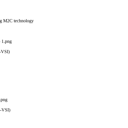
ring M2C technology
 1.png
E-VSI)
.png
E-VSI)