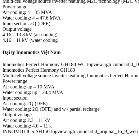
Multi-cell voltage source inverter featuring M2C technology (M2C V
Power range
Air cooling: 4 – 35 MVA
Water cooling: 4 – 47.6 MVA
Input section: 2Q (DFE)
Output voltage
4.16 – 13.8 kV (air cooling)
4.16 – 11 kV (water cooling
Đại lý Innomotics Việt Nam
Innomotics-Perfect-Harmony-GH180-WC-topview-rgb-cutout-shd_
Innomotics Perfect Harmony GH180
Multi-cell voltage source inverter featuring Innomotics Perfect Har
Power range
Air cooling: up – 10 MVA
Water cooling: up – 24.4 MVA
Input section
Air cooling: 2Q (DFE)
Water cooling: 2Q (DFE) and w / partial recharge
Output voltage
Air cooling: 2.3 – 11 kV
Water cooling: 4.0 – 11 k
INNOMOTICS-SH150-topview-rgb-cutout-shd_original_16_9_web 