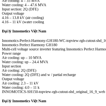
Air cooling: 4 – 35 MVA
Water cooling: 4 – 47.6 MVA
Input section: 2Q (DFE)
Output voltage
4.16 – 13.8 kV (air cooling)
4.16 – 11 kV (water cooling
Đại lý Innomotics Việt Nam
Innomotics-Perfect-Harmony-GH180-WC-topview-rgb-cutout-shd_
Innomotics Perfect Harmony GH180
Multi-cell voltage source inverter featuring Innomotics Perfect Har
Power range
Air cooling: up – 10 MVA
Water cooling: up – 24.4 MVA
Input section
Air cooling: 2Q (DFE)
Water cooling: 2Q (DFE) and w / partial recharge
Output voltage
Air cooling: 2.3 – 11 kV
Water cooling: 4.0 – 11 k
INNOMOTICS-SH150-topview-rgb-cutout-shd_original_16_9_web 
Đại lý Innomotics Việt Nam