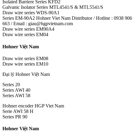
Isolated Barriere Series KFD2
Galvanic Isolator Series MTL4541/S & MTL5541/S
Draw wire series WDS-90A1
Series EM-90A2 Hohner Viet Nam Distributor / Hotline : 0938 906
663 / Email : giau@hgpvietnam.com
Draw wire series EM90A4
Draw wire series EM04
Hohner Việt Nam
Draw wire series EM08
Draw wire series EM10
Đại lý Hohner Việt Nam
Series 20
Series AWI 40
Series AWI 58
Hohner encoder HGP Viet Nam
Serie AWI 58 H
Series PR 90
Hohner Việt Nam