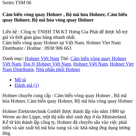
Series TSM 06
Cảm biến vòng quay Hohner , Bộ mã hóa Hohner, Cảm biến
quay Hohner, Bộ mã hóa vòng quay Hohner
Liên hệ : Công ty TNHH TM KT Hưng Gia Phát để được hỗ trợ
giá và thời gian giao hàng nhanh nhất.
Cảm biến vòng quay Hohner tại Việt Nam. Hohner Viet Nam
Distributor / Hotline : 0938 906 663
Danh mục:
Hohner Việt Nam
Thẻ:
Cảm biến vòng quay Hohner
Việt Nam
,
Đại lý Hohner Việt Nam
,
Hohner Việt Nam
,
Hohner Viet
Nam Distributor
,
Nhà phân phối Hohner
Mô tả
Đánh giá (1)
Hohner chuyên cung cấp : Cảm biến vòng quay Hohner , Bộ mã
hóa Hohner, Cảm biến quay Hohner, Bộ mã hóa vòng quay Hohner
Hohner Elektrotechnik GmbH được thành lập vào năm 1980 tại
Werne an der Lippe, một thị trấn nhỏ xinh đẹp ở rìa Münsterland.
Kể từ khi thành lập công ty, Hohner đã chuyên sâu vào việc phát
triển và sản xuất bộ mã hóa xung và các khả năng ứng dụng tương
ứng.