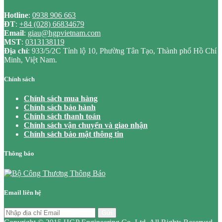
Hotline
:
0938 906 663
ĐT
:
+84 (028) 66834679
Email
:
giau@hgpvietnam.com
MST
:
0313138119
Địa chỉ
: 933/5/2C Tỉnh lộ 10, Phường Tân Tạo, Thành phố Hồ Chí
Minh, Việt Nam.
Chính sách
Chính sách mua hàng
Chính sách bảo hành
Chính sách thanh toán
Chính sách vận chuyển và giao nhận
Chính sách bảo mật thông tin
Thông báo
Email liên hệ
Gửi