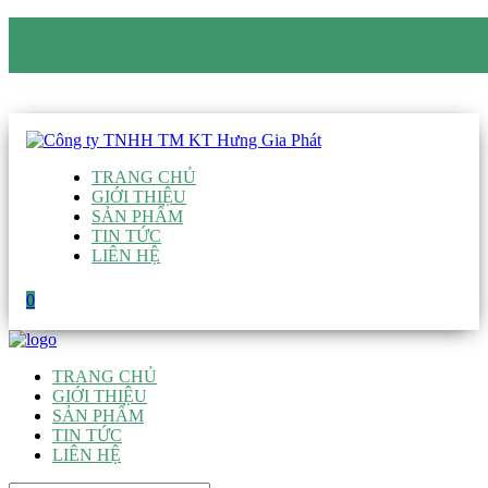
CÔNG TY TNHH TM KT HƯNG GIA PHÁT
Hotline
:
0938 906 663
Email
:
giau@hgpvietnam.com
TRANG CHỦ
GIỚI THIỆU
SẢN PHẨM
TIN TỨC
LIÊN HỆ
0
TRANG CHỦ
GIỚI THIỆU
SẢN PHẨM
TIN TỨC
LIÊN HỆ