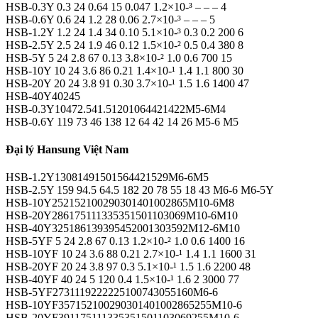
HSB-0.3Y 0.3 24 0.64 15 0.047 1.2×10-³ – – – 4
HSB-0.6Y 0.6 24 1.2 28 0.06 2.7×10-³ – – – 5
HSB-1.2Y 1.2 24 1.4 34 0.10 5.1×10-³ 0.3 0.2 200 6
HSB-2.5Y 2.5 24 1.9 46 0.12 1.5×10-² 0.5 0.4 380 8
HSB-5Y 5 24 2.8 67 0.13 3.8×10-² 1.0 0.6 700 15
HSB-10Y 10 24 3.6 86 0.21 1.4×10-¹ 1.4 1.1 800 30
HSB-20Y 20 24 3.8 91 0.30 3.7×10-¹ 1.5 1.6 1400 47
HSB-40Y40245
HSB-0.3Y10472.541.51201064421422M5-6M4
HSB-0.6Y 119 73 46 138 12 64 42 14 26 M5-6 M5
Đại lý Hansung Việt Nam
HSB-1.2Y13081491501564421529M6-6M5
HSB-2.5Y 159 94.5 64.5 182 20 78 55 18 43 M6-6 M6-5Y
HSB-10Y252152100290301401002865M10-6M8
HSB-20Y286175111335351501103069M10-6M10
HSB-40Y325186139395452001303592M12-6M10
HSB-5YF 5 24 2.8 67 0.13 1.2×10-² 1.0 0.6 1400 16
HSB-10YF 10 24 3.6 88 0.21 2.7×10-¹ 1.4 1.1 1600 31
HSB-20YF 20 24 3.8 97 0.3 5.1×10-¹ 1.5 1.6 2200 48
HSB-40YF 40 24 5 120 0.4 1.5×10-¹ 1.6 2 3000 77
HSB-5YF2731119222225100743055160M6-6
HSB-10YF357152100290301401002865255M10-6
HSB-20YF391175111335351501103069255M10-6