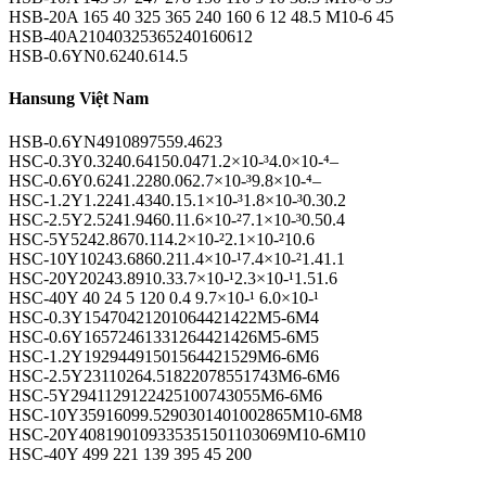
HSB-20A 165 40 325 365 240 160 6 12 48.5 M10-6 45
HSB-40A21040325365240160612
HSB-0.6YN0.6240.614.5
Hansung Việt Nam
HSB-0.6YN4910897559.4623
HSC-0.3Y0.3240.64150.0471.2×10-³4.0×10-⁴–
HSC-0.6Y0.6241.2280.062.7×10-³9.8×10-⁴–
HSC-1.2Y1.2241.4340.15.1×10-³1.8×10-³0.30.2
HSC-2.5Y2.5241.9460.11.6×10-²7.1×10-³0.50.4
HSC-5Y5242.8670.114.2×10-²2.1×10-²10.6
HSC-10Y10243.6860.211.4×10-¹7.4×10-²1.41.1
HSC-20Y20243.8910.33.7×10-¹2.3×10-¹1.51.6
HSC-40Y 40 24 5 120 0.4 9.7×10-¹ 6.0×10-¹
HSC-0.3Y15470421201064421422M5-6M4
HSC-0.6Y16572461331264421426M5-6M5
HSC-1.2Y19294491501564421529M6-6M6
HSC-2.5Y23110264.51822078551743M6-6M6
HSC-5Y2941129122425100743055M6-6M6
HSC-10Y35916099.5290301401002865M10-6M8
HSC-20Y408190109335351501103069M10-6M10
HSC-40Y 499 221 139 395 45 200