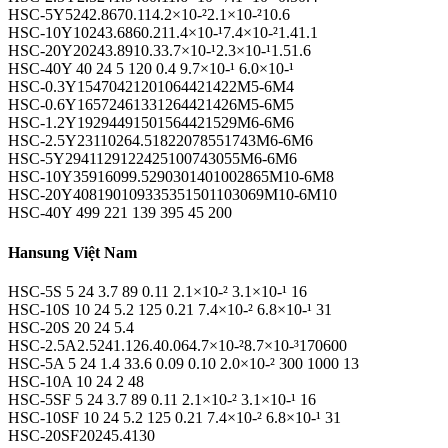
HSC-5Y5242.8670.114.2×10-²2.1×10-²10.6
HSC-10Y10243.6860.211.4×10-¹7.4×10-²1.41.1
HSC-20Y20243.8910.33.7×10-¹2.3×10-¹1.51.6
HSC-40Y 40 24 5 120 0.4 9.7×10-¹ 6.0×10-¹
HSC-0.3Y15470421201064421422M5-6M4
HSC-0.6Y16572461331264421426M5-6M5
HSC-1.2Y19294491501564421529M6-6M6
HSC-2.5Y23110264.51822078551743M6-6M6
HSC-5Y2941129122425100743055M6-6M6
HSC-10Y35916099.5290301401002865M10-6M8
HSC-20Y408190109335351501103069M10-6M10
HSC-40Y 499 221 139 395 45 200
Hansung Việt Nam
HSC-5S 5 24 3.7 89 0.11 2.1×10-² 3.1×10-¹ 16
HSC-10S 10 24 5.2 125 0.21 7.4×10-² 6.8×10-¹ 31
HSC-20S 20 24 5.4
HSC-2.5A2.5241.126.40.064.7×10-²8.7×10-³170600
HSC-5A 5 24 1.4 33.6 0.09 0.10 2.0×10-² 300 1000 13
HSC-10A 10 24 2 48
HSC-5SF 5 24 3.7 89 0.11 2.1×10-² 3.1×10-¹ 16
HSC-10SF 10 24 5.2 125 0.21 7.4×10-² 6.8×10-¹ 31
HSC-20SF20245.4130