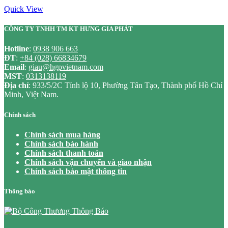
Quick View
CÔNG TY TNHH TM KT HƯNG GIA PHÁT
Hotline
:
0938 906 663
ĐT
:
+84 (028) 66834679
Email
:
giau@hgpvietnam.com
MST
:
0313138119
Địa chỉ
: 933/5/2C Tỉnh lộ 10, Phường Tân Tạo, Thành phố Hồ Chí
Minh, Việt Nam.
Chính sách
Chính sách mua hàng
Chính sách bảo hành
Chính sách thanh toán
Chính sách vận chuyển và giao nhận
Chính sách bảo mật thông tin
Thông báo