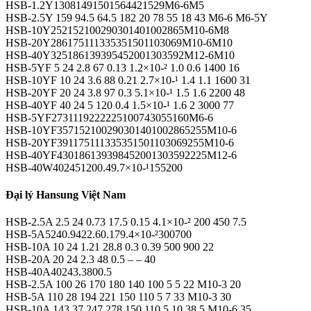
HSB-1.2Y13081491501564421529M6-6M5
HSB-2.5Y 159 94.5 64.5 182 20 78 55 18 43 M6-6 M6-5Y
HSB-10Y252152100290301401002865M10-6M8
HSB-20Y286175111335351501103069M10-6M10
HSB-40Y325186139395452001303592M12-6M10
HSB-5YF 5 24 2.8 67 0.13 1.2×10-² 1.0 0.6 1400 16
HSB-10YF 10 24 3.6 88 0.21 2.7×10-¹ 1.4 1.1 1600 31
HSB-20YF 20 24 3.8 97 0.3 5.1×10-¹ 1.5 1.6 2200 48
HSB-40YF 40 24 5 120 0.4 1.5×10-¹ 1.6 2 3000 77
HSB-5YF2731119222225100743055160M6-6
HSB-10YF357152100290301401002865255M10-6
HSB-20YF391175111335351501103069255M10-6
HSB-40YF430186139398452001303592225M12-6
HSB-40W402451200.49.7×10-¹155200
Đại lý Hansung Việt Nam
HSB-2.5A 2.5 24 0.73 17.5 0.15 4.1×10-² 200 450 7.5
HSB-5A5240.9422.60.179.4×10-²300700
HSB-10A 10 24 1.21 28.8 0.3 0.39 500 900 22
HSB-20A 20 24 2.3 48 0.5 – – 40
HSB-40A40243.3800.5
HSB-2.5A 100 26 170 180 140 100 5 5 22 M10-3 20
HSB-5A 110 28 194 221 150 110 5 7 33 M10-3 30
HSB-10A 143 37 247 278 150 110 5 10 38.5 M10-6 35