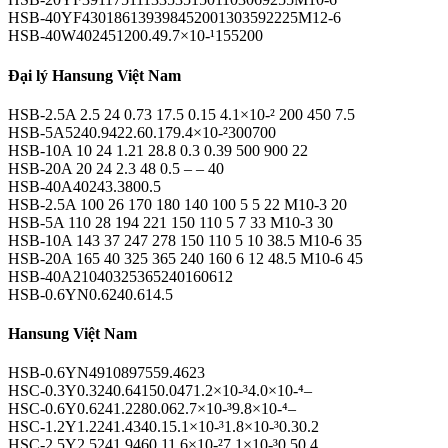
HSB-40YF430186139398452001303592225M12-6
HSB-40W402451200.49.7×10-¹155200
Đại lý Hansung Việt Nam
HSB-2.5A 2.5 24 0.73 17.5 0.15 4.1×10-² 200 450 7.5
HSB-5A5240.9422.60.179.4×10-²300700
HSB-10A 10 24 1.21 28.8 0.3 0.39 500 900 22
HSB-20A 20 24 2.3 48 0.5 – – 40
HSB-40A40243.3800.5
HSB-2.5A 100 26 170 180 140 100 5 5 22 M10-3 20
HSB-5A 110 28 194 221 150 110 5 7 33 M10-3 30
HSB-10A 143 37 247 278 150 110 5 10 38.5 M10-6 35
HSB-20A 165 40 325 365 240 160 6 12 48.5 M10-6 45
HSB-40A21040325365240160612
HSB-0.6YN0.6240.614.5
Hansung Việt Nam
HSB-0.6YN4910897559.4623
HSC-0.3Y0.3240.64150.0471.2×10-³4.0×10-⁴–
HSC-0.6Y0.6241.2280.062.7×10-³9.8×10-⁴–
HSC-1.2Y1.2241.4340.15.1×10-³1.8×10-³0.30.2
HSC-2.5Y2.5241.9460.11.6×10-²7.1×10-³0.50.4