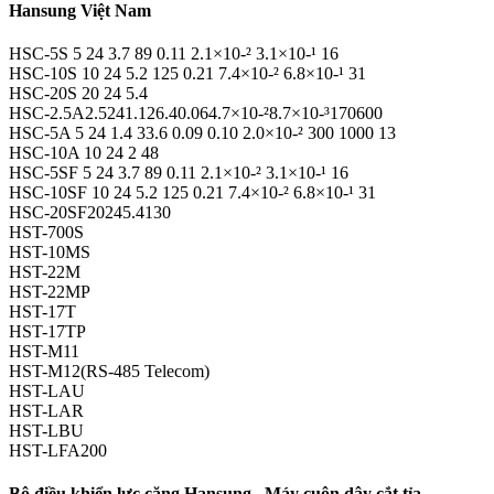
Hansung Việt Nam
HSC-5S 5 24 3.7 89 0.11 2.1×10-² 3.1×10-¹ 16
HSC-10S 10 24 5.2 125 0.21 7.4×10-² 6.8×10-¹ 31
HSC-20S 20 24 5.4
HSC-2.5A2.5241.126.40.064.7×10-²8.7×10-³170600
HSC-5A 5 24 1.4 33.6 0.09 0.10 2.0×10-² 300 1000 13
HSC-10A 10 24 2 48
HSC-5SF 5 24 3.7 89 0.11 2.1×10-² 3.1×10-¹ 16
HSC-10SF 10 24 5.2 125 0.21 7.4×10-² 6.8×10-¹ 31
HSC-20SF20245.4130
HST-700S
HST-10MS
HST-22M
HST-22MP
HST-17T
HST-17TP
HST-M11
HST-M12(RS-485 Telecom)
HST-LAU
HST-LAR
HST-LBU
HST-LFA200
Bộ điều khiển lực căng Hansung , Máy cuộn dây cắt tỉa