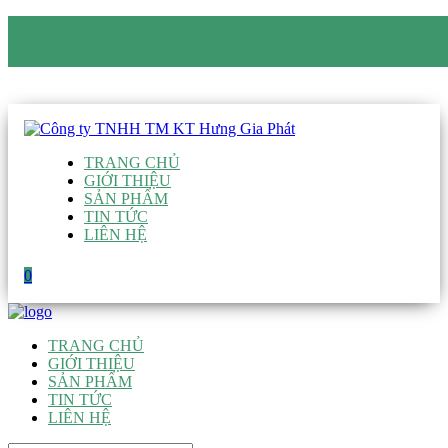
CÔNG TY TNHH TM KT HƯNG GIA PHÁT
Hotline
:
0938 906 663
Email
:
giau@hgpvietnam.com
TRANG CHỦ
GIỚI THIỆU
SẢN PHẨM
TIN TỨC
LIÊN HỆ
0
TRANG CHỦ
GIỚI THIỆU
SẢN PHẨM
TIN TỨC
LIÊN HỆ