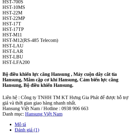
HST-700S
HST-10MS
HST-22M
HST-22MP
HST-17T
HST-17TP
HST-M11
HST-M12(RS-485 Telecom)
HST-LAU
HST-LAR
HST-LBU
HST-LFA200
Bộ điều khiển lực căng Hansung , Máy cuộn dây cắt tỉa
Hansung, Mâm cặp cơ khí Hansung, Cảm biến lực căng
Hansung, Bộ điều khiển Hansung.
Liên hệ : Công ty TNHH TM KT Hưng Gia Phát để được hỗ trợ
giá và thời gian giao hàng nhanh nhất.
Hansung Việt Nam / Hotline : 0938 906 663
Danh mục:
Hansung Việt Nam
Mô tả
Đánh giá (1)