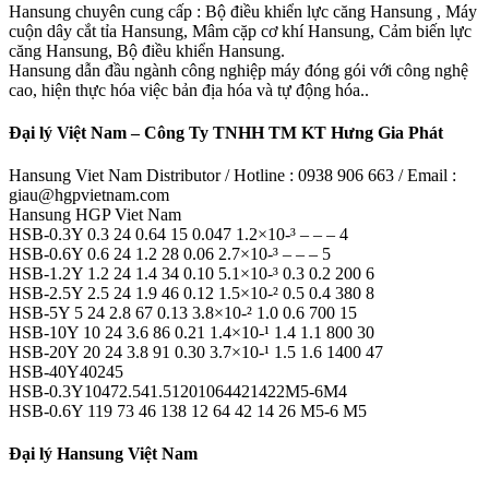
Hansung chuyên cung cấp : Bộ điều khiển lực căng Hansung , Máy
cuộn dây cắt tỉa Hansung, Mâm cặp cơ khí Hansung, Cảm biến lực
căng Hansung, Bộ điều khiển Hansung.
Hansung dẫn đầu ngành công nghiệp máy đóng gói với công nghệ
cao, hiện thực hóa việc bản địa hóa và tự động hóa..
Đại lý Việt Nam – Công Ty TNHH TM KT Hưng Gia Phát
Hansung Viet Nam Distributor / Hotline : 0938 906 663 / Email :
giau@hgpvietnam.com
Hansung HGP Viet Nam
HSB-0.3Y 0.3 24 0.64 15 0.047 1.2×10-³ – – – 4
HSB-0.6Y 0.6 24 1.2 28 0.06 2.7×10-³ – – – 5
HSB-1.2Y 1.2 24 1.4 34 0.10 5.1×10-³ 0.3 0.2 200 6
HSB-2.5Y 2.5 24 1.9 46 0.12 1.5×10-² 0.5 0.4 380 8
HSB-5Y 5 24 2.8 67 0.13 3.8×10-² 1.0 0.6 700 15
HSB-10Y 10 24 3.6 86 0.21 1.4×10-¹ 1.4 1.1 800 30
HSB-20Y 20 24 3.8 91 0.30 3.7×10-¹ 1.5 1.6 1400 47
HSB-40Y40245
HSB-0.3Y10472.541.51201064421422M5-6M4
HSB-0.6Y 119 73 46 138 12 64 42 14 26 M5-6 M5
Đại lý Hansung Việt Nam