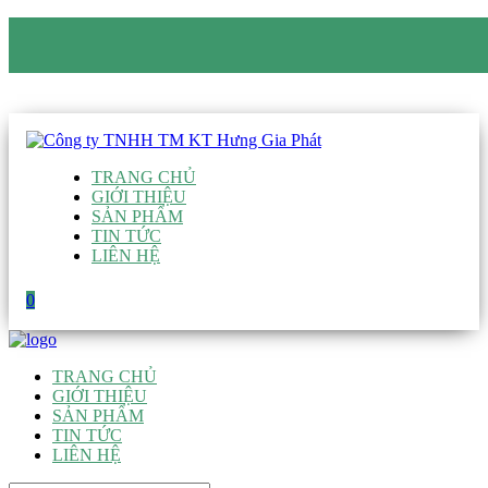
CÔNG TY TNHH TM KT HƯNG GIA PHÁT
Hotline
:
0938 906 663
Email
:
giau@hgpvietnam.com
TRANG CHỦ
GIỚI THIỆU
SẢN PHẨM
TIN TỨC
LIÊN HỆ
0
TRANG CHỦ
GIỚI THIỆU
SẢN PHẨM
TIN TỨC
LIÊN HỆ