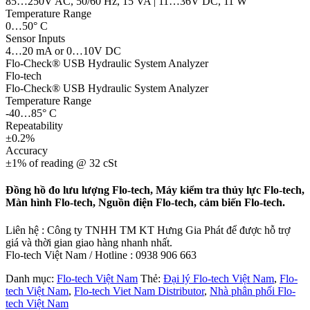
85…250V AC, 50/60 Hz, 15 VA | 11…36V DC, 11 W
Temperature Range
0…50° C
Sensor Inputs
4…20 mA or 0…10V DC
Flo-Check® USB Hydraulic System Analyzer
Flo-tech
Flo-Check® USB Hydraulic System Analyzer
Temperature Range
-40…85° C
Repeatability
±0.2%
Accuracy
±1% of reading @ 32 cSt
Đồng hồ đo lưu lượng Flo-tech, Máy kiểm tra thủy lực Flo-tech,
Màn hình Flo-tech, Nguồn điện Flo-tech, cảm biến Flo-tech.
Liên hệ : Công ty TNHH TM KT Hưng Gia Phát để được hỗ trợ
giá và thời gian giao hàng nhanh nhất.
Flo-tech Việt Nam / Hotline : 0938 906 663
Danh mục:
Flo-tech Việt Nam
Thẻ:
Đại lý Flo-tech Việt Nam
,
Flo-
tech Việt Nam
,
Flo-tech Viet Nam Distributor
,
Nhà phân phối Flo-
tech Việt Nam