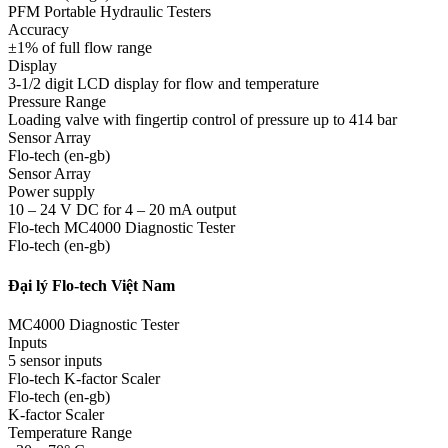
PFM Portable Hydraulic Testers
Accuracy
±1% of full flow range
Display
3-1/2 digit LCD display for flow and temperature
Pressure Range
Loading valve with fingertip control of pressure up to 414 bar
Sensor Array
Flo-tech (en-gb)
Sensor Array
Power supply
10 – 24 V DC for 4 – 20 mA output
Flo-tech MC4000 Diagnostic Tester
Flo-tech (en-gb)
Đại lý Flo-tech Việt Nam
MC4000 Diagnostic Tester
Inputs
5 sensor inputs
Flo-tech K-factor Scaler
Flo-tech (en-gb)
K-factor Scaler
Temperature Range