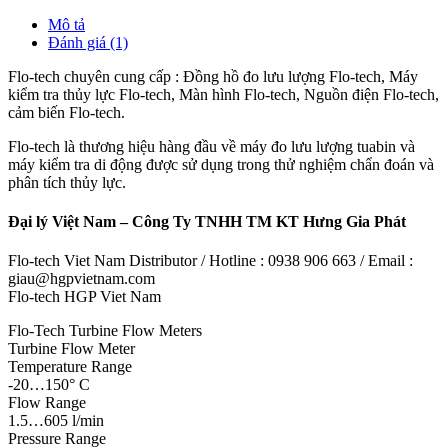
Mô tả
Đánh giá (1)
Flo-tech chuyên cung cấp : Đồng hồ đo lưu lượng Flo-tech, Máy
kiểm tra thủy lực Flo-tech, Màn hình Flo-tech, Nguồn điện Flo-tech,
cảm biến Flo-tech.
Flo-tech là thương hiệu hàng đầu về máy đo lưu lượng tuabin và
máy kiểm tra di động được sử dụng trong thử nghiệm chẩn đoán và
phân tích thủy lực.
Đại lý Việt Nam – Công Ty TNHH TM KT Hưng Gia Phát
Flo-tech Viet Nam Distributor / Hotline : 0938 906 663 / Email :
giau@hgpvietnam.com
Flo-tech HGP Viet Nam
Flo-Tech Turbine Flow Meters
Turbine Flow Meter
Temperature Range
-20…150° C
Flow Range
1.5…605 l/min
Pressure Range