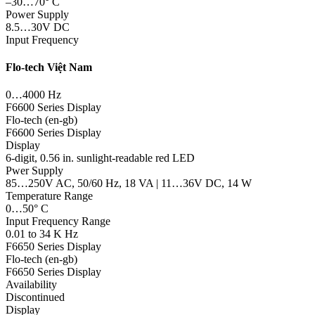
–30…70° C
Power Supply
8.5…30V DC
Input Frequency
Flo-tech Việt Nam
0…4000 Hz
F6600 Series Display
Flo-tech (en-gb)
F6600 Series Display
Display
6-digit, 0.56 in. sunlight-readable red LED
Pwer Supply
85…250V AC, 50/60 Hz, 18 VA | 11…36V DC, 14 W
Temperature Range
0…50° C
Input Frequency Range
0.01 to 34 K Hz
F6650 Series Display
Flo-tech (en-gb)
F6650 Series Display
Availability
Discontinued
Display