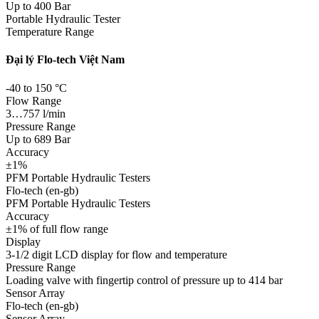
Up to 400 Bar
Portable Hydraulic Tester
Temperature Range
Đại lý Flo-tech Việt Nam
-40 to 150 °C
Flow Range
3…757 l/min
Pressure Range
Up to 689 Bar
Accuracy
±1%
PFM Portable Hydraulic Testers
Flo-tech (en-gb)
PFM Portable Hydraulic Testers
Accuracy
±1% of full flow range
Display
3-1/2 digit LCD display for flow and temperature
Pressure Range
Loading valve with fingertip control of pressure up to 414 bar
Sensor Array
Flo-tech (en-gb)
Sensor Array