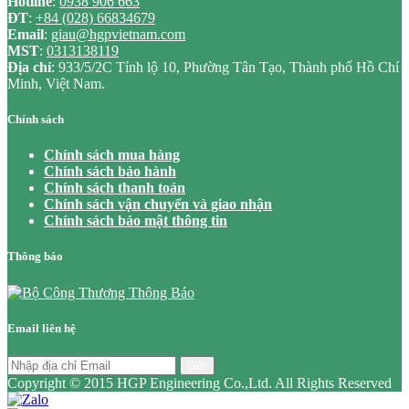
Hotline
:
0938 906 663
ĐT
:
+84 (028) 66834679
Email
:
giau@hgpvietnam.com
MST
:
0313138119
Địa chỉ
: 933/5/2C Tỉnh lộ 10, Phường Tân Tạo, Thành phố Hồ Chí
Minh, Việt Nam.
Chính sách
Chính sách mua hàng
Chính sách bảo hành
Chính sách thanh toán
Chính sách vận chuyển và giao nhận
Chính sách bảo mật thông tin
Thông báo
Email liên hệ
Gửi
Copyright © 2015 HGP Engineering Co.,Ltd. All Rights Reserved