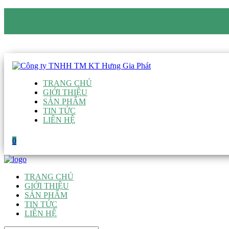
CÔNG TY TNHH TM KT HƯNG GIA PHÁT
Hotline
:
0938 906 663
Email
:
giau@hgpvietnam.com
TRANG CHỦ
GIỚI THIỆU
SẢN PHẨM
TIN TỨC
LIÊN HỆ
0
TRANG CHỦ
GIỚI THIỆU
SẢN PHẨM
TIN TỨC
LIÊN HỆ