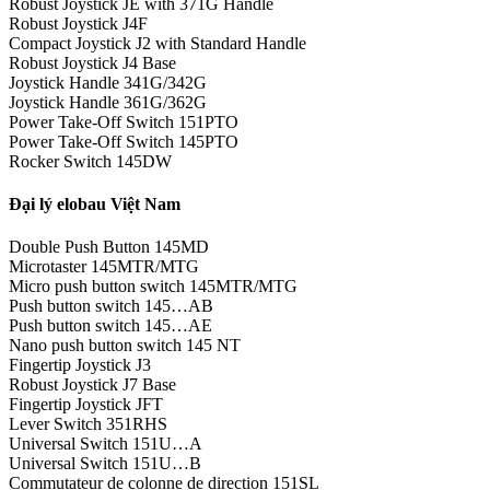
Robust Joystick JE with 371G Handle
Robust Joystick J4F
Compact Joystick J2 with Standard Handle
Robust Joystick J4 Base
Joystick Handle 341G/342G
Joystick Handle 361G/362G
Power Take-Off Switch 151PTO
Power Take-Off Switch 145PTO
Rocker Switch 145DW
Đại lý elobau Việt Nam
Double Push Button 145MD
Microtaster 145MTR/MTG
Micro push button switch 145MTR/MTG
Push button switch 145…AB
Push button switch 145…AE
Nano push button switch 145 NT
Fingertip Joystick J3
Robust Joystick J7 Base
Fingertip Joystick JFT
Lever Switch 351RHS
Universal Switch 151U…A
Universal Switch 151U…B
Commutateur de colonne de direction 151SL