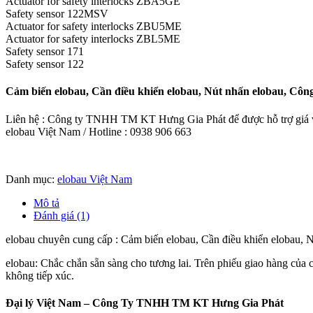
Actuator for safety interlocks ZBA5GE
Safety sensor 122MSV
Actuator for safety interlocks ZBU5ME
Actuator for safety interlocks ZBL5ME
Safety sensor 171
Safety sensor 122
Cảm biến elobau, Cần điều khiển elobau, Nút nhấn elobau, Công 
Liên hệ : Công ty TNHH TM KT Hưng Gia Phát để được hỗ trợ giá và
elobau Việt Nam / Hotline : 0938 906 663
Danh mục:
elobau Việt Nam
Mô tả
Đánh giá (1)
elobau chuyên cung cấp : Cảm biến elobau, Cần điều khiển elobau, N
elobau: Chắc chắn sẵn sàng cho tương lai. Trên phiếu giao hàng của c
không tiếp xúc.
Đại lý Việt Nam – Công Ty TNHH TM KT Hưng Gia Phát