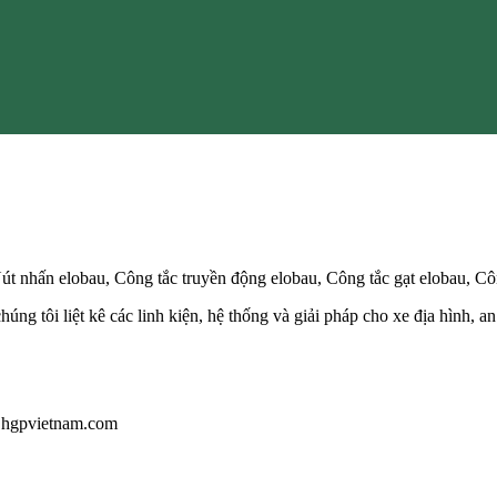
út nhấn elobau, Công tắc truyền động elobau, Công tắc gạt elobau, Cô
húng tôi liệt kê các linh kiện, hệ thống và giải pháp cho xe địa hình,
u@hgpvietnam.com