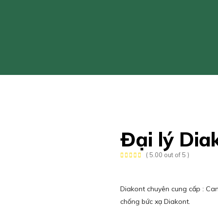
Đại lý Di
( 5.00 out of 5 )
Diakont chuyên cung cấp : Ca
chống bức xạ Diakont.