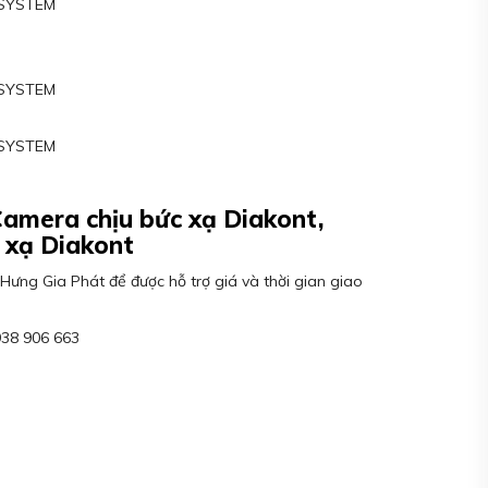
 SYSTEM
M
 SYSTEM
 SYSTEM
M
amera chịu bức xạ Diakont,
 xạ Diakont
Hưng Gia Phát để được hỗ trợ giá và thời gian giao
938 906 663