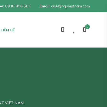
ne
:
0938 906 663
Email
:
giau@hgpvietnam.com
0
LIÊN HỆ
NT VIỆT NAM