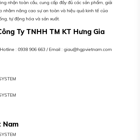
ông nhận toàn cầu, cung cấp đầy đủ các sản phẩm, giải
o nhằm nâng cao sự an toàn và hiệu quả kinh tế của
ng, tự động hóa và sản xuất.
– Công Ty TNHH TM KT Hưng Gia
/ Hotline : 0938 906 663 / Email : giau@hgpvietnam.com
 SYSTEM
 SYSTEM
M
ệt Nam
 SYSTEM