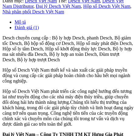
Danh mục:
Desch Việt Nam
Thẻ:
Desch Việt Nam
,
Desch Việt
Nam Distributor
,
Đại lý Desch Việt Nam
,
Hộp số Desch Việt Nam
,
Nhà phân phối Desch Việt Nam
Mô tả
Đánh giá (1)
Desch chuyên cung cấp : Bộ ly hợp Desch, phanh Desch, Bộ giảm
tốc Desch, Bộ hộp số động cơ Desch, Hộp số máy phát điện Desch,
Hộp số ly tâm Desch, Hộp số khởi động thủy lực Desch, Bộ ly hợp
ma sát nhiều đĩa Desch, Bộ ly hợp an toàn Desch, Đùm trượt
Desch, Bộ ly hợp trượt Desch
Hộp số Desch Việt Nam thiết kế và sản xuất các giải pháp truyền
động và cung cấp các giải pháp hoàn chỉnh cho hầu hết mọi ngành
công nghiệp.
Hộp số Desch Việt Nam phát triển các công nghệ hướng đến tương
lai như truyền động cho các nhà máy điện thủy triều, giúp chuyển
đổi dòng hải lưu thành năng lượng.Chúng tôi hiểu thị trường của
khách hàng, trong đó các giải pháp tùy chỉnh và linh hoạt đang ngày
càng trở nên quan trọng. Công nghệ tiên tiến của các truyền động
chính xác và chuyên môn của chúng tôi trong tư vấn và dịch vụ
được đánh giá cao trên toàn thế giới.
Đại lý Việt Nam – Công Ty TNHH TM KT Hưng Gia Phát