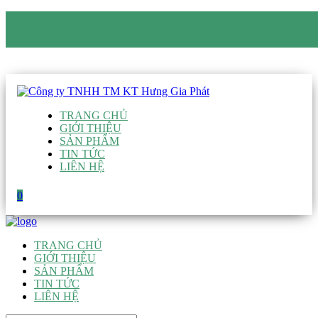
CÔNG TY TNHH TM KT HƯNG GIA PHÁT
Hotline
:
0938 906 663
Email
:
giau@hgpvietnam.com
TRANG CHỦ
GIỚI THIỆU
SẢN PHẨM
TIN TỨC
LIÊN HỆ
0
TRANG CHỦ
GIỚI THIỆU
SẢN PHẨM
TIN TỨC
LIÊN HỆ