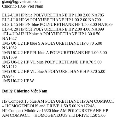
giau@hgpvietnam.com
Chiorino HGP Viet Nam
EL2-U10 HP blue POLYURETHANE HP 1.00 2.00 NA785
EL2-U10 HP W POLYURETHANE HP 1.00 2.00 NA790
EL3-U15 HP PN blue POLYURETHANE HP 1.50 3.00 NA1089
EL4-U20 HP blue POLYURETHANE HP 2.00 4.00 NA899
1EL4 U0-U2 HP blue A POLYURETHANE HP 1.30 0.50
NA1647
1M5 U0-U2 HP blue S A POLYURETHANE HP 0.70 5.00
NA1052
1M5 U0-U2 HP PPL blue A POLYURETHANE HP 1.00 5.00
NA1509
1M5 U0-U2 HP VL blue POLYURETHANE HP 0.70 5.00
NA1212
1M5 U0-U2 HP VL blue A POLYURETHANE HP 0.70 5.00
NA947
1M5 U0-U2 HP W
Đại lý Chiorino Việt Nam
HP Compact 15 blue AM POLYURETHANE HP AM COMPACT
– HOMOGENEOUS and DRIVE 1.50 5.00 NA1724A
HP Compact Minidrive 15/20 blue AM POLYURETHANE HP
AM COMPACT – HOMOGENEOUS and DRIVE 1.50 5.00