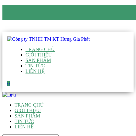
CÔNG TY TNHH TM KT HƯNG GIA PHÁT
Hotline
:
0938 906 663
Email
:
giau@hgpvietnam.com
TRANG CHỦ
GIỚI THIỆU
SẢN PHẨM
TIN TỨC
LIÊN HỆ
0
TRANG CHỦ
GIỚI THIỆU
SẢN PHẨM
TIN TỨC
LIÊN HỆ