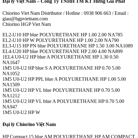
Đại lý Việt Nam – Công Ty TNHH TM KT Hưng Gia Phát
Chiorino Viet Nam Distributor / Hotline : 0938 906 663 / Email :
giau@hgpvietnam.com
Chiorino HGP Viet Nam
EL2-U10 HP blue POLYURETHANE HP 1.00 2.00 NA785
EL2-U10 HP W POLYURETHANE HP 1.00 2.00 NA790
EL3-U15 HP PN blue POLYURETHANE HP 1.50 3.00 NA1089
EL4-U20 HP blue POLYURETHANE HP 2.00 4.00 NA899
1EL4 U0-U2 HP blue A POLYURETHANE HP 1.30 0.50
NA1647
1M5 U0-U2 HP blue S A POLYURETHANE HP 0.70 5.00
NA1052
1M5 U0-U2 HP PPL blue A POLYURETHANE HP 1.00 5.00
NA1509
1M5 U0-U2 HP VL blue POLYURETHANE HP 0.70 5.00
NA1212
1M5 U0-U2 HP VL blue A POLYURETHANE HP 0.70 5.00
NA947
1M5 U0-U2 HP W
Đại lý Chiorino Việt Nam
HP Compact 15 blue AM POLYURETHANE HP AM COMPACT