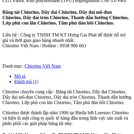
CG1 Fabric with polyurethane (TPU) impregnation 1.00 3.0 PR0
Băng tải Chiorino, Dây đai Chiorino, Dây đai mô-đun
Chiorino, Dây đai tròn Chiorino, Thanh dẫn hướng Chiorino,
Lớp phủ con lăn Chiorino, Tấm phủ đàn hồi Chiorino.
Liên hệ : Công ty TNHH TM KT Hưng Gia Phát để được hỗ trợ
giá và thời gian giao hàng nhanh nhất.
Chiorino Việt Nam / Hotline : 0938 906 663
Danh mục:
Chiorino Việt Nam
Mô tả
Đánh giá (1)
Chiorino chuyên cung cấp : Băng tải Chiorino, Dây đai Chiorino,
Dây đai mô-đun Chiorino, Dây đai tròn Chiorino, Thanh dẫn hướng
Chiorino, Lớp phủ con lăn Chiorino, Tấm phủ đàn hồi Chiorino.
Chiorino được thành lập năm 1906 tại Biella bởi Lorenzo Chiorino
và hiện là một công ty quốc tế hàng đầu trong lĩnh vực sản xuất và
phân phối các giải pháp băng tải nhẹ.