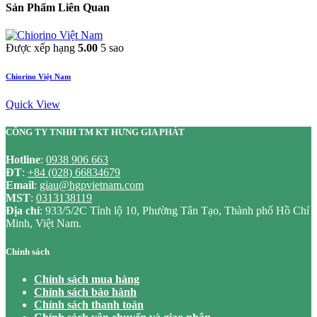
Sản Phẩm Liên Quan
Được xếp hạng
5.00
5 sao
Chiorino Việt Nam
Quick View
CÔNG TY TNHH TM KT HƯNG GIA PHÁT
Hotline
:
0938 906 663
ĐT
:
+84 (028) 66834679
Email
:
giau@hgpvietnam.com
MST
:
0313138119
Địa chỉ
: 933/5/2C Tỉnh lộ 10, Phường Tân Tạo, Thành phố Hồ Chí
Minh, Việt Nam.
Chính sách
Chính sách mua hàng
Chính sách bảo hành
Chính sách thanh toán