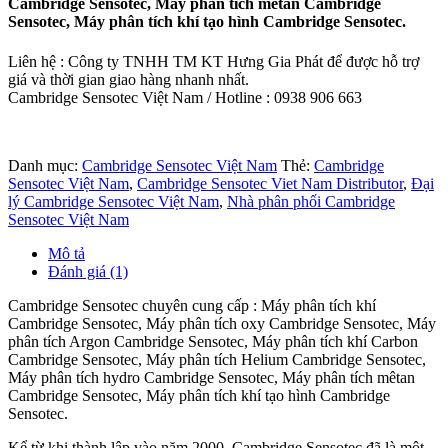
Cambridge Sensotec, Máy phân tích mêtan Cambridge
Sensotec, Máy phân tích khí tạo hình Cambridge Sensotec.
Liên hệ : Công ty TNHH TM KT Hưng Gia Phát để được hỗ trợ
giá và thời gian giao hàng nhanh nhất.
Cambridge Sensotec Việt Nam / Hotline : 0938 906 663
Danh mục:
Cambridge Sensotec Việt Nam
Thẻ:
Cambridge
Sensotec Việt Nam
,
Cambridge Sensotec Viet Nam Distributor
,
Đại
lý Cambridge Sensotec Việt Nam
,
Nhà phân phối Cambridge
Sensotec Việt Nam
Mô tả
Đánh giá (1)
Cambridge Sensotec chuyên cung cấp : Máy phân tích khí
Cambridge Sensotec, Máy phân tích oxy Cambridge Sensotec, Máy
phân tích Argon Cambridge Sensotec, Máy phân tích khí Carbon
Cambridge Sensotec, Máy phân tích Helium Cambridge Sensotec,
Máy phân tích hydro Cambridge Sensotec, Máy phân tích mêtan
Cambridge Sensotec, Máy phân tích khí tạo hình Cambridge
Sensotec.
Kể từ khi thành lập vào năm 2000, Cambridge Sensotec đã là một