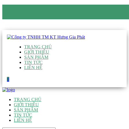
CÔNG TY TNHH TM KT HƯNG GIA PHÁT
Hotline
:
0938 906 663
Email
:
giau@hgpvietnam.com
TRANG CHỦ
GIỚI THIỆU
SẢN PHẨM
TIN TỨC
LIÊN HỆ
0
TRANG CHỦ
GIỚI THIỆU
SẢN PHẨM
TIN TỨC
LIÊN HỆ