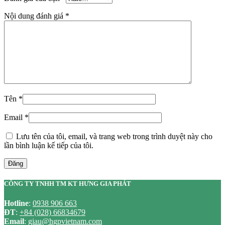
Nội dung đánh giá
*
Tên
*
Email
*
Lưu tên của tôi, email, và trang web trong trình duyệt này cho
lần bình luận kế tiếp của tôi.
Đăng
CÔNG TY TNHH TM KT HƯNG GIA PHÁT
Hotline
:
0938 906 663
ĐT
:
+84 (028) 66834679
Email
:
giau@hgpvietnam.com