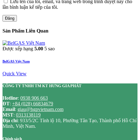
Lưu tên của tôi, email, và trang web trong trình duyệt này cho
lần bình luận kế tiếp của tôi.
Đăng
Sản Phẩm Liên Quan
Được xếp hạng
5.00
5 sao
BelGAS Việt Nam
Quick View
CÔNG TY TNHH TM KT HƯNG GIA PHÁT
Hotline
:
0938 906 663
ĐT
:
+84 (028) 66834679
Email
:
giau@hgpvietnam.com
MST
:
0313138119
Địa chỉ
: 933/5/2C Tỉnh lộ 10, Phường Tân Tạo, Thành phố Hồ Chí
Minh, Việt Nam.
Chính sách