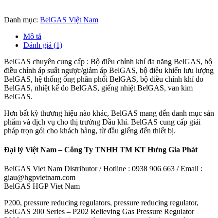
Danh mục:
BelGAS Việt Nam
Mô tả
Đánh giá (1)
BelGAS chuyên cung cấp : Bộ điều chỉnh khí đa năng BelGAS, bộ
điều chỉnh áp suất ngược/giảm áp BelGAS, bộ điều khiển lưu lượng
BelGAS, hệ thống ống phân phối BelGAS, bộ điều chỉnh khí đo
BelGAS, nhiệt kế đo BelGAS, giếng nhiệt BelGAS, van kim
BelGAS.
Hơn bất kỳ thương hiệu nào khác, BelGAS mang đến danh mục sản
phẩm và dịch vụ cho thị trường Dầu khí. BelGAS cung cấp giải
pháp trọn gói cho khách hàng, từ đầu giếng đến thiết bị.
Đại lý Việt Nam – Công Ty TNHH TM KT Hưng Gia Phát
BelGAS Viet Nam Distributor / Hotline : 0938 906 663 / Email :
giau@hgpvietnam.com
BelGAS HGP Viet Nam
P200, pressure reducing regulators, pressure reducing regulator,
BelGAS 200 Series – P202 Relieving Gas Pressure Regulator