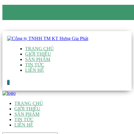
CÔNG TY TNHH TM KT HƯNG GIA PHÁT
Hotline
:
0938 906 663
Email
:
giau@hgpvietnam.com
TRANG CHỦ
GIỚI THIỆU
SẢN PHẨM
TIN TỨC
LIÊN HỆ
0
TRANG CHỦ
GIỚI THIỆU
SẢN PHẨM
TIN TỨC
LIÊN HỆ