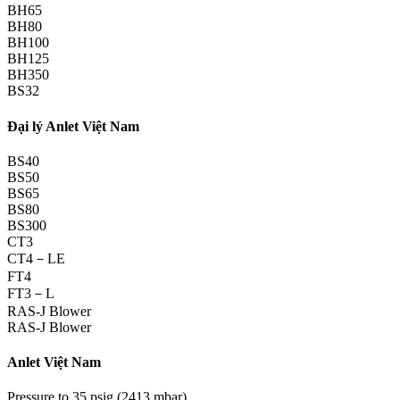
BH65
BH80
BH100
BH125
BH350
BS32
Đại lý Anlet Việt Nam
BS40
BS50
BS65
BS80
BS300
CT3
CT4－LE
FT4
FT3－L
RAS-J Blower
RAS-J Blower
Anlet Việt Nam
Pressure to 35 psig (2413 mbar).