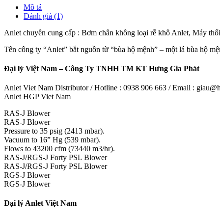
Mô tả
Đánh giá (1)
Anlet chuyên cung cấp : Bơm chân không loại rễ khô Anlet, Máy thổi
Tên công ty “Anlet” bắt nguồn từ “bùa hộ mệnh” – một lá bùa hộ mện
Đại lý Việt Nam – Công Ty TNHH TM KT Hưng Gia Phát
Anlet Viet Nam Distributor / Hotline : 0938 906 663 / Email : giau
Anlet HGP Viet Nam
RAS-J Blower
RAS-J Blower
Pressure to 35 psig (2413 mbar).
Vacuum to 16” Hg (539 mbar).
Flows to 43200 cfm (73440 m3/hr).
RAS-J/RGS-J Forty PSL Blower
RAS-J/RGS-J Forty PSL Blower
RGS-J Blower
RGS-J Blower
Đại lý Anlet Việt Nam