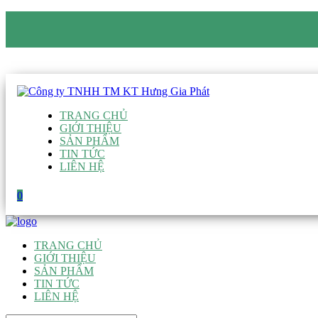
CÔNG TY TNHH TM KT HƯNG GIA PHÁT
Hotline
:
0938 906 663
Email
:
giau@hgpvietnam.com
TRANG CHỦ
GIỚI THIỆU
SẢN PHẨM
TIN TỨC
LIÊN HỆ
0
TRANG CHỦ
GIỚI THIỆU
SẢN PHẨM
TIN TỨC
LIÊN HỆ