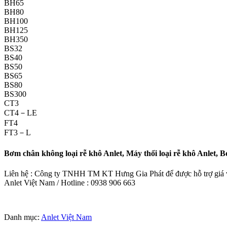
BH65
BH80
BH100
BH125
BH350
BS32
BS40
BS50
BS65
BS80
BS300
CT3
CT4－LE
FT4
FT3－L
Bơm chân không loại rễ khô Anlet, Máy thổi loại rễ khô Anlet, 
Liên hệ : Công ty TNHH TM KT Hưng Gia Phát để được hỗ trợ giá và
Anlet Việt Nam / Hotline : 0938 906 663
Danh mục:
Anlet Việt Nam