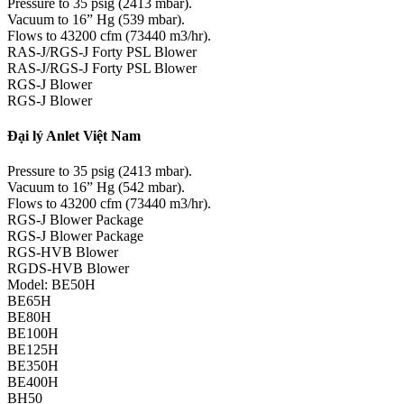
Pressure to 35 psig (2413 mbar).
Vacuum to 16” Hg (539 mbar).
Flows to 43200 cfm (73440 m3/hr).
RAS-J/RGS-J Forty PSL Blower
RAS-J/RGS-J Forty PSL Blower
RGS-J Blower
RGS-J Blower
Đại lý Anlet Việt Nam
Pressure to 35 psig (2413 mbar).
Vacuum to 16” Hg (542 mbar).
Flows to 43200 cfm (73440 m3/hr).
RGS-J Blower Package
RGS-J Blower Package
RGS-HVB Blower
RGDS-HVB Blower
Model: BE50H
BE65H
BE80H
BE100H
BE125H
BE350H
BE400H
BH50