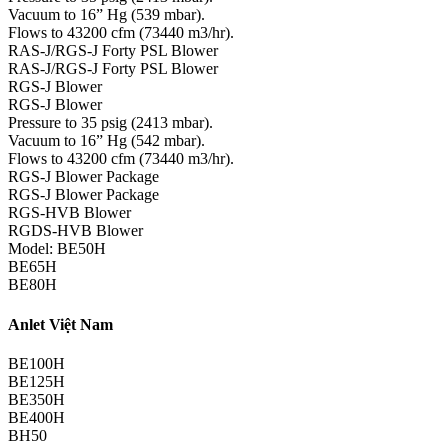
Vacuum to 16” Hg (539 mbar).
Flows to 43200 cfm (73440 m3/hr).
RAS-J/RGS-J Forty PSL Blower
RAS-J/RGS-J Forty PSL Blower
RGS-J Blower
RGS-J Blower
Pressure to 35 psig (2413 mbar).
Vacuum to 16” Hg (542 mbar).
Flows to 43200 cfm (73440 m3/hr).
RGS-J Blower Package
RGS-J Blower Package
RGS-HVB Blower
RGDS-HVB Blower
Model: BE50H
BE65H
BE80H
Anlet Việt Nam
BE100H
BE125H
BE350H
BE400H
BH50