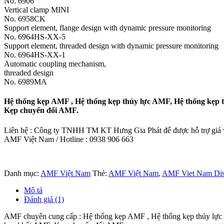
No. 6906
Vertical clamp MINI
No. 6958CK
Support element, flange design with dynamic pressure monitoring
No. 6964HS-XX-5
Support element, threaded design with dynamic pressure monitoring
No. 6964HS-XX-1
Automatic coupling mechanism,
threaded design
No. 6989MA
Hệ thống kẹp AMF , Hệ thống kẹp thủy lực AMF, Hệ thống kẹp
Kẹp chuyển đổi AMF.
Liên hệ : Công ty TNHH TM KT Hưng Gia Phát để được hỗ trợ giá và
AMF Việt Nam / Hotline : 0938 906 663
Danh mục:
AMF Việt Nam
Thẻ:
AMF Việt Nam
,
AMF Viet Nam Dist
Mô tả
Đánh giá (1)
AMF chuyên cung cấp : Hệ thống kẹp AMF , Hệ thống kẹp thủy lự