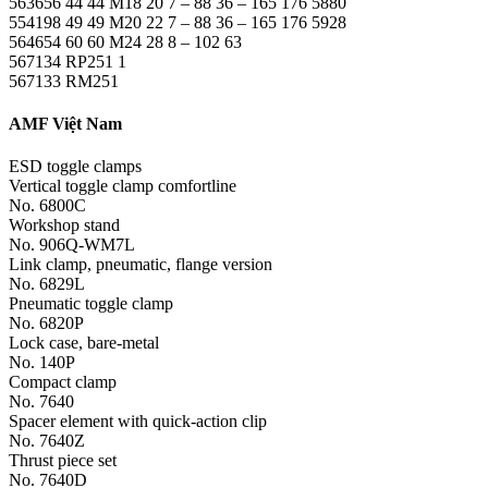
563656 44 44 M18 20 7 – 88 36 – 165 176 5880
554198 49 49 M20 22 7 – 88 36 – 165 176 5928
564654 60 60 M24 28 8 – 102 63
567134 RP251 1
567133 RM251
AMF Việt Nam
ESD toggle clamps
Vertical toggle clamp comfortline
No. 6800C
Workshop stand
No. 906Q-WM7L
Link clamp, pneumatic, flange version
No. 6829L
Pneumatic toggle clamp
No. 6820P
Lock case, bare-metal
No. 140P
Compact clamp
No. 7640
Spacer element with quick-action clip
No. 7640Z
Thrust piece set
No. 7640D