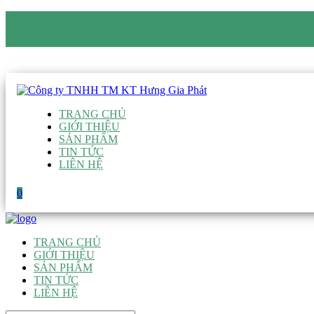
CÔNG TY TNHH TM KT HƯNG GIA PHÁT
Hotline
:
0938 906 663
Email
:
giau@hgpvietnam.com
TRANG CHỦ
GIỚI THIỆU
SẢN PHẨM
TIN TỨC
LIÊN HỆ
0
TRANG CHỦ
GIỚI THIỆU
SẢN PHẨM
TIN TỨC
LIÊN HỆ