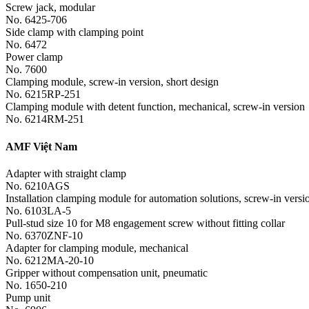
Screw jack, modular
No. 6425-706
Side clamp with clamping point
No. 6472
Power clamp
No. 7600
Clamping module, screw-in version, short design
No. 6215RP-251
Clamping module with detent function, mechanical, screw-in version
No. 6214RM-251
AMF Việt Nam
Adapter with straight clamp
No. 6210AGS
Installation clamping module for automation solutions, screw-in versi
No. 6103LA-5
Pull-stud size 10 for M8 engagement screw without fitting collar
No. 6370ZNF-10
Adapter for clamping module, mechanical
No. 6212MA-20-10
Gripper without compensation unit, pneumatic
No. 1650-210
Pump unit