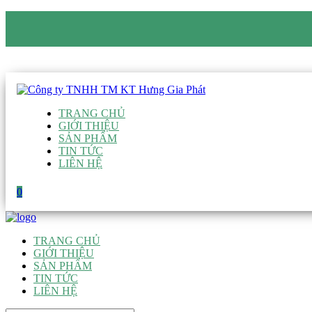
CÔNG TY TNHH TM KT HƯNG GIA PHÁT
Hotline
:
0938 906 663
Email
:
giau@hgpvietnam.com
TRANG CHỦ
GIỚI THIỆU
SẢN PHẨM
TIN TỨC
LIÊN HỆ
0
TRANG CHỦ
GIỚI THIỆU
SẢN PHẨM
TIN TỨC
LIÊN HỆ