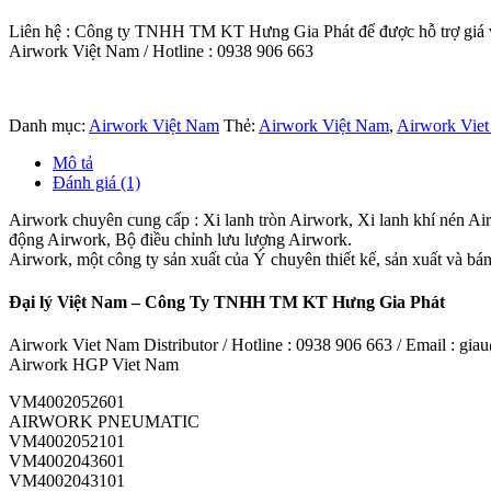
Liên hệ : Công ty TNHH TM KT Hưng Gia Phát để được hỗ trợ giá và
Airwork Việt Nam / Hotline : 0938 906 663
Danh mục:
Airwork Việt Nam
Thẻ:
Airwork Việt Nam
,
Airwork Viet
Mô tả
Đánh giá (1)
Airwork chuyên cung cấp : Xi lanh tròn Airwork, Xi lanh khí nén Ai
động Airwork, Bộ điều chỉnh lưu lượng Airwork.
Airwork, một công ty sản xuất của Ý chuyên thiết kế, sản xuất và bán
Đại lý Việt Nam – Công Ty TNHH TM KT Hưng Gia Phát
Airwork Viet Nam Distributor / Hotline : 0938 906 663 / Email : g
Airwork HGP Viet Nam
VM4002052601
AIRWORK PNEUMATIC
VM4002052101
VM4002043601
VM4002043101