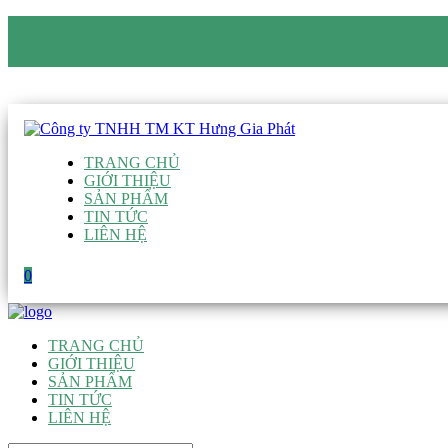
CÔNG TY TNHH TM KT HƯNG GIA PHÁT
Hotline
:
0938 906 663
Email
:
giau@hgpvietnam.com
TRANG CHỦ
GIỚI THIỆU
SẢN PHẨM
TIN TỨC
LIÊN HỆ
0
TRANG CHỦ
GIỚI THIỆU
SẢN PHẨM
TIN TỨC
LIÊN HỆ