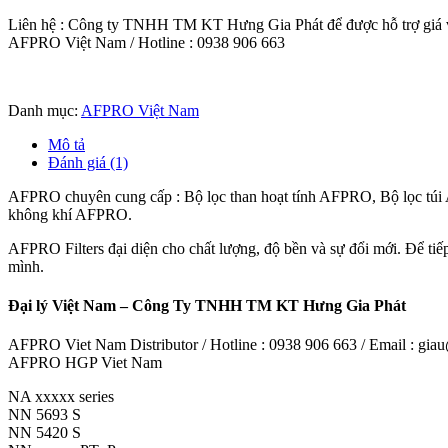
Liên hệ : Công ty TNHH TM KT Hưng Gia Phát để được hỗ trợ giá và
AFPRO Việt Nam / Hotline : 0938 906 663
Danh mục:
AFPRO Việt Nam
Mô tả
Đánh giá (1)
AFPRO chuyên cung cấp : Bộ lọc than hoạt tính AFPRO, Bộ lọc t
không khí AFPRO.
AFPRO Filters đại diện cho chất lượng, độ bền và sự đổi mới. Để tiếp
mình.
Đại lý Việt Nam – Công Ty TNHH TM KT Hưng Gia Phát
AFPRO Viet Nam Distributor / Hotline : 0938 906 663 / Email : g
AFPRO HGP Viet Nam
NA xxxxx series
NN 5693 S
NN 5420 S