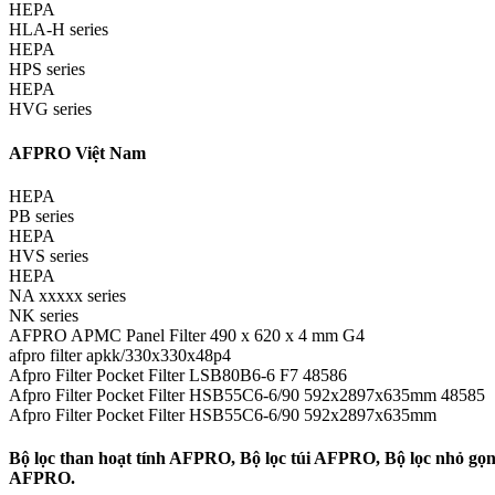
HEPA
HLA-H series
HEPA
HPS series
HEPA
HVG series
AFPRO Việt Nam
HEPA
PB series
HEPA
HVS series
HEPA
NA xxxxx series
NK series
AFPRO APMC Panel Filter 490 x 620 x 4 mm G4
afpro filter apkk/330x330x48p4
Afpro Filter Pocket Filter LSB80B6-6 F7 48586
Afpro Filter Pocket Filter HSB55C6-6/90 592x2897x635mm 48585
Afpro Filter Pocket Filter HSB55C6-6/90 592x2897x635mm
Bộ lọc than hoạt tính AFPRO, Bộ lọc túi AFPRO, Bộ lọc nhỏ g
AFPRO.