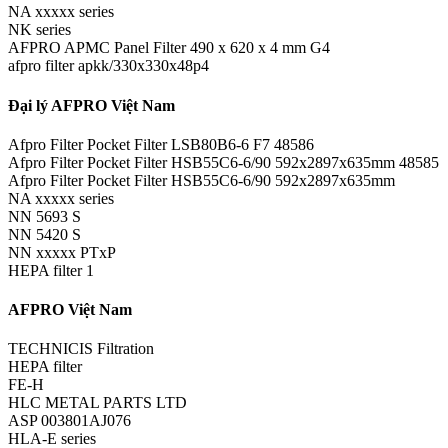
NA xxxxx series
NK series
AFPRO APMC Panel Filter 490 x 620 x 4 mm G4
afpro filter apkk/330x330x48p4
Đại lý AFPRO Việt Nam
Afpro Filter Pocket Filter LSB80B6-6 F7 48586
Afpro Filter Pocket Filter HSB55C6-6/90 592x2897x635mm 48585
Afpro Filter Pocket Filter HSB55C6-6/90 592x2897x635mm
NA xxxxx series
NN 5693 S
NN 5420 S
NN xxxxx PTxP
HEPA filter 1
AFPRO Việt Nam
TECHNICIS Filtration
HEPA filter
FE-H
HLC METAL PARTS LTD
ASP 003801AJ076
HLA-E series