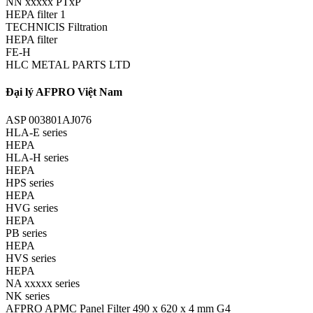
NN xxxxx PTxP
HEPA filter 1
TECHNICIS Filtration
HEPA filter
FE-H
HLC METAL PARTS LTD
Đại lý AFPRO Việt Nam
ASP 003801AJ076
HLA-E series
HEPA
HLA-H series
HEPA
HPS series
HEPA
HVG series
HEPA
PB series
HEPA
HVS series
HEPA
NA xxxxx series
NK series
AFPRO APMC Panel Filter 490 x 620 x 4 mm G4