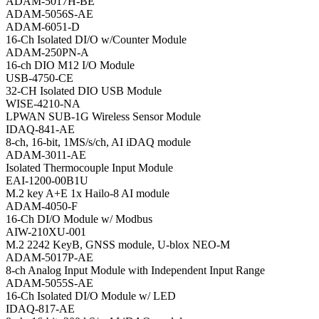
ADAM-5017H-BE
ADAM-5056S-AE
ADAM-6051-D
16-Ch Isolated DI/O w/Counter Module
ADAM-250PN-A
16-ch DIO M12 I/O Module
USB-4750-CE
32-CH Isolated DIO USB Module
WISE-4210-NA
LPWAN SUB-1G Wireless Sensor Module
IDAQ-841-AE
8-ch, 16-bit, 1MS/s/ch, AI iDAQ module
ADAM-3011-AE
Isolated Thermocouple Input Module
EAI-1200-00B1U
M.2 key A+E 1x Hailo-8 AI module
ADAM-4050-F
16-Ch DI/O Module w/ Modbus
AIW-210XU-001
M.2 2242 KeyB, GNSS module, U-blox NEO-M
ADAM-5017P-AE
8-ch Analog Input Module with Independent Input Range
ADAM-5055S-AE
16-Ch Isolated DI/O Module w/ LED
IDAQ-817-AE