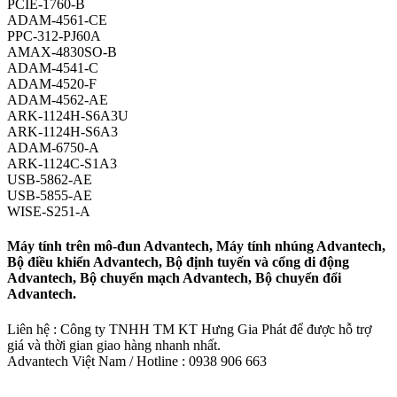
PCIE-1760-B
ADAM-4561-CE
PPC-312-PJ60A
AMAX-4830SO-B
ADAM-4541-C
ADAM-4520-F
ADAM-4562-AE
ARK-1124H-S6A3U
ARK-1124H-S6A3
ADAM-6750-A
ARK-1124C-S1A3
USB-5862-AE
USB-5855-AE
WISE-S251-A
Máy tính trên mô-đun Advantech, Máy tính nhúng Advantech,
Bộ điều khiển Advantech, Bộ định tuyến và cổng di động
Advantech, Bộ chuyển mạch Advantech, Bộ chuyển đổi
Advantech.
Liên hệ : Công ty TNHH TM KT Hưng Gia Phát để được hỗ trợ
giá và thời gian giao hàng nhanh nhất.
Advantech Việt Nam / Hotline : 0938 906 663