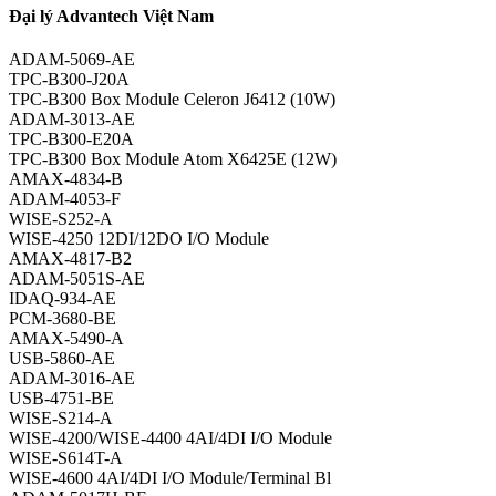
Đại lý Advantech Việt Nam
ADAM-5069-AE
TPC-B300-J20A
TPC-B300 Box Module Celeron J6412 (10W)
ADAM-3013-AE
TPC-B300-E20A
TPC-B300 Box Module Atom X6425E (12W)
AMAX-4834-B
ADAM-4053-F
WISE-S252-A
WISE-4250 12DI/12DO I/O Module
AMAX-4817-B2
ADAM-5051S-AE
IDAQ-934-AE
PCM-3680-BE
AMAX-5490-A
USB-5860-AE
ADAM-3016-AE
USB-4751-BE
WISE-S214-A
WISE-4200/WISE-4400 4AI/4DI I/O Module
WISE-S614T-A
WISE-4600 4AI/4DI I/O Module/Terminal Bl