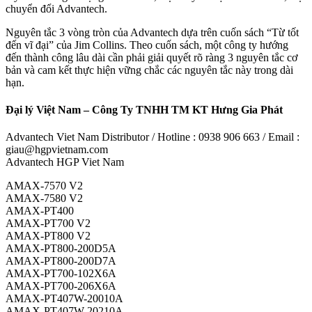
chuyển đổi Advantech.
Nguyên tắc 3 vòng tròn của Advantech dựa trên cuốn sách “Từ tốt
đến vĩ đại” của Jim Collins. Theo cuốn sách, một công ty hướng
đến thành công lâu dài cần phải giải quyết rõ ràng 3 nguyên tắc cơ
bản và cam kết thực hiện vững chắc các nguyên tắc này trong dài
hạn.
Đại lý Việt Nam – Công Ty TNHH TM KT Hưng Gia Phát
Advantech Viet Nam Distributor / Hotline : 0938 906 663 / Email :
giau@hgpvietnam.com
Advantech HGP Viet Nam
AMAX-7570 V2
AMAX-7580 V2
AMAX-PT400
AMAX-PT700 V2
AMAX-PT800 V2
AMAX-PT800-200D5A
AMAX-PT800-200D7A
AMAX-PT700-102X6A
AMAX-PT700-206X6A
AMAX-PT407W-20010A
AMAX-PT407W-20210A