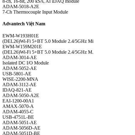
8-ch, 16-bit, 200 kS/s, AI iDAQ module
ADAM-5018-A2E
7-Ch Thermocouple Input Module
Advantech Việt Nam
EWM-W193H01E
(DEL26)Wi-Fi 5+BT 5.0 Module 2.4/5GHz Mi
EWM-W159M201E
(DEL26)Wi-Fi 5+BT 5.0 Module 2.4/5GHz M.
ADAM-3014-AE
Isolated DC I/O Module
ADAM-5052-AE
USB-5801-AE
WISE-2200-MNA
ADAM-3112-AE
IDAQ-821-AE
ADAM-5050-A2E
EAI-1200-00A1
AMAX-5070-A
ADAM-4055-C
USB-4751L-BE
ADAM-5051-AE
ADAM-5056D-AE
ADAM-5051D-BE