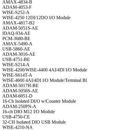
AMAX-4834-B
ADAM-4053-F
WISE-S252-A
WISE-4250 12DI/12DO I/O Module
AMAX-4817-B2
ADAM-5051S-AE
IDAQ-934-AE
PCM-3680-BE
AMAX-5490-A
USB-5860-AE
ADAM-3016-AE
USB-4751-BE
WISE-S214-A
WISE-4200/WISE-4400 4AI/4DI I/O Module
WISE-S614T-A
WISE-4600 4AI/4DI I/O Module/Terminal Bl
ADAM-5017H-BE
ADAM-5056S-AE
ADAM-6051-D
16-Ch Isolated DI/O w/Counter Module
ADAM-250PN-A
16-ch DIO M12 I/O Module
USB-4750-CE
32-CH Isolated DIO USB Module
WISE-4210-NA