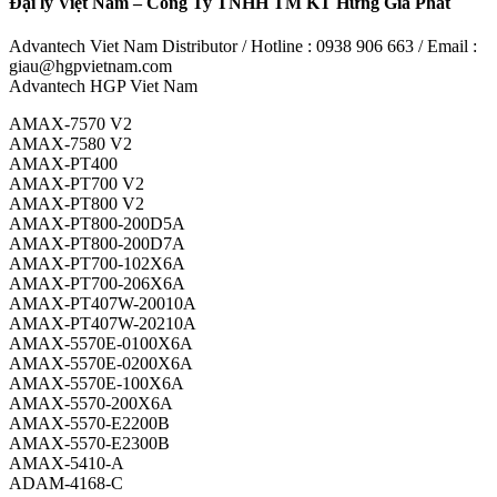
Đại lý Việt Nam – Công Ty TNHH TM KT Hưng Gia Phát
Advantech Viet Nam Distributor / Hotline : 0938 906 663 / Email :
giau@hgpvietnam.com
Advantech HGP Viet Nam
AMAX-7570 V2
AMAX-7580 V2
AMAX-PT400
AMAX-PT700 V2
AMAX-PT800 V2
AMAX-PT800-200D5A
AMAX-PT800-200D7A
AMAX-PT700-102X6A
AMAX-PT700-206X6A
AMAX-PT407W-20010A
AMAX-PT407W-20210A
AMAX-5570E-0100X6A
AMAX-5570E-0200X6A
AMAX-5570E-100X6A
AMAX-5570-200X6A
AMAX-5570-E2200B
AMAX-5570-E2300B
AMAX-5410-A
ADAM-4168-C