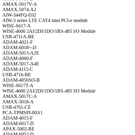
AMAX-5017V-A
AMAX-5074-A2
AIW-344FQ-E02
AIW-3 series LTE CAT4 mini PCI-e module
WISE-S617-A
WISE-4600 2AI/2DI/1DO/1RS-485 I/O Module
USB-4711A-BE
ADAM-4021-F
ADAM-6018+-D
ADAM-5013-A2E
ADAM-4060-F
ADAM-5017-A4E
ADAM-4115-C
USB-4716-BE
ADAM-4056SO-B
WISE-S617T-A
WISE-4600 2AI/2DI/1DO/1RS-485 I/O Module
AMAX-5017C-A
AMAX-5018-A
USB-4761-CE
PCA-TPMSPI-00A1
ADAM-4015-F
ADAM-6017-D
APAX-5002-BE
ADAM-6052-D