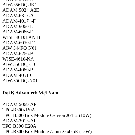
AIW-356DQ-JK1
ADAM-5024-A2E
ADAM-6317-A1
ADAM-4017+-F
ADAM-6060-D1
ADAM-6066-D
WISE-4010LAN-B
ADAM-6050-D1
AIW-344FQ-N01
ADAM-6266-B
WISE-4610-NA
AIW-356DQ-C01
ADAM-4069-B
ADAM-4051-C
AIW-356DQ-N01
Đại lý Advantech Việt Nam
ADAM-5069-AE
TPC-B300-J20A
TPC-B300 Box Module Celeron J6412 (10W)
ADAM-3013-AE
TPC-B300-E20A
TPC-B300 Box Module Atom X6425E (12W)