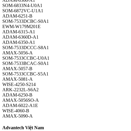
ADAM-6366-A1
SOM-6833N4-U0A1
SOM-6872VC-U1A1
ADAM-6251-B
SOM-7533DCBC-S0A1
EWM-W179M201E
ADAM-6315-A1
ADAM-6360D-A1
ADAM-6350-A1
SOM-7533DCCC-S8A1
AMAX-5056-A
SOM-7533CCBC-U0A1
SOM-7533BCAC-S0A1
AMAX-5057-B
SOM-7533CCBC-S5A1
AMAX-5081-A
WISE-4250-S214
ARK-2232L-S6A2
ADAM-6250-B
AMAX-5056SO-A
ADAM-6022-A1E
WISE-4060-B
AMAX-5090-A
Advantech Việt Nam