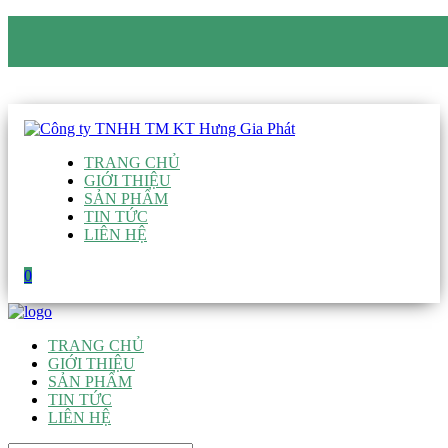
CÔNG TY TNHH TM KT HƯNG GIA PHÁT
Hotline
:
0938 906 663
Email
:
giau@hgpvietnam.com
TRANG CHỦ
GIỚI THIỆU
SẢN PHẨM
TIN TỨC
LIÊN HỆ
0
TRANG CHỦ
GIỚI THIỆU
SẢN PHẨM
TIN TỨC
LIÊN HỆ