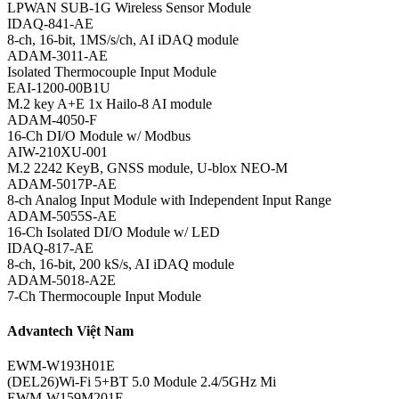
LPWAN SUB-1G Wireless Sensor Module
IDAQ-841-AE
8-ch, 16-bit, 1MS/s/ch, AI iDAQ module
ADAM-3011-AE
Isolated Thermocouple Input Module
EAI-1200-00B1U
M.2 key A+E 1x Hailo-8 AI module
ADAM-4050-F
16-Ch DI/O Module w/ Modbus
AIW-210XU-001
M.2 2242 KeyB, GNSS module, U-blox NEO-M
ADAM-5017P-AE
8-ch Analog Input Module with Independent Input Range
ADAM-5055S-AE
16-Ch Isolated DI/O Module w/ LED
IDAQ-817-AE
8-ch, 16-bit, 200 kS/s, AI iDAQ module
ADAM-5018-A2E
7-Ch Thermocouple Input Module
Advantech Việt Nam
EWM-W193H01E
(DEL26)Wi-Fi 5+BT 5.0 Module 2.4/5GHz Mi
EWM-W159M201E