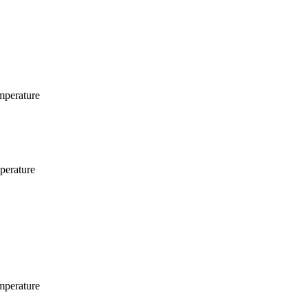
mperature
perature
mperature