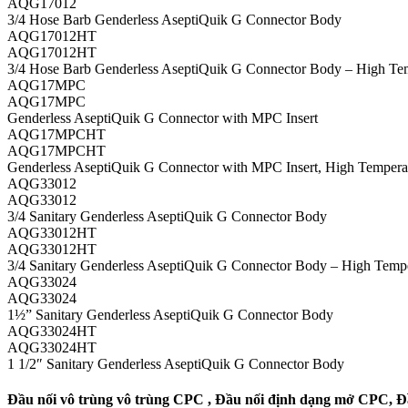
AQG17012
3/4 Hose Barb Genderless AseptiQuik G Connector Body
AQG17012HT
AQG17012HT
3/4 Hose Barb Genderless AseptiQuik G Connector Body – High Te
AQG17MPC
AQG17MPC
Genderless AseptiQuik G Connector with MPC Insert
AQG17MPCHT
AQG17MPCHT
Genderless AseptiQuik G Connector with MPC Insert, High Tempera
AQG33012
AQG33012
3/4 Sanitary Genderless AseptiQuik G Connector Body
AQG33012HT
AQG33012HT
3/4 Sanitary Genderless AseptiQuik G Connector Body – High Temp
AQG33024
AQG33024
1½” Sanitary Genderless AseptiQuik G Connector Body
AQG33024HT
AQG33024HT
1 1/2″ Sanitary Genderless AseptiQuik G Connector Body
Đầu nối vô trùng vô trùng CPC , Đầu nối định dạng mở CPC, Đầu