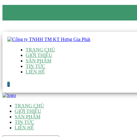
CÔNG TY TNHH TM KT HƯNG GIA PHÁT
Hotline
:
0938 906 663
Email
:
giau@hgpvietnam.com
TRANG CHỦ
GIỚI THIỆU
SẢN PHẨM
TIN TỨC
LIÊN HỆ
0
TRANG CHỦ
GIỚI THIỆU
SẢN PHẨM
TIN TỨC
LIÊN HỆ