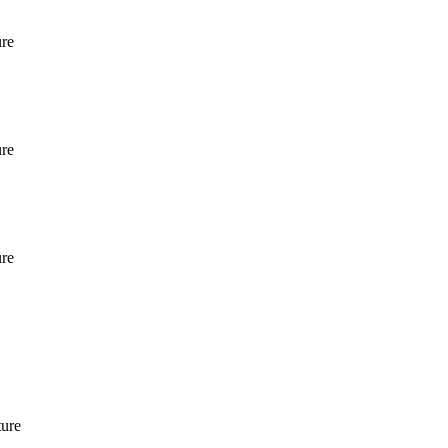
ure
ure
ure
ture