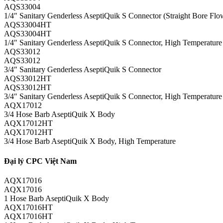
AQS33004
1/4″ Sanitary Genderless AseptiQuik S Connector (Straight Bore Flo
AQS33004HT
AQS33004HT
1/4″ Sanitary Genderless AseptiQuik S Connector, High Temperature 
AQS33012
AQS33012
3/4″ Sanitary Genderless AseptiQuik S Connector
AQS33012HT
AQS33012HT
3/4″ Sanitary Genderless AseptiQuik S Connector, High Temperature
AQX17012
3/4 Hose Barb AseptiQuik X Body
AQX17012HT
AQX17012HT
3/4 Hose Barb AseptiQuik X Body, High Temperature
Đại lý CPC Việt Nam
AQX17016
AQX17016
1 Hose Barb AseptiQuik X Body
AQX17016HT
AQX17016HT