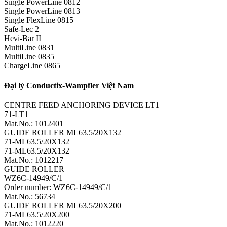
Single PowerLine 0812
Single PowerLine 0813
Single FlexLine 0815
Safe-Lec 2
Hevi-Bar II
MultiLine 0831
MultiLine 0835
ChargeLine 0865
Đại lý Conductix-Wampfler Việt Nam
CENTRE FEED ANCHORING DEVICE LT1
71-LT1
Mat.No.: 1012401
GUIDE ROLLER ML63.5/20X132
71-ML63.5/20X132
71-ML63.5/20X132
Mat.No.: 1012217
GUIDE ROLLER
WZ6C-14949/C/1
Order number: WZ6C-14949/C/1
Mat.No.: 56734
GUIDE ROLLER ML63.5/20X200
71-ML63.5/20X200
Mat.No.: 1012220