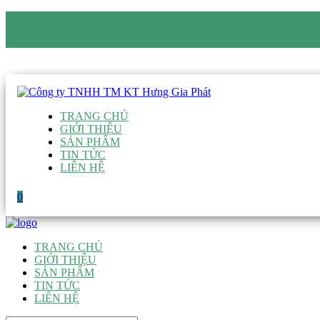
CÔNG TY TNHH TM KT HƯNG GIA PHÁT
Hotline
:
0938 906 663
Email
:
giau@hgpvietnam.com
TRANG CHỦ
GIỚI THIỆU
SẢN PHẨM
TIN TỨC
LIÊN HỆ
0
TRANG CHỦ
GIỚI THIỆU
SẢN PHẨM
TIN TỨC
LIÊN HỆ