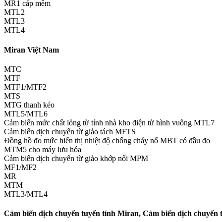
MR1 cáp mềm
MTL2
MTL3
MTL4
Miran Việt Nam
MTC
MTF
MTF1/MTF2
MTS
MTG thanh kéo
MTL5/MTL6
Cảm biến mức chất lỏng từ tính nhà kho điện tử hình vuông MTL7
Cảm biến dịch chuyển từ giảo tách MFTS
Đồng hồ đo mức hiển thị nhiệt độ chống cháy nổ MBT có đầu đo
MTM5 cho máy lưu hóa
Cảm biến dịch chuyển từ giảo khớp nối MPM
MF1/MF2
MR
MTM
MTL3/MTL4
Cảm biến dịch chuyển tuyến tính Miran, Cảm biến dịch chuyển t