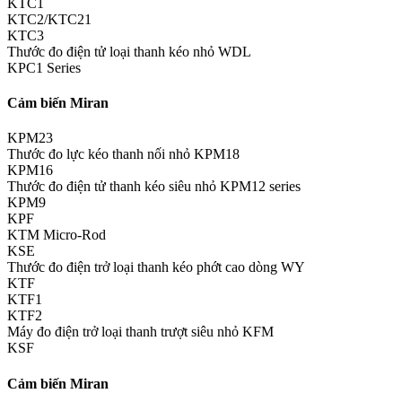
KTC1
KTC2/KTC21
KTC3
Thước đo điện tử loại thanh kéo nhỏ WDL
KPC1 Series
Cảm biến Miran
KPM23
Thước đo lực kéo thanh nối nhỏ KPM18
KPM16
Thước đo điện tử thanh kéo siêu nhỏ KPM12 series
KPM9
KPF
KTM Micro-Rod
KSE
Thước đo điện trở loại thanh kéo phớt cao dòng WY
KTF
KTF1
KTF2
Máy đo điện trở loại thanh trượt siêu nhỏ KFM
KSF
Cảm biến Miran