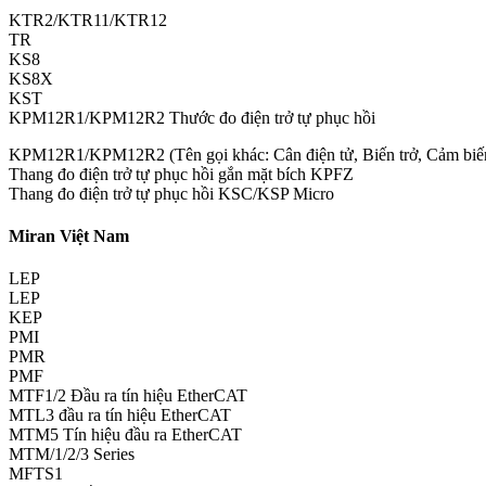
KTR2/KTR11/KTR12
TR
KS8
KS8X
KST
KPM12R1/KPM12R2 Thước đo điện trở tự phục hồi
KPM12R1/KPM12R2 (Tên gọi khác: Cân điện tử, Biến trở, Cảm biến
Thang đo điện trở tự phục hồi gắn mặt bích KPFZ
Thang đo điện trở tự phục hồi KSC/KSP Micro
Miran Việt Nam
LEP
LEP
KEP
PMI
PMR
PMF
MTF1/2 Đầu ra tín hiệu EtherCAT
MTL3 đầu ra tín hiệu EtherCAT
MTM5 Tín hiệu đầu ra EtherCAT
MTM/1/2/3 Series
MFTS1