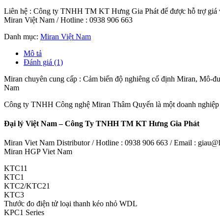
Liên hệ : Công ty TNHH TM KT Hưng Gia Phát để được hỗ trợ giá và
Miran Việt Nam / Hotline : 0938 906 663
Danh mục:
Miran Việt Nam
Mô tả
Đánh giá (1)
Miran chuyên cung cấp : Cảm biến độ nghiêng cố định Miran, Mô-đu
Nam
Công ty TNHH Công nghệ Miran Thâm Quyến là một doanh nghiệp 
Đại lý Việt Nam – Công Ty TNHH TM KT Hưng Gia Phát
Miran Viet Nam Distributor / Hotline : 0938 906 663 / Email : gia
Miran HGP Viet Nam
KTC11
KTC1
KTC2/KTC21
KTC3
Thước đo điện tử loại thanh kéo nhỏ WDL
KPC1 Series