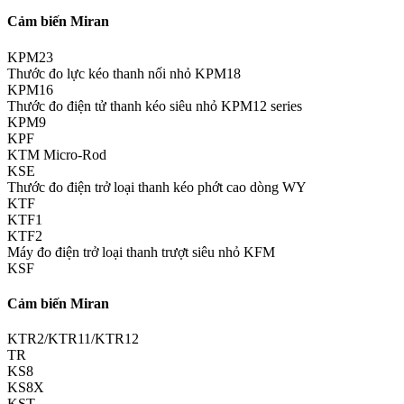
Cảm biến Miran
KPM23
Thước đo lực kéo thanh nối nhỏ KPM18
KPM16
Thước đo điện tử thanh kéo siêu nhỏ KPM12 series
KPM9
KPF
KTM Micro-Rod
KSE
Thước đo điện trở loại thanh kéo phớt cao dòng WY
KTF
KTF1
KTF2
Máy đo điện trở loại thanh trượt siêu nhỏ KFM
KSF
Cảm biến Miran
KTR2/KTR11/KTR12
TR
KS8
KS8X
KST