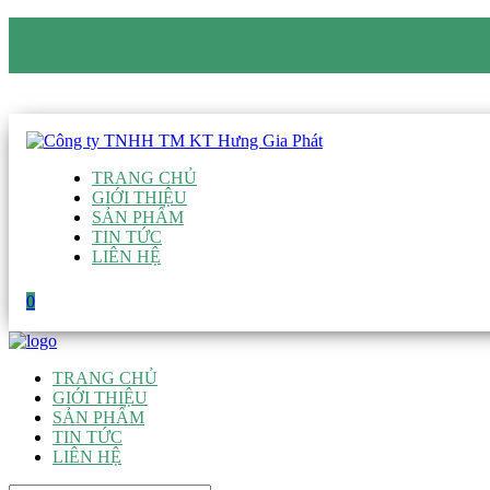
CÔNG TY TNHH TM KT HƯNG GIA PHÁT
Hotline
:
0938 906 663
Email
:
giau@hgpvietnam.com
TRANG CHỦ
GIỚI THIỆU
SẢN PHẨM
TIN TỨC
LIÊN HỆ
0
TRANG CHỦ
GIỚI THIỆU
SẢN PHẨM
TIN TỨC
LIÊN HỆ