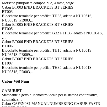
Morsetto pluripolare componibile, 4 mm², beige
Cabur BT003 END BRACKETS BT SERIES
BT003
Blocchetto terminale per profilati TH35, adatto a NU1051S,
NU0851S, PR003,…
Cabur BT005 END BRACKETS BT SERIES
BT005
Blocchetto terminale per profilati G32 e TH35, adatto a NU1051S,
…
Cabur BT006 END BRACKETS BT SERIES
BT006
Blocchetto terminale per profilati TH15, adatto a NU1051S,
NU0851S, PR009,…
Cabur BT007 END BRACKETS BT SERIES
BT007
Blocchetto terminale per profilati TH35, adatto a NU1051S,
NU0851S, PR003,…
Cabur Việt Nam
CABURJET
Stampante a getto d’inchiostro ideale per la stampa continuativa,
automatica…
Cabur CAF3N0S1 MANUAL NUMBERING CABUR FAST3