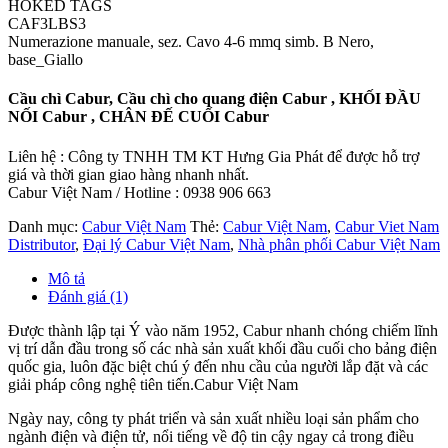
HOKED TAGS
CAF3LBS3
Numerazione manuale, sez. Cavo 4-6 mmq simb. B Nero,
base_Giallo
Cầu chì Cabur, Cầu chì cho quang điện Cabur , KHỐI ĐẦU
NỐI Cabur , CHÂN ĐẾ CUỐI Cabur
Liên hệ : Công ty TNHH TM KT Hưng Gia Phát để được hỗ trợ
giá và thời gian giao hàng nhanh nhất.
Cabur Việt Nam / Hotline : 0938 906 663
Danh mục:
Cabur Việt Nam
Thẻ:
Cabur Việt Nam
,
Cabur Viet Nam
Distributor
,
Đại lý Cabur Việt Nam
,
Nhà phân phối Cabur Việt Nam
Mô tả
Đánh giá (1)
Được thành lập tại Ý vào năm 1952, Cabur nhanh chóng chiếm lĩnh
vị trí dẫn đầu trong số các nhà sản xuất khối đầu cuối cho bảng điện
quốc gia, luôn đặc biệt chú ý đến nhu cầu của người lắp đặt và các
giải pháp công nghệ tiên tiến.Cabur Việt Nam
Ngày nay, công ty phát triển và sản xuất nhiều loại sản phẩm cho
ngành điện và điện tử, nổi tiếng về độ tin cậy ngay cả trong điều