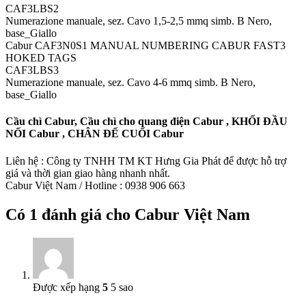
CAF3LBS2
Numerazione manuale, sez. Cavo 1,5-2,5 mmq simb. B Nero,
base_Giallo
Cabur CAF3N0S1 MANUAL NUMBERING CABUR FAST3
HOKED TAGS
CAF3LBS3
Numerazione manuale, sez. Cavo 4-6 mmq simb. B Nero,
base_Giallo
Cầu chì Cabur, Cầu chì cho quang điện Cabur , KHỐI ĐẦU
NỐI Cabur , CHÂN ĐẾ CUỐI Cabur
Liên hệ : Công ty TNHH TM KT Hưng Gia Phát để được hỗ trợ
giá và thời gian giao hàng nhanh nhất.
Cabur Việt Nam / Hotline : 0938 906 663
Có 1 đánh giá cho
Cabur Việt Nam
Được xếp hạng
5
5 sao