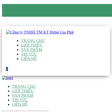
CÔNG TY TNHH TM KT HƯNG GIA PHÁT
Hotline
:
0938 906 663
Email
:
giau@hgpvietnam.com
TRANG CHỦ
GIỚI THIỆU
SẢN PHẨM
TIN TỨC
LIÊN HỆ
0
TRANG CHỦ
GIỚI THIỆU
SẢN PHẨM
TIN TỨC
LIÊN HỆ