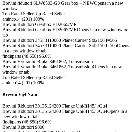
Brevini riduttori SLW8503-G3 Gear box – NEWOpens in a new
window
Top Rated SellerTop Rated Seller
aminco14 (201) 100%
Brevini Riduttori Gearbox ED2065/MR
Brevini Riduttori Gearbox ED2065/MROpens in a new window or
tab
Brevini Riduttori 345F3110000 Planet Carrier Std2150 I=505
Brevini Riduttori 345F3110000 Planet Carrier Std2150 I=505Opens
in a new window or tab
finditparts (48,658) 96.6%
Brevini Hydraulic Brake 3461862, Transmission
Brevini Hydraulic Brake 3461862, TransmissionOpens in a new
window or tab
Top Rated SellerTop Rated Seller
aminco14 (201) 100%
Brevini Việt Nam
Brevini Riduttori 30135124200 Flange Uni/If145/../Qu4
Brevini Riduttori 30135124200 Flange Uni/If145/../Qu4Opens in a
new window or tab
finditparts (48,658) 96.6%
Brevini Riduttori 9000