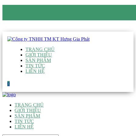
CÔNG TY TNHH TM KT HƯNG GIA PHÁT
Hotline
:
0938 906 663
Email
:
giau@hgpvietnam.com
TRANG CHỦ
GIỚI THIỆU
SẢN PHẨM
TIN TỨC
LIÊN HỆ
0
TRANG CHỦ
GIỚI THIỆU
SẢN PHẨM
TIN TỨC
LIÊN HỆ