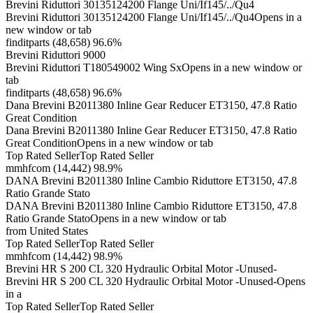
Brevini Riduttori 30135124200 Flange Uni/If145/../Qu4
Brevini Riduttori 30135124200 Flange Uni/If145/../Qu4Opens in a
new window or tab
finditparts (48,658) 96.6%
Brevini Riduttori 9000
Brevini Riduttori T180549002 Wing SxOpens in a new window or
tab
finditparts (48,658) 96.6%
Dana Brevini B2011380 Inline Gear Reducer ET3150, 47.8 Ratio
Great Condition
Dana Brevini B2011380 Inline Gear Reducer ET3150, 47.8 Ratio
Great ConditionOpens in a new window or tab
Top Rated SellerTop Rated Seller
mmhfcom (14,442) 98.9%
DANA Brevini B2011380 Inline Cambio Riduttore ET3150, 47.8
Ratio Grande Stato
DANA Brevini B2011380 Inline Cambio Riduttore ET3150, 47.8
Ratio Grande StatoOpens in a new window or tab
from United States
Top Rated SellerTop Rated Seller
mmhfcom (14,442) 98.9%
Brevini HR S 200 CL 320 Hydraulic Orbital Motor -Unused-
Brevini HR S 200 CL 320 Hydraulic Orbital Motor -Unused-Opens
in a
Top Rated SellerTop Rated Seller