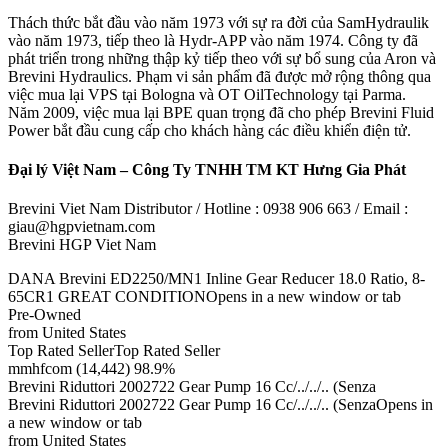
Thách thức bắt đầu vào năm 1973 với sự ra đời của SamHydraulik
vào năm 1973, tiếp theo là Hydr-APP vào năm 1974. Công ty đã
phát triển trong những thập kỷ tiếp theo với sự bổ sung của Aron và
Brevini Hydraulics. Phạm vi sản phẩm đã được mở rộng thông qua
việc mua lại VPS tại Bologna và OT OilTechnology tại Parma.
Năm 2009, việc mua lại BPE quan trọng đã cho phép Brevini Fluid
Power bắt đầu cung cấp cho khách hàng các điều khiển điện tử.
Đại lý Việt Nam – Công Ty TNHH TM KT Hưng Gia Phát
Brevini Viet Nam Distributor / Hotline : 0938 906 663 / Email :
giau@hgpvietnam.com
Brevini HGP Viet Nam
DANA Brevini ED2250/MN1 Inline Gear Reducer 18.0 Ratio, 8-
65CR1 GREAT CONDITIONOpens in a new window or tab
Pre-Owned
from United States
Top Rated SellerTop Rated Seller
mmhfcom (14,442) 98.9%
Brevini Riduttori 2002722 Gear Pump 16 Cc/../../.. (Senza
Brevini Riduttori 2002722 Gear Pump 16 Cc/../../.. (SenzaOpens in
a new window or tab
from United States