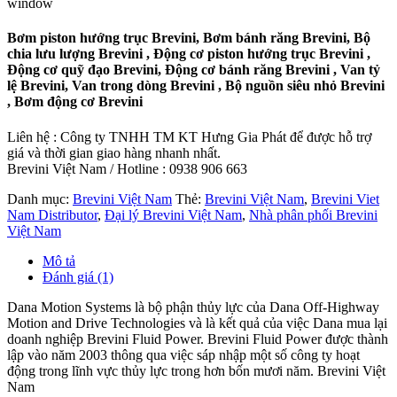
window
Bơm piston hướng trục Brevini, Bơm bánh răng Brevini, Bộ
chia lưu lượng Brevini , Động cơ piston hướng trục Brevini ,
Động cơ quỹ đạo Brevini, Động cơ bánh răng Brevini , Van tỷ
lệ Brevini, Van trong dòng Brevini , Bộ nguồn siêu nhỏ Brevini
, Bơm động cơ Brevini
Liên hệ : Công ty TNHH TM KT Hưng Gia Phát để được hỗ trợ
giá và thời gian giao hàng nhanh nhất.
Brevini Việt Nam / Hotline : 0938 906 663
Danh mục:
Brevini Việt Nam
Thẻ:
Brevini Việt Nam
,
Brevini Viet
Nam Distributor
,
Đại lý Brevini Việt Nam
,
Nhà phân phối Brevini
Việt Nam
Mô tả
Đánh giá (1)
Dana Motion Systems là bộ phận thủy lực của Dana Off-Highway
Motion and Drive Technologies và là kết quả của việc Dana mua lại
doanh nghiệp Brevini Fluid Power. Brevini Fluid Power được thành
lập vào năm 2003 thông qua việc sáp nhập một số công ty hoạt
động trong lĩnh vực thủy lực trong hơn bốn mươi năm. Brevini Việt
Nam