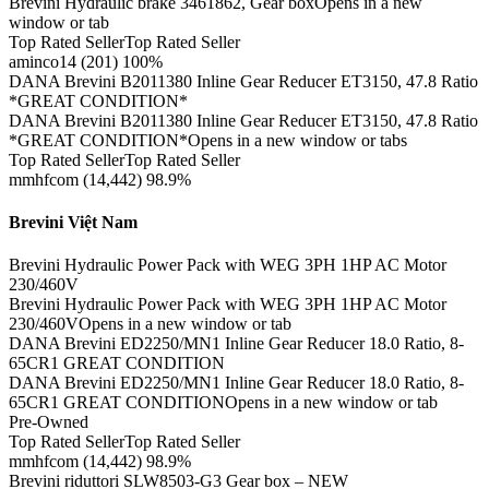
Brevini Hydraulic brake 3461862, Gear boxOpens in a new
window or tab
Top Rated SellerTop Rated Seller
aminco14 (201) 100%
DANA Brevini B2011380 Inline Gear Reducer ET3150, 47.8 Ratio
*GREAT CONDITION*
DANA Brevini B2011380 Inline Gear Reducer ET3150, 47.8 Ratio
*GREAT CONDITION*Opens in a new window or tabs
Top Rated SellerTop Rated Seller
mmhfcom (14,442) 98.9%
Brevini Việt Nam
Brevini Hydraulic Power Pack with WEG 3PH 1HP AC Motor
230/460V
Brevini Hydraulic Power Pack with WEG 3PH 1HP AC Motor
230/460VOpens in a new window or tab
DANA Brevini ED2250/MN1 Inline Gear Reducer 18.0 Ratio, 8-
65CR1 GREAT CONDITION
DANA Brevini ED2250/MN1 Inline Gear Reducer 18.0 Ratio, 8-
65CR1 GREAT CONDITIONOpens in a new window or tab
Pre-Owned
Top Rated SellerTop Rated Seller
mmhfcom (14,442) 98.9%
Brevini riduttori SLW8503-G3 Gear box – NEW