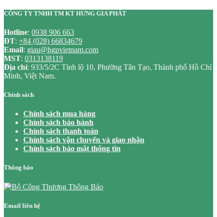
CÔNG TY TNHH TM KT HƯNG GIA PHÁT
Hotline
:
0938 906 663
ĐT
:
+84 (028) 66834679
Email
:
giau@hgpvietnam.com
MST
:
0313138119
Địa chỉ
: 933/5/2C Tỉnh lộ 10, Phường Tân Tạo, Thành phố Hồ Chí
Minh, Việt Nam.
Chính sách
Chính sách mua hàng
Chính sách bảo hành
Chính sách thanh toán
Chính sách vận chuyển và giao nhận
Chính sách bảo mật thông tin
Thông báo
Email liên hệ