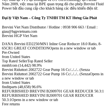
Năm 2009, việc mua lại BPE quan trọng đã cho phép Brevini Fluid
Power bắt đầu cung cấp cho khách hàng các điều khiển điện tử.
Đại lý Việt Nam – Công Ty TNHH TM KT Hưng Gia Phát
Brevini Viet Nam Distributor / Hotline : 0938 906 663 / Email :
giau@hgpvietnam.com
Brevini HGP Viet Nam
DANA Brevini ED2250/MN1 Inline Gear Reducer 18.0 Ratio, 8-
65CR1 GREAT CONDITIONOpens in a new window or tab
Pre-Owned
from United States
Top Rated SellerTop Rated Seller
mmhfcom (14,442) 98.9%
Brevini Riduttori 2002722 Gear Pump 16 Cc/../../.. (Senza
Brevini Riduttori 2002722 Gear Pump 16 Cc/../../.. (SenzaOpens in
a new window or tab
from United States
finditparts (48,658) 96.6%
REFURBISHED BREVINI B2009701 GEAR REDUCER 50.3:1
REFURBISHED BREVINI B2009701 GEAR REDUCER
50.3:1Opens in a new window or tab
Free returns