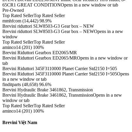
65CR1 GREAT CONDITIONOpens in a new window or tab
Pre-Owned
Top Rated SellerTop Rated Seller
mmhfcom (14,442) 98.9%
Brevini riduttori SLW8503-G3 Gear box – NEW
Brevini riduttori SLW8503-G3 Gear box – NEWOpens in a new
window
Top Rated SellerTop Rated Seller
aminco14 (201) 100%
Brevini Riduttori Gearbox ED2065/MR
Brevini Riduttori Gearbox ED2065/MROpens in a new window or
tab
Brevini Riduttori 345F3110000 Planet Carrier Std2150 I=505
Brevini Riduttori 345F3110000 Planet Carrier Std2150 I=505Opens
in a new window or tab
finditparts (48,658) 96.6%
Brevini Hydraulic Brake 3461862, Transmission
Brevini Hydraulic Brake 3461862, TransmissionOpens in a new
window or tab
Top Rated SellerTop Rated Seller
aminco14 (201) 100%
Brevini Việt Nam