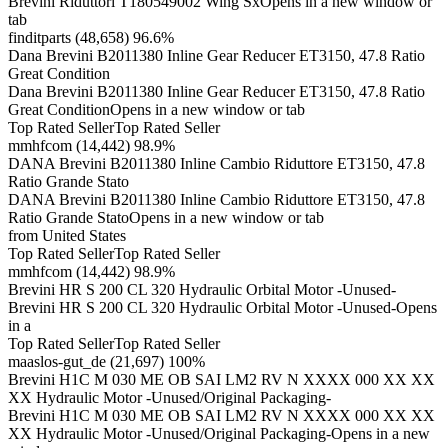
Brevini Riduttori T180549002 Wing SxOpens in a new window or
tab
finditparts (48,658) 96.6%
Dana Brevini B2011380 Inline Gear Reducer ET3150, 47.8 Ratio
Great Condition
Dana Brevini B2011380 Inline Gear Reducer ET3150, 47.8 Ratio
Great ConditionOpens in a new window or tab
Top Rated SellerTop Rated Seller
mmhfcom (14,442) 98.9%
DANA Brevini B2011380 Inline Cambio Riduttore ET3150, 47.8
Ratio Grande Stato
DANA Brevini B2011380 Inline Cambio Riduttore ET3150, 47.8
Ratio Grande StatoOpens in a new window or tab
from United States
Top Rated SellerTop Rated Seller
mmhfcom (14,442) 98.9%
Brevini HR S 200 CL 320 Hydraulic Orbital Motor -Unused-
Brevini HR S 200 CL 320 Hydraulic Orbital Motor -Unused-Opens
in a
Top Rated SellerTop Rated Seller
maaslos-gut_de (21,697) 100%
Brevini H1C M 030 ME OB SAI LM2 RV N XXXX 000 XX XX
XX Hydraulic Motor -Unused/Original Packaging-
Brevini H1C M 030 ME OB SAI LM2 RV N XXXX 000 XX XX
XX Hydraulic Motor -Unused/Original Packaging-Opens in a new