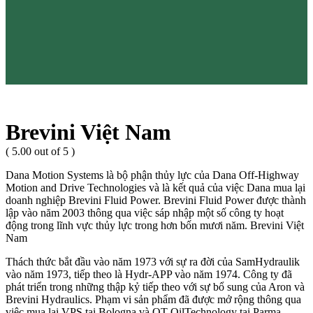
Brevini Việt Nam
( 5.00 out of 5 )
Dana Motion Systems là bộ phận thủy lực của Dana Off-Highway
Motion and Drive Technologies và là kết quả của việc Dana mua lại
doanh nghiệp Brevini Fluid Power. Brevini Fluid Power được thành
lập vào năm 2003 thông qua việc sáp nhập một số công ty hoạt
động trong lĩnh vực thủy lực trong hơn bốn mươi năm. Brevini Việt
Nam
Thách thức bắt đầu vào năm 1973 với sự ra đời của SamHydraulik
vào năm 1973, tiếp theo là Hydr-APP vào năm 1974. Công ty đã
phát triển trong những thập kỷ tiếp theo với sự bổ sung của Aron và
Brevini Hydraulics. Phạm vi sản phẩm đã được mở rộng thông qua
việc mua lại VPS tại Bologna và OT OilTechnology tại Parma.