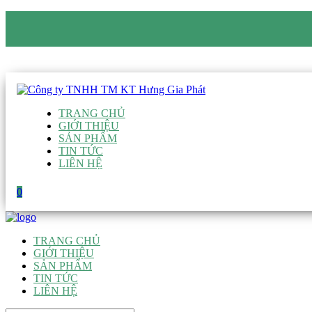
CÔNG TY TNHH TM KT HƯNG GIA PHÁT
Hotline
:
0938 906 663
Email
:
giau@hgpvietnam.com
TRANG CHỦ
GIỚI THIỆU
SẢN PHẨM
TIN TỨC
LIÊN HỆ
0
TRANG CHỦ
GIỚI THIỆU
SẢN PHẨM
TIN TỨC
LIÊN HỆ