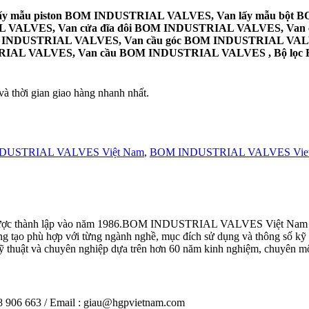
lấy mẫu piston BOM INDUSTRIAL VALVES, Van lấy mẫu bột 
VALVES, Van cửa đĩa đôi BOM INDUSTRIAL VALVES, Van c
 INDUSTRIAL VALVES, Van cầu góc BOM INDUSTRIAL VALVE
IAL VALVES, Van cầu BOM INDUSTRIAL VALVES , Bộ lọc 
 thời gian giao hàng nhanh nhất.
DUSTRIAL VALVES Việt Nam
,
BOM INDUSTRIAL VALVES Viet N
ược thành lập vào năm 1986.BOM INDUSTRIAL VALVES Việt Nam
áng tạo phù hợp với từng ngành nghề, mục đích sử dụng và thông số kỹ
t và chuyên nghiệp dựa trên hơn 60 năm kinh nghiệm, chuyên môn, 
906 663 / Email : giau@hgpvietnam.com