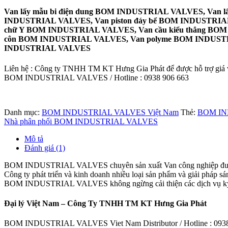
Van lấy mẫu bi điện dung BOM INDUSTRIAL VALVES, Van 
INDUSTRIAL VALVES, Van piston đáy bể BOM INDUSTRIAL 
chữ Y BOM INDUSTRIAL VALVES, Van cầu kiểu thẳng BOM
côn BOM INDUSTRIAL VALVES, Van polyme BOM INDUSTR
INDUSTRIAL VALVES
Liên hệ : Công ty TNHH TM KT Hưng Gia Phát để được hỗ trợ giá và
BOM INDUSTRIAL VALVES / Hotline : 0938 906 663
Danh mục:
BOM INDUSTRIAL VALVES Việt Nam
Thẻ:
BOM IN
Nhà phân phối BOM INDUSTRIAL VALVES
Mô tả
Đánh giá (1)
BOM INDUSTRIAL VALVES chuyên sản xuất Van công nghiệp đ
Công ty phát triển và kinh doanh nhiều loại sản phẩm và giải pháp s
BOM INDUSTRIAL VALVES không ngừng cải thiện các dịch vụ kỹ thuậ
Đại lý Việt Nam – Công Ty TNHH TM KT Hưng Gia Phát
BOM INDUSTRIAL VALVES Viet Nam Distributor / Hotline : 0938 