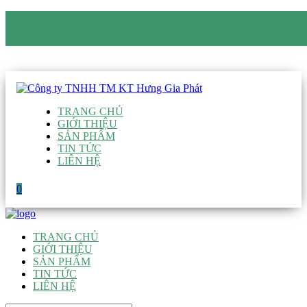
CÔNG TY TNHH TM KT HƯNG GIA PHÁT
Hotline
:
0938 906 663
Email
:
giau@hgpvietnam.com
TRANG CHỦ
GIỚI THIỆU
SẢN PHẨM
TIN TỨC
LIÊN HỆ
0
TRANG CHỦ
GIỚI THIỆU
SẢN PHẨM
TIN TỨC
LIÊN HỆ