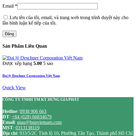
Email
*
Lưu tên của tôi, email, và trang web trong trình duyệt này cho
lần bình luận kế tiếp của tôi.
Đăng
Sản Phẩm Liên Quan
Được xếp hạng
5.00
5 sao
Đại lý Deschner Corporation Việt Nam
Quick View
CÔNG TY TNHH TM KT HƯNG GIA PHÁT
Hotline
:
0938 906 663
ĐT
:
+84 (028) 66834679
Email
:
giau@hgpvietnam.com
MST
:
0313138119
Địa chỉ
: 933/5/2C Tỉnh lộ 10, Phường Tân Tạo, Thành phố Hồ Chí