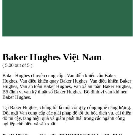
Baker Hughes Việt Nam
( 5.00 out of 5 )
Baker Hughes chuyên cung cấp : Van điều khiển cầu Baker
Hughes, Van điều khiển quay Baker Hughes, Van điều khiển Baker
Hughes, Van an toàn Baker Hughes, Van xả an toàn Baker Hughes,
Bộ định vị van kỹ thuật số Baker Hughes, Bộ định vị van khí nén
Baker Hughes.
Tại Baker Hughes, chúng tôi là một công ty công nghệ năng lượng.
Đội ngũ Van cung cấp các giải pháp để tối ưu hóa dịch vụ, cải thiện
độ tin cậy, tăng hiệu quả và giảm phát thải trong các ngành công
nghiệp chế biến và sản xuất.