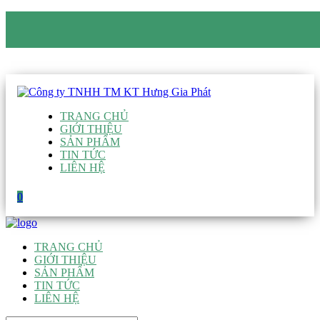
CÔNG TY TNHH TM KT HƯNG GIA PHÁT
Hotline
:
0938 906 663
Email
:
giau@hgpvietnam.com
TRANG CHỦ
GIỚI THIỆU
SẢN PHẨM
TIN TỨC
LIÊN HỆ
0
TRANG CHỦ
GIỚI THIỆU
SẢN PHẨM
TIN TỨC
LIÊN HỆ