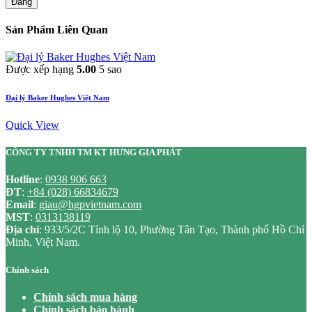
Đăng
Sản Phẩm Liên Quan
Được xếp hạng
5.00
5 sao
Đại lý Baker Hughes Việt Nam
Quick View
CÔNG TY TNHH TM KT HƯNG GIA PHÁT
Hotline
:
0938 906 663
ĐT
:
+84 (028) 66834679
Email
:
giau@hgpvietnam.com
MST
:
0313138119
Địa chỉ
: 933/5/2C Tỉnh lộ 10, Phường Tân Tạo, Thành phố Hồ Chí
Minh, Việt Nam.
Chính sách
Chính sách mua hàng
Chính sách bảo hành