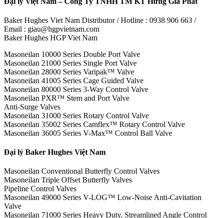
Đại lý Việt Nam – Công Ty TNHH TM KT Hưng Gia Phát
Baker Hughes Viet Nam Distributor / Hotline : 0938 906 663 /
Email : giau@hgpvietnam.com
Baker Hughes HGP Viet Nam
Masoneilan 10000 Series Double Port Valve
Masoneilan 21000 Series Single Port Valve
Masoneilan 28000 Series Varipak™ Valve
Masoneilan 41005 Series Cage Guided Valve
Masoneilan 80000 Series 3-Way Control Valve
Masoneilan PXR™ Stem and Port Valve
Anti-Surge Valves
Masoneilan 31000 Series Rotary Control Valve
Masoneilan 35002 Series Camflex™ Rotary Control Valve
Masoneilan 36005 Series V-Max™ Control Ball Valve
Đại lý Baker Hughes Việt Nam
Masoneilan Conventional Butterfly Control Valves
Masoneilan Triple Offset Butterfly Valves
Pipeline Control Valves
Masoneilan 49000 Series V-LOG™ Low-Noise Anti-Cavitation
Valve
Masoneilan 71000 Series Heavy Duty, Streamlined Angle Control