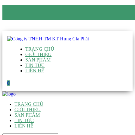
CÔNG TY TNHH TM KT HƯNG GIA PHÁT
Hotline
:
0938 906 663
Email
:
giau@hgpvietnam.com
TRANG CHỦ
GIỚI THIỆU
SẢN PHẨM
TIN TỨC
LIÊN HỆ
0
TRANG CHỦ
GIỚI THIỆU
SẢN PHẨM
TIN TỨC
LIÊN HỆ