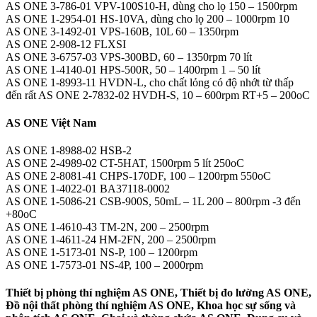
AS ONE 3-786-01 VPV-100S10-H, dùng cho lọ 150 – 1500rpm
AS ONE 1-2954-01 HS-10VA, dùng cho lọ 200 – 1000rpm 10
AS ONE 3-1492-01 VPS-160B, 10L 60 – 1350rpm
AS ONE 2-908-12 FLXSI
AS ONE 3-6757-03 VPS-300BD, 60 – 1350rpm 70 lít
AS ONE 1-4140-01 HPS-500R, 50 – 1400rpm 1 – 50 lít
AS ONE 1-8993-11 HVDN-L, cho chất lỏng có độ nhớt từ thấp
đến rất AS ONE 2-7832-02 HVDH-S, 10 – 600rpm RT+5 – 200oC
AS ONE Việt Nam
AS ONE 1-8988-02 HSB-2
AS ONE 2-4989-02 CT-5HAT, 1500rpm 5 lít 250oC
AS ONE 2-8081-41 CHPS-170DF, 100 – 1200rpm 550oC
AS ONE 1-4022-01 BA37118-0002
AS ONE 1-5086-21 CSB-900S, 50mL – 1L 200 – 800rpm -3 đến
+80oC
AS ONE 1-4610-43 TM-2N, 200 – 2500rpm
AS ONE 1-4611-24 HM-2FN, 200 – 2500rpm
AS ONE 1-5173-01 NS-P, 100 – 1200rpm
AS ONE 1-7573-01 NS-4P, 100 – 2000rpm
Thiết bị phòng thí nghiệm AS ONE, Thiết bị đo lường AS ONE,
Đồ nội thất phòng thí nghiệm AS ONE, Khoa học sự sống và