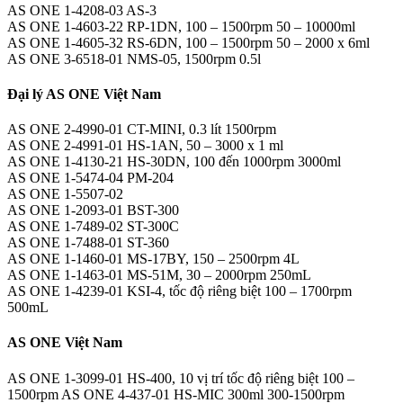
AS ONE 1-4208-03 AS-3
AS ONE 1-4603-22 RP-1DN, 100 – 1500rpm 50 – 10000ml
AS ONE 1-4605-32 RS-6DN, 100 – 1500rpm 50 – 2000 x 6ml
AS ONE 3-6518-01 NMS-05, 1500rpm 0.5l
Đại lý AS ONE Việt Nam
AS ONE 2-4990-01 CT-MINI, 0.3 lít 1500rpm
AS ONE 2-4991-01 HS-1AN, 50 – 3000 x 1 ml
AS ONE 1-4130-21 HS-30DN, 100 đến 1000rpm 3000ml
AS ONE 1-5474-04 PM-204
AS ONE 1-5507-02
AS ONE 1-2093-01 BST-300
AS ONE 1-7489-02 ST-300C
AS ONE 1-7488-01 ST-360
AS ONE 1-1460-01 MS-17BY, 150 – 2500rpm 4L
AS ONE 1-1463-01 MS-51M, 30 – 2000rpm 250mL
AS ONE 1-4239-01 KSI-4, tốc độ riêng biệt 100 – 1700rpm
500mL
AS ONE Việt Nam
AS ONE 1-3099-01 HS-400, 10 vị trí tốc độ riêng biệt 100 –
1500rpm AS ONE 4-437-01 HS-MIC 300ml 300-1500rpm