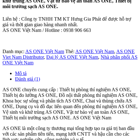
khử trùng AS ONE, Vật tư bảo vệ an toàn AS ONE, Thiết bị
môi trường sạch AS ONE.
Liên hệ : Công ty TNHH TM KT Hưng Gia Phát để được hỗ trợ
giá và thời gian giao hàng nhanh nhất.
AS ONE Việt Nam / Hotline : 0938 906 663
Danh mục:
AS ONE Việt Nam
Thẻ:
AS ONE Việt Nam
,
AS ONE
Viet Nam Distributor
,
Đại lý AS ONE Việt Nam
,
Nhà phân phối AS
ONE Việt Nam
Mô tả
Đánh giá (1)
AS ONE chuyên cung cấp : Thiết bị phòng thí nghiệm AS ONE,
Thiết bị đo lường AS ONE, Đồ nội thất phòng thí nghiệm AS ONE,
Khoa học sự sống và phân tích AS ONE, Chai và thùng chứa AS
ONE, Dụng cụ và đồ đạc liên quan đến phòng thí nghiệm AS ONE,
Vệ sinh và khử trùng AS ONE, Vật tư bảo vệ an toàn AS ONE,
Thiết bị môi trường sạch AS ONE. AS ONE Việt Nam
AS ONE là một công ty thương mại tổng hợp tạo ra giá trị ban đầu
với các sản phẩm tiên tiến, mạng lưới CNTT và hậu cần cho các
lĩnh vực nghiên cứu, công nghiệp và y tế.