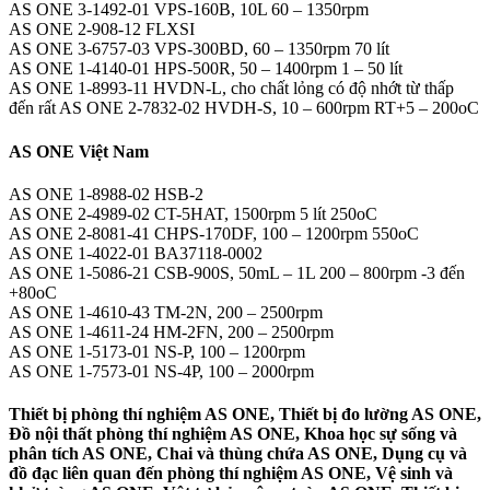
AS ONE 3-1492-01 VPS-160B, 10L 60 – 1350rpm
AS ONE 2-908-12 FLXSI
AS ONE 3-6757-03 VPS-300BD, 60 – 1350rpm 70 lít
AS ONE 1-4140-01 HPS-500R, 50 – 1400rpm 1 – 50 lít
AS ONE 1-8993-11 HVDN-L, cho chất lỏng có độ nhớt từ thấp
đến rất AS ONE 2-7832-02 HVDH-S, 10 – 600rpm RT+5 – 200oC
AS ONE Việt Nam
AS ONE 1-8988-02 HSB-2
AS ONE 2-4989-02 CT-5HAT, 1500rpm 5 lít 250oC
AS ONE 2-8081-41 CHPS-170DF, 100 – 1200rpm 550oC
AS ONE 1-4022-01 BA37118-0002
AS ONE 1-5086-21 CSB-900S, 50mL – 1L 200 – 800rpm -3 đến
+80oC
AS ONE 1-4610-43 TM-2N, 200 – 2500rpm
AS ONE 1-4611-24 HM-2FN, 200 – 2500rpm
AS ONE 1-5173-01 NS-P, 100 – 1200rpm
AS ONE 1-7573-01 NS-4P, 100 – 2000rpm
Thiết bị phòng thí nghiệm AS ONE, Thiết bị đo lường AS ONE,
Đồ nội thất phòng thí nghiệm AS ONE, Khoa học sự sống và
phân tích AS ONE, Chai và thùng chứa AS ONE, Dụng cụ và
đồ đạc liên quan đến phòng thí nghiệm AS ONE, Vệ sinh và