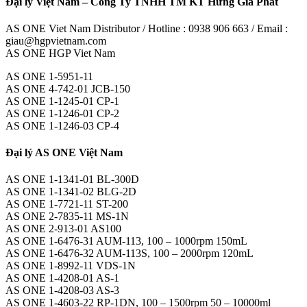
Đại lý Việt Nam – Công Ty TNHH TM KT Hưng Gia Phát
AS ONE Viet Nam Distributor / Hotline : 0938 906 663 / Email :
giau@hgpvietnam.com
AS ONE HGP Viet Nam
AS ONE 1-5951-11
AS ONE 4-742-01 JCB-150
AS ONE 1-1245-01 CP-1
AS ONE 1-1246-01 CP-2
AS ONE 1-1246-03 CP-4
Đại lý AS ONE Việt Nam
AS ONE 1-1341-01 BL-300D
AS ONE 1-1341-02 BLG-2D
AS ONE 1-7721-11 ST-200
AS ONE 2-7835-11 MS-1N
AS ONE 2-913-01 AS100
AS ONE 1-6476-31 AUM-113, 100 – 1000rpm 150mL
AS ONE 1-6476-32 AUM-113S, 100 – 2000rpm 120mL
AS ONE 1-8992-11 VDS-1N
AS ONE 1-4208-01 AS-1
AS ONE 1-4208-03 AS-3
AS ONE 1-4603-22 RP-1DN, 100 – 1500rpm 50 – 10000ml