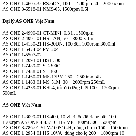
AS ONE 1-4605-32 RS-6DN, 100 – 1500rpm 50 – 2000 x 6ml
AS ONE 3-6518-01 NMS-05, 1500rpm 0.5l
Đại lý AS ONE Việt Nam
AS ONE 2-4990-01 CT-MINI, 0.3 lít 1500rpm
AS ONE 2-4991-01 HS-1AN, 50 – 3000 x 1 ml
AS ONE 1-4130-21 HS-30DN, 100 đến 1000rpm 3000ml
AS ONE 1-5474-04 PM-204
AS ONE 1-5507-02
AS ONE 1-2093-01 BST-300
AS ONE 1-7489-02 ST-300C
AS ONE 1-7488-01 ST-360
AS ONE 1-1460-01 MS-17BY, 150 – 2500rpm 4L
AS ONE 1-1463-01 MS-51M, 30 – 2000rpm 250mL
AS ONE 1-4239-01 KSI-4, tốc độ riêng biệt 100 – 1700rpm
500mL
AS ONE Việt Nam
AS ONE 1-3099-01 HS-400, 10 vị trí tốc độ riêng biệt 100 –
1500rpm AS ONE 4-437-01 HS-MIC 300ml 300-1500rpm
AS ONE 3-786-01 VPV-100S10-H, dùng cho lọ 150 – 1500rpm
AS ONE 1-2954-01 HS-10VA, dùng cho lọ 200 – 1000rpm 10