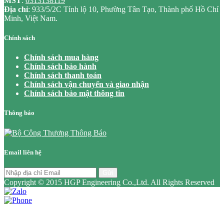
MST
:
0313138119
Địa chỉ
: 933/5/2C Tỉnh lộ 10, Phường Tân Tạo, Thành phố Hồ Chí
Minh, Việt Nam.
Chính sách
Chính sách mua hàng
Chính sách bảo hành
Chính sách thanh toán
Chính sách vận chuyển và giao nhận
Chính sách bảo mật thông tin
Thông báo
Email liên hệ
Gửi
Copyright © 2015 HGP Engineering Co.,Ltd. All Rights Reserved