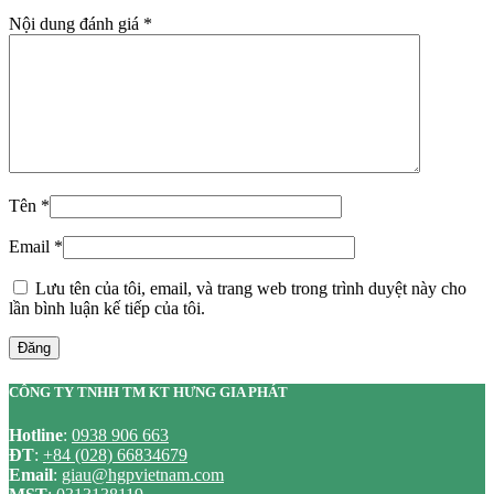
Nội dung đánh giá
*
Tên
*
Email
*
Lưu tên của tôi, email, và trang web trong trình duyệt này cho
lần bình luận kế tiếp của tôi.
Đăng
CÔNG TY TNHH TM KT HƯNG GIA PHÁT
Hotline
:
0938 906 663
ĐT
:
+84 (028) 66834679
Email
:
giau@hgpvietnam.com