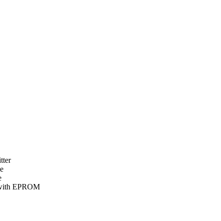
tter
le
e
t with EPROM