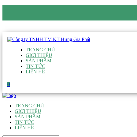
CÔNG TY TNHH TM KT HƯNG GIA PHÁT
Hotline
:
0938 906 663
Email
:
giau@hgpvietnam.com
TRANG CHỦ
GIỚI THIỆU
SẢN PHẨM
TIN TỨC
LIÊN HỆ
0
TRANG CHỦ
GIỚI THIỆU
SẢN PHẨM
TIN TỨC
LIÊN HỆ