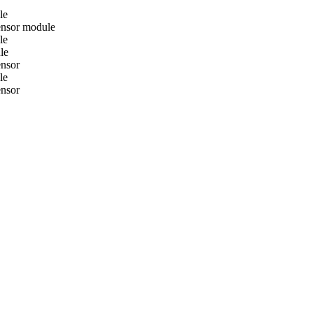
le
nsor module
le
le
nsor
le
nsor