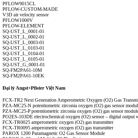
PFLOW9015CL
PFLOW-CUSTOM-MADE
V3D air velocity sensor
PFLOW1000V
PFLOW-ELEMENT
SQ-UST_L_0001-01
SQ-UST_L_0002-01
SQ-UST_L_0003-01
SQ-UST_L_0103-01
SQ-UST_L_0104-01
SQ-UST_L_0105-01
SQ-UST_G_0001-01
SQ-FM2PA61-10M
SQ-FM2PA61-10EK
Đại lý Angst+Pfister Việt Nam
FCX-TR2 Next Generation Amperometric Oxygen (O2) Gas Transmi
PZA-MC25-N potentiometric zirconia oxygen (O2) gas sensor modu
PZA-MC25-P potentiometric zirconia oxygen (O2) gas sensor modul
PO2ES-103DE electrochemical oxygen (O2) sensor – digital outpu
FCX-TR0025 amperometric oxygen (O2) gas transmitter
FCX-TR0095 amperometric oxygen (O2) gas transmitter
PAROX 1200 Paramagnetic O2 Gas Sensor Module