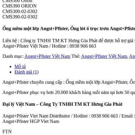
CMS300 Orion
CMS390 ORION
CMS300-02-0302
CMS390-02-0302
Ống mềm một lớp Angst+Pfister, Ống lót ổ trục trơn Angst+Pfiste
Liên hệ : Công ty TNHH TM KT Hưng Gia Phát để được hỗ trợ giá và
Angst+Pfister Việt Nam / Hotline : 0938 906 663
Danh mục:
Angst+Pfister Việt Nam
Thẻ:
Angst+Pfister Việt Nam
,
Ang
Mô tả
Đánh giá (1)
Angst+Pfister chuyên cung cấp : Ống mềm một lớp Angst+Pfister, Ống 
Angst+Pfister phục vụ hơn 20.000 khách hàng mỗi năm tại hơn 50 quốc 
Đại lý Việt Nam – Công Ty TNHH TM KT Hưng Gia Phát
Angst+Pfister Viet Nam Distributor / Hotline : 0938 906 663 / Emai
Angst+Pfister HGP Viet Nam
FTN