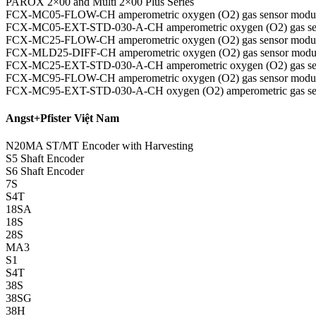
PAROX 2×00 and Multi 2×00 Plus Series
FCX-MC05-FLOW-CH amperometric oxygen (O2) gas sensor modu
FCX-MC05-EXT-STD-030-A-CH amperometric oxygen (O2) gas se
FCX-MC25-FLOW-CH amperometric oxygen (O2) gas sensor modu
FCX-MLD25-DIFF-CH amperometric oxygen (O2) gas sensor modu
FCX-MC25-EXT-STD-030-A-CH amperometric oxygen (O2) gas se
FCX-MC95-FLOW-CH amperometric oxygen (O2) gas sensor modu
FCX-MC95-EXT-STD-030-A-CH oxygen (O2) amperometric gas se
Angst+Pfister Việt Nam
N20MA ST/MT Encoder with Harvesting
S5 Shaft Encoder
S6 Shaft Encoder
7S
S4T
18SA
18S
28S
MA3
S1
S4T
38S
38SG
38H