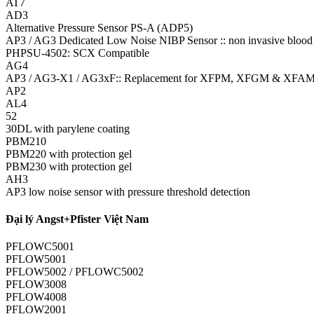
AT7
AD3
Alternative Pressure Sensor PS-A (ADP5)
AP3 / AG3 Dedicated Low Noise NIBP Sensor :: non invasive blood 
PHPSU-4502: SCX Compatible
AG4
AP3 / AG3-X1 / AG3xF:: Replacement for XFPM, XFGM & XFAM 
AP2
AL4
52
30DL with parylene coating
PBM210
PBM220 with protection gel
PBM230 with protection gel
AH3
AP3 low noise sensor with pressure threshold detection
Đại lý Angst+Pfister Việt Nam
PFLOWC5001
PFLOW5001
PFLOW5002 / PFLOWC5002
PFLOW3008
PFLOW4008
PFLOW2001