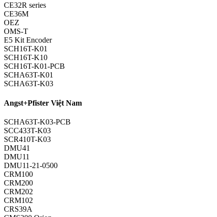
CE32R series
CE36M
OEZ
OMS-T
E5 Kit Encoder
SCH16T-K01
SCH16T-K10
SCH16T-K01-PCB
SCHA63T-K01
SCHA63T-K03
Angst+Pfister Việt Nam
SCHA63T-K03-PCB
SCC433T-K03
SCR410T-K03
DMU41
DMU11
DMU11-21-0500
CRM100
CRM200
CRM202
CRM102
CRS39A