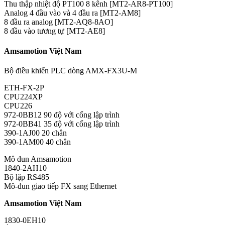
Thu thập nhiệt độ PT100 8 kênh [MT2-AR8-PT100]
Analog 4 đầu vào và 4 đầu ra [MT2-AM8]
8 đầu ra analog [MT2-AQ8-8AO]
8 đầu vào tương tự [MT2-AE8]
Amsamotion Việt Nam
Bộ điều khiển PLC dòng AMX-FX3U-M
ETH-FX-2P
CPU224XP
CPU226
972-0BB12 90 độ với cổng lập trình
972-0BB41 35 độ với cổng lập trình
390-1AJ00 20 chân
390-1AM00 40 chân
Mô đun Amsamotion
1840-2AH10
Bộ lặp RS485
Mô-đun giao tiếp FX sang Ethernet
Amsamotion Việt Nam
1830-0EH10