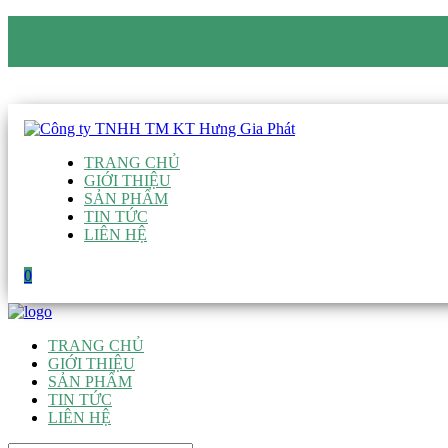
CÔNG TY TNHH TM KT HƯNG GIA PHÁT
Hotline
:
0938 906 663
Email
:
giau@hgpvietnam.com
TRANG CHỦ
GIỚI THIỆU
SẢN PHẨM
TIN TỨC
LIÊN HỆ
0
TRANG CHỦ
GIỚI THIỆU
SẢN PHẨM
TIN TỨC
LIÊN HỆ