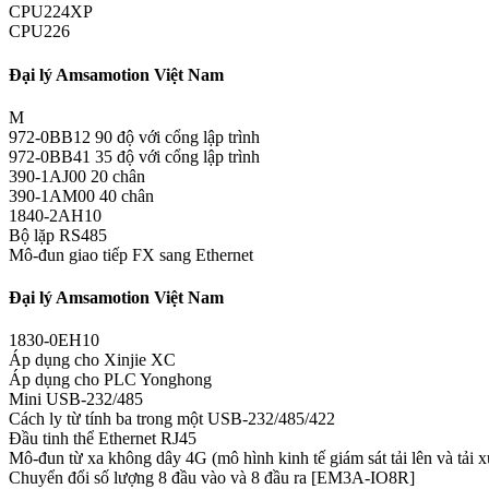
CPU224XP
CPU226
Đại lý Amsamotion Việt Nam
M
972-0BB12 90 độ với cổng lập trình
972-0BB41 35 độ với cổng lập trình
390-1AJ00 20 chân
390-1AM00 40 chân
1840-2AH10
Bộ lặp RS485
Mô-đun giao tiếp FX sang Ethernet
Đại lý Amsamotion Việt Nam
1830-0EH10
Áp dụng cho Xinjie XC
Áp dụng cho PLC Yonghong
Mini USB-232/485
Cách ly từ tính ba trong một USB-232/485/422
Đầu tinh thể Ethernet RJ45
Mô-đun từ xa không dây 4G (mô hình kinh tế giám sát tải lên và tải x
Chuyển đổi số lượng 8 đầu vào và 8 đầu ra [EM3A-IO8R]