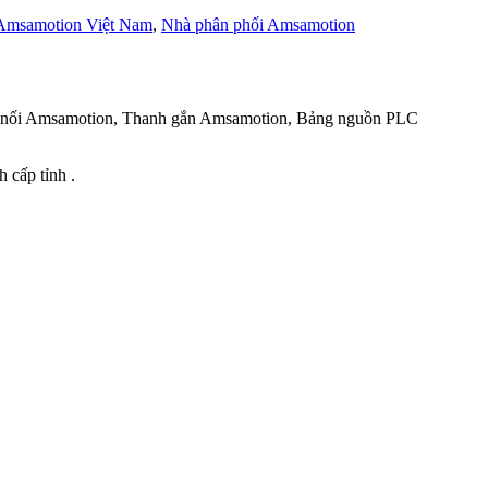
Amsamotion Việt Nam
,
Nhà phân phối Amsamotion
u nối Amsamotion, Thanh gắn Amsamotion, Bảng nguồn PLC
 cấp tỉnh .