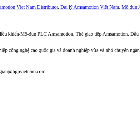
motion Viet Nam Distributor
,
Đại lý Amsamotion Việt Nam
,
Mô đun 
 điều khiển/Mô-đun PLC Amsamotion, Thẻ giao tiếp Amsamotion, Đầ
iệp công nghệ cao quốc gia và doanh nghiệp vừa và nhỏ chuyên ngành
 : giau@hgpvietnam.com