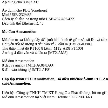
Áp dụng cho Xinjie XC
Áp dụng cho PLC Yonghong
Mini USB-232/485
Cách ly từ tính ba trong một USB-232/485/422
Đầu tinh thể Ethernet RJ45
Mô đun Amsamotion
Mô-đun từ xa không dây 4G (mô hình kinh tế giám sát tải lên và tải x
Chuyển đổi số lượng 8 đầu vào và 8 đầu ra [EM3A-IO8R]
Thu thập nhiệt độ PT100 8 kênh [MT2-AR8-PT100]
Analog 4 đầu vào và 4 đầu ra [MT2-AM8]
Mô đun Amsamotion
8 đầu ra analog [MT2-AQ8-8AO]
8 đầu vào tương tự [MT2-AE8]
Cáp lập trình PLC Amsamotion, Bộ điều khiển/Mô-đun PLC Am
cuối Amsamotion.
Liên hệ : Công ty TNHH TM KT Hưng Gia Phát để được hỗ trợ giá và
Mô đun Amsamotion tại Việt Nam. Hotline : 0938 906 663