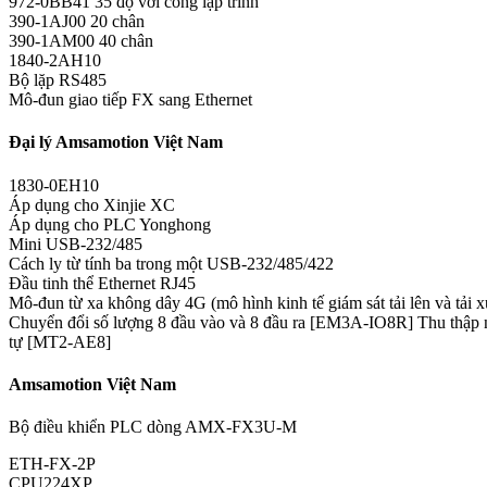
972-0BB41 35 độ với cổng lập trình
390-1AJ00 20 chân
390-1AM00 40 chân
1840-2AH10
Bộ lặp RS485
Mô-đun giao tiếp FX sang Ethernet
Đại lý Amsamotion Việt Nam
1830-0EH10
Áp dụng cho Xinjie XC
Áp dụng cho PLC Yonghong
Mini USB-232/485
Cách ly từ tính ba trong một USB-232/485/422
Đầu tinh thể Ethernet RJ45
Mô-đun từ xa không dây 4G (mô hình kinh tế giám sát tải lên và tải x
Chuyển đổi số lượng 8 đầu vào và 8 đầu ra [EM3A-IO8R] Thu thậ
tự [MT2-AE8]
Amsamotion Việt Nam
Bộ điều khiển PLC dòng AMX-FX3U-M
ETH-FX-2P
CPU224XP