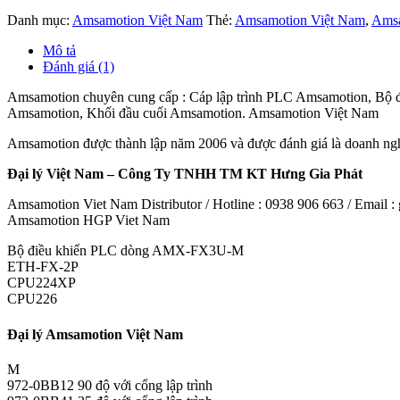
Danh mục:
Amsamotion Việt Nam
Thẻ:
Amsamotion Việt Nam
,
Amsa
Mô tả
Đánh giá (1)
Amsamotion chuyên cung cấp : Cáp lập trình PLC Amsamotion, Bộ
Amsamotion, Khối đầu cuối Amsamotion. Amsamotion Việt Nam
Amsamotion được thành lập năm 2006 và được đánh giá là doanh ngh
Đại lý Việt Nam – Công Ty TNHH TM KT Hưng Gia Phát
Amsamotion Viet Nam Distributor / Hotline : 0938 906 663 / Email
Amsamotion HGP Viet Nam
Bộ điều khiển PLC dòng AMX-FX3U-M
ETH-FX-2P
CPU224XP
CPU226
Đại lý Amsamotion Việt Nam
M
972-0BB12 90 độ với cổng lập trình