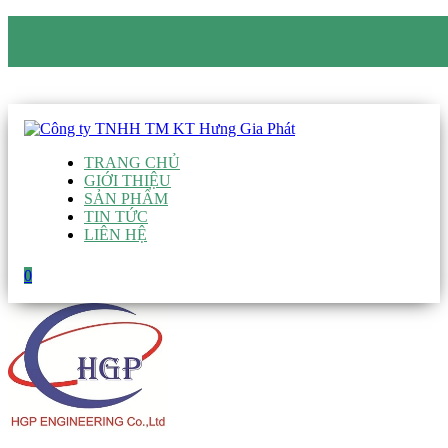
CÔNG TY TNHH TM KT HƯNG GIA PHÁT
Hotline
:
0938 906 663
Email
:
giau@hgpvietnam.com
TRANG CHỦ
GIỚI THIỆU
SẢN PHẨM
TIN TỨC
LIÊN HỆ
0