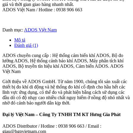
giá và thời gian giao hàng nhanh nhất.
ADOS Việt Nam / Hotline : 0938 906 663
Danh mục:
ADOS Việt Nam
Mô tả
Đánh giá (1)
ADOS chuyên cung cấp : Hệ thống cảm biến khí ADOS, Bộ đo
lường ADOS, Hệ thống cảnh báo khí ADOS, Máy phân tích khí
ADOS, Bộ truyền tín hiệu khí ADOS, Cảm biến ADOS. ADOS
Việt Nam
Giới thiệu về ADOS GmbH. Từ năm 1900, chúng tôi sản xuất các
thiết bị đo khí di động và hệ thống đo khí cố định cho hầu hết các
lĩnh vực ứng dụng, có thể đo và phát hiện bằng cách sử dụng các
đầu dò có độ nhạy cao nhiều chất nguy hiểm ở nồng độ nhỏ nhất và
nhờ đó cảnh báo người dân kịp thời.
Đại lý Việt Nam – Công Ty TNHH TM KT Hưng Gia Phát
ADOS Distributor / Hotline : 0938 906 663 / Email :
giau@hgpvietnam.com