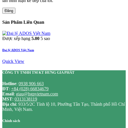
lần bình luận kế tiếp của tôi.
Đăng
Sản Phẩm Liên Quan
Được xếp hạng
5.00
5 sao
Đại lý ADOS Việt Nam
Quick View
CÔNG TY TNHH TM KT HƯNG GIA PHÁT
Hotline
:
0938 906 663
ĐT
:
+84 (028) 66834679
Email
:
giau@hgpvietnam.com
MST
:
0313138119
Địa chỉ
: 933/5/2C Tỉnh lộ 10, Phường Tân Tạo, Thành phố Hồ Chí
Minh, Việt Nam.
Chính sách