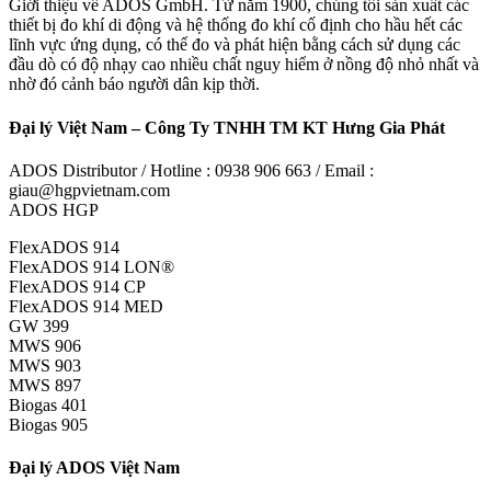
Giới thiệu về ADOS GmbH. Từ năm 1900, chúng tôi sản xuất các
thiết bị đo khí di động và hệ thống đo khí cố định cho hầu hết các
lĩnh vực ứng dụng, có thể đo và phát hiện bằng cách sử dụng các
đầu dò có độ nhạy cao nhiều chất nguy hiểm ở nồng độ nhỏ nhất và
nhờ đó cảnh báo người dân kịp thời.
Đại lý Việt Nam – Công Ty TNHH TM KT Hưng Gia Phát
ADOS Distributor / Hotline : 0938 906 663 / Email :
giau@hgpvietnam.com
ADOS HGP
FlexADOS 914
FlexADOS 914 LON®
FlexADOS 914 CP
FlexADOS 914 MED
GW 399
MWS 906
MWS 903
MWS 897
Biogas 401
Biogas 905
Đại lý ADOS Việt Nam