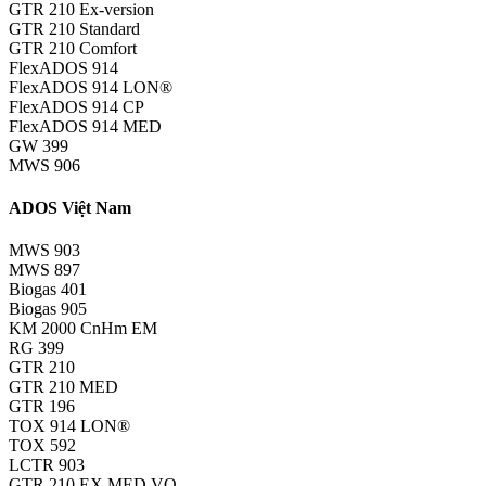
GTR 210 Ex-version
GTR 210 Standard
GTR 210 Comfort
FlexADOS 914
FlexADOS 914 LON®
FlexADOS 914 CP
FlexADOS 914 MED
GW 399
MWS 906
ADOS Việt Nam
MWS 903
MWS 897
Biogas 401
Biogas 905
KM 2000 CnHm EM
RG 399
GTR 210
GTR 210 MED
GTR 196
TOX 914 LON®
TOX 592
LCTR 903
GTR 210 EX MED VQ