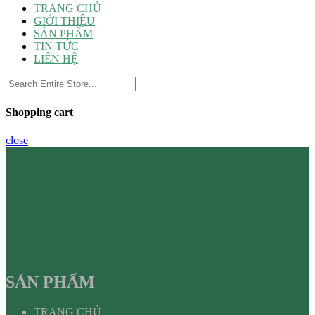
TRANG CHỦ
GIỚI THIỆU
SẢN PHẨM
TIN TỨC
LIÊN HỆ
Shopping cart
close
SẢN PHẨM
TRANG CHỦ