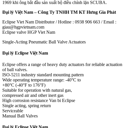
1969 khi ông bắt đầu sản xuất bộ điều chỉnh lặn SCUBA.
Đại lý Việt Nam – Công Ty TNHH TM KT Hưng Gia Phát
Eclipse Viet Nam Distributor / Hotline : 0938 906 663 / Email :
giau@hgpvietnam.com
Eclipse valve HGP Viet Nam
Single-Acting Pneumatic Ball Valve Actuators
Đại lý Eclipse Việt Nam
Eclipse offers a range of heavy duty actuators for reliable actuation
of ball valves.
ISO-5211 industry standard mounting pattern
Wide operating temperature range: -40°C to
+80°C (-40°F to 176°F)
Suitable for operation with natural gas,
compressed air and other inert gas
High corrosion resistance Van bi Eclipse
Single acting, spring return
Serviceable
Manual Ball Valves
Đại lý Eclipse Việt Nam