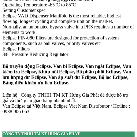
Operating Temperature -65°C to 85°C
Setting Customer spec
Eclipse VAD Dispenser Manifold is the most reliable, highest
flowing, longest cycling and complete unit on the market.
Normally, an automated bypass valve in a PRS requires a number of
elements to work.
Eclipse FIN-080 filters are designed for protection of system
components, such as ball valves, priority valves etc
Eclipse Filters
3/8″ Pressure Reducing Regulator
Bộ truyền động Eclipse, Van bi Eclipse, Van ngắt Eclipse, Van
kiểm tra Eclipse, Khớp nối Eclipse, Bộ phân phối Eclipse, Van
lưu lượng dư Eclipse, Van áp suất dư Eclipse, Bộ lọc Eclipse,
Bảng điều khiển ưu tiên Eclipse.
Liên hệ : Công ty TNHH TM KT Hưng Gia Phát để được hỗ trợ
giá và thời gian giao hàng nhanh nhất.
Van Eclipse tại Việt Nam. Eclipse Viet Nam Distributor / Hotline :
0938 906 663
CÔNG TY TNHH TM KT HƯNG GIA PHÁT