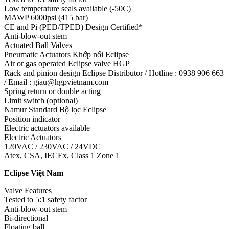
Low temperature seals available (-50C)
MAWP 6000psi (415 bar)
CE and Pi (PED/TPED) Design Certified*
Anti-blow-out stem
Actuated Ball Valves
Pneumatic Actuators Khớp nối Eclipse
Air or gas operated Eclipse valve HGP
Rack and pinion design Eclipse Distributor / Hotline : 0938 906 663
/ Email : giau@hgpvietnam.com
Spring return or double acting
Limit switch (optional)
Namur Standard Bộ lọc Eclipse
Position indicator
Electric actuators available
Electric Actuators
120VAC / 230VAC / 24VDC
Atex, CSA, IECEx, Class 1 Zone 1
Eclipse Việt Nam
Valve Features
Tested to 5:1 safety factor
Anti-blow-out stem
Bi-directional
Floating ball