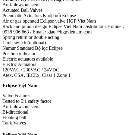
Anti-blow-out stem
Actuated Ball Valves
Pneumatic Actuators Khớp nối Eclipse
Air or gas operated Eclipse valve HGP Viet Nam
Rack and pinion design Eclipse Viet Nam Distributor / Hotline :
0938 906 663 / Email : giau@hgpvietnam.com
Spring return or double acting
Limit switch (optional)
Namur Standard Bộ lọc Eclipse
Position indicator
Electric actuators available
Electric Actuators
120VAC / 230VAC / 24VDC
Atex, CSA, IECEx, Class 1 Zone 1
Eclipse Việt Nam
Valve Features
Tested to 5:1 safety factor
Anti-blow-out stem
Bi-directional
Floating ball
Tank Valves
Eclipse Việt Nam