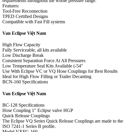
requirements throughout the whole pressure range.
Features:
Tool-Free Reconnection
TPED Certified Designs
Compatible with Fast Fill systems
Van Eclipse Việt Nam
High Flow Capacity
Fully Serviceable, all kits available
Low Discharge Break
Consistent Separation Force At All Pressures
Low Temperature Seal Kits Available (-54°
Use With Eclipse VC or VQ Hose Couplings for Best Results
Ideal for High Flow Filling or Trailer Decanting
BCN-160 Specifications
Van Eclipse Việt Nam
BC-128 Specifications
Hose Coupling 1″ Eclipse valve HGP
Quick Release Couplings
The Eclipse VQ Series Quick Release Couplings are made to the
ISO 7241-1 Series B profile.
Model VXFG-160