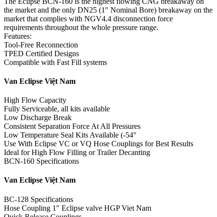
The Eclipse BCN-160 is the highest flowing CNG breakaway on
the market and the only DN25 (1″ Nominal Bore) breakaway on the
market that complies with NGV4.4 disconnection force
requirements throughout the whole pressure range.
Features:
Tool-Free Reconnection
TPED Certified Designs
Compatible with Fast Fill systems
Van Eclipse Việt Nam
High Flow Capacity
Fully Serviceable, all kits available
Low Discharge Break
Consistent Separation Force At All Pressures
Low Temperature Seal Kits Available (-54°
Use With Eclipse VC or VQ Hose Couplings for Best Results
Ideal for High Flow Filling or Trailer Decanting
BCN-160 Specifications
Van Eclipse Việt Nam
BC-128 Specifications
Hose Coupling 1″ Eclipse valve HGP Viet Nam
Quick Release Couplings