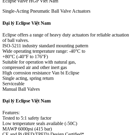
Eclipse valve HGP Viet Nam
Single-Acting Pneumatic Ball Valve Actuators
Đại lý Eclipse Việt Nam
Eclipse offers a range of heavy duty actuators for reliable actuation
of ball valves.
ISO-5211 industry standard mounting pattern
Wide operating temperature range: -40°C to
+80°C (-40°F to 176°F)
Suitable for operation with natural gas,
compressed air and other inert gas
High corrosion resistance Van bi Eclipse
Single acting, spring return
Serviceable
Manual Ball Valves
Đại lý Eclipse Việt Nam
Features:
Tested to 5:1 safety factor
Low temperature seals available (-50C)
MAWP 6000psi (415 bar)
CE and Pi (PED/TPED) Design Certified*