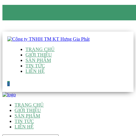
CÔNG TY TNHH TM KT HƯNG GIA PHÁT
Hotline
:
0938 906 663
Email
:
giau@hgpvietnam.com
TRANG CHỦ
GIỚI THIỆU
SẢN PHẨM
TIN TỨC
LIÊN HỆ
0
TRANG CHỦ
GIỚI THIỆU
SẢN PHẨM
TIN TỨC
LIÊN HỆ