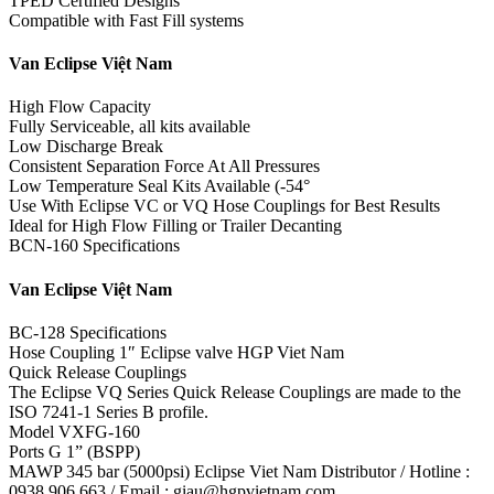
TPED Certified Designs
Compatible with Fast Fill systems
Van Eclipse Việt Nam
High Flow Capacity
Fully Serviceable, all kits available
Low Discharge Break
Consistent Separation Force At All Pressures
Low Temperature Seal Kits Available (-54°
Use With Eclipse VC or VQ Hose Couplings for Best Results
Ideal for High Flow Filling or Trailer Decanting
BCN-160 Specifications
Van Eclipse Việt Nam
BC-128 Specifications
Hose Coupling 1″ Eclipse valve HGP Viet Nam
Quick Release Couplings
The Eclipse VQ Series Quick Release Couplings are made to the
ISO 7241-1 Series B profile.
Model VXFG-160
Ports G 1” (BSPP)
MAWP 345 bar (5000psi) Eclipse Viet Nam Distributor / Hotline :
0938 906 663 / Email : giau@hgpvietnam.com