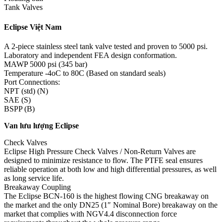
Tank Valves
Eclipse Việt Nam
A 2-piece stainless steel tank valve tested and proven to 5000 psi.
Laboratory and independent FEA design conformation.
MAWP 5000 psi (345 bar)
Temperature -4oC to 80C (Based on standard seals)
Port Connections:
NPT (std) (N)
SAE (S)
BSPP (B)
Van lưu lượng Eclipse
Check Valves
Eclipse High Pressure Check Valves / Non-Return Valves are
designed to minimize resistance to flow. The PTFE seal ensures
reliable operation at both low and high differential pressures, as well
as long service life.
Breakaway Coupling
The Eclipse BCN-160 is the highest flowing CNG breakaway on
the market and the only DN25 (1″ Nominal Bore) breakaway on the
market that complies with NGV4.4 disconnection force