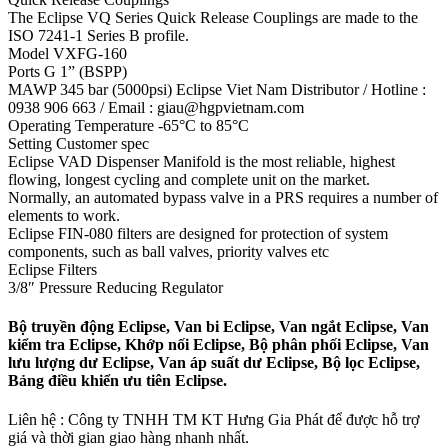
The Eclipse VQ Series Quick Release Couplings are made to the
ISO 7241-1 Series B profile.
Model VXFG-160
Ports G 1” (BSPP)
MAWP 345 bar (5000psi) Eclipse Viet Nam Distributor / Hotline :
0938 906 663 / Email : giau@hgpvietnam.com
Operating Temperature -65°C to 85°C
Setting Customer spec
Eclipse VAD Dispenser Manifold is the most reliable, highest
flowing, longest cycling and complete unit on the market.
Normally, an automated bypass valve in a PRS requires a number of
elements to work.
Eclipse FIN-080 filters are designed for protection of system
components, such as ball valves, priority valves etc
Eclipse Filters
3/8″ Pressure Reducing Regulator
Bộ truyền động Eclipse, Van bi Eclipse, Van ngắt Eclipse, Van
kiểm tra Eclipse, Khớp nối Eclipse, Bộ phân phối Eclipse, Van
lưu lượng dư Eclipse, Van áp suất dư Eclipse, Bộ lọc Eclipse,
Bảng điều khiển ưu tiên Eclipse.
Liên hệ : Công ty TNHH TM KT Hưng Gia Phát để được hỗ trợ
giá và thời gian giao hàng nhanh nhất.