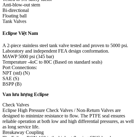
Anti-blow-out stem
Bi-directional
Floating ball
Tank Valves
Eclipse Việt Nam
A 2-piece stainless steel tank valve tested and proven to 5000 psi.
Laboratory and independent FEA design conformation.
MAWP 5000 psi (345 bar)
Temperature -4oC to 80C (Based on standard seals)
Port Connections:
NPT (std) (N)
SAE (S)
BSPP (B)
Van lưu lượng Eclipse
Check Valves
Eclipse High Pressure Check Valves / Non-Return Valves are
designed to minimize resistance to flow. The PTFE seal ensures
reliable operation at both low and high differential pressures, as well
as long service life.
Breakaway Coupling