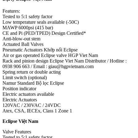
Features:
Tested to 5:1 safety factor
Low temperature seals available (-50C)
MAWP 6000psi (415 bar)
CE and Pi (PED/TPED) Design Certified*
Anti-blow-out stem
Actuated Ball Valves
Pneumatic Actuators Khớp nối Eclipse
Air or gas operated Eclipse valve HGP Viet Nam
Rack and pinion design Eclipse Viet Nam Distributor / Hotline :
0938 906 663 / Email : giau@hgpvietnam.com
Spring return or double acting
Limit switch (optional)
Namur Standard Bộ lọc Eclipse
Position indicator
Electric actuators available
Electric Actuators
120VAC / 230VAC / 24VDC
Atex, CSA, IECEx, Class 1 Zone 1
Eclipse Việt Nam
Valve Features
Tested to 5:1 safety factor