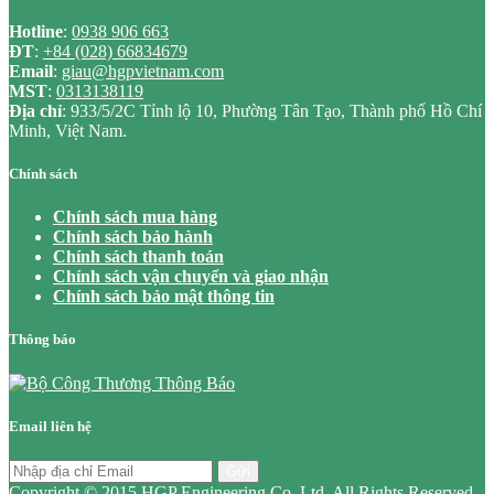
Hotline
:
0938 906 663
ĐT
:
+84 (028) 66834679
Email
:
giau@hgpvietnam.com
MST
:
0313138119
Địa chỉ
: 933/5/2C Tỉnh lộ 10, Phường Tân Tạo, Thành phố Hồ Chí
Minh, Việt Nam.
Chính sách
Chính sách mua hàng
Chính sách bảo hành
Chính sách thanh toán
Chính sách vận chuyển và giao nhận
Chính sách bảo mật thông tin
Thông báo
Email liên hệ
Gửi
Copyright © 2015 HGP Engineering Co.,Ltd. All Rights Reserved