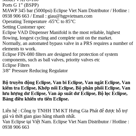
Ports G 1” (BSPP)
MAWP 345 bar (5000psi) Eclipse Viet Nam Distributor / Hotline :
0938 906 663 / Email : giau@hgpvietnam.com
Operating Temperature -65°C to 85°C
Setting Customer spec
Eclipse VAD Dispenser Manifold is the most reliable, highest
flowing, longest cycling and complete unit on the market.
Normally, an automated bypass valve in a PRS requires a number of
elements to work.
Eclipse FIN-080 filters are designed for protection of system
components, such as ball valves, priority valves etc
Eclipse Filters
3/8″ Pressure Reducing Regulator
Bộ truyền động Eclipse, Van bi Eclipse, Van ngắt Eclipse, Van
kiểm tra Eclipse, Khớp nối Eclipse, Bộ phân phối Eclipse, Van
lưu lượng dư Eclipse, Van áp suất dư Eclipse, Bộ lọc Eclipse,
Bảng điều khiển ưu tiên Eclipse.
Liên hệ : Công ty TNHH TM KT Hưng Gia Phát để được hỗ trợ
giá và thời gian giao hàng nhanh nhất.
Van Eclipse tại Việt Nam. Eclipse Viet Nam Distributor / Hotline :
0938 906 663