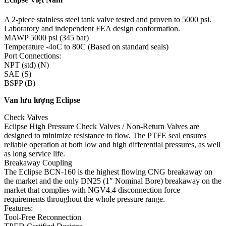
A 2-piece stainless steel tank valve tested and proven to 5000 psi.
Laboratory and independent FEA design conformation.
MAWP 5000 psi (345 bar)
Temperature -4oC to 80C (Based on standard seals)
Port Connections:
NPT (std) (N)
SAE (S)
BSPP (B)
Van lưu lượng Eclipse
Check Valves
Eclipse High Pressure Check Valves / Non-Return Valves are
designed to minimize resistance to flow. The PTFE seal ensures
reliable operation at both low and high differential pressures, as well
as long service life.
Breakaway Coupling
The Eclipse BCN-160 is the highest flowing CNG breakaway on
the market and the only DN25 (1″ Nominal Bore) breakaway on the
market that complies with NGV4.4 disconnection force
requirements throughout the whole pressure range.
Features:
Tool-Free Reconnection