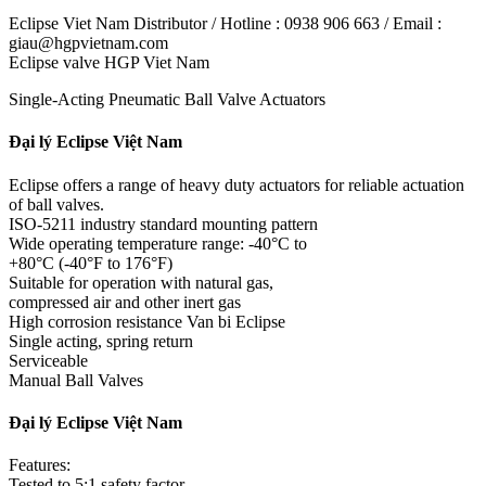
Eclipse Viet Nam Distributor / Hotline : 0938 906 663 / Email :
giau@hgpvietnam.com
Eclipse valve HGP Viet Nam
Single-Acting Pneumatic Ball Valve Actuators
Đại lý Eclipse Việt Nam
Eclipse offers a range of heavy duty actuators for reliable actuation
of ball valves.
ISO-5211 industry standard mounting pattern
Wide operating temperature range: -40°C to
+80°C (-40°F to 176°F)
Suitable for operation with natural gas,
compressed air and other inert gas
High corrosion resistance Van bi Eclipse
Single acting, spring return
Serviceable
Manual Ball Valves
Đại lý Eclipse Việt Nam
Features:
Tested to 5:1 safety factor