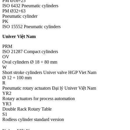
PM Ø16÷25
ISO 6432 Pneumatic cylinders
PM Ø32÷63
Pneumatic cylinder
PK
ISO 15552 Pneumatic cylinders
Univer Việt Nam
PRM
ISO 21287 Compact cylinders
OV
Oval cylinders Ø 18 ÷ 80 mm
W
Short stroke cylinders Univer valve HGP Viet Nam
Ø 12 ÷ 100 mm
R
Pneumatic rotary actuators Đại lý Univer Việt Nam
YR2
Rotary actuators for process automation
YR3
Double Rack Rotary Table
S1
Rodless cylinder standard version