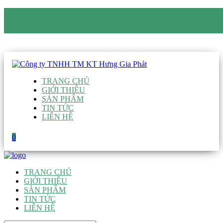
CÔNG TY TNHH TM KT HƯNG GIA PHÁT
Hotline
:
0938 906 663
Email
:
giau@hgpvietnam.com
TRANG CHỦ
GIỚI THIỆU
SẢN PHẨM
TIN TỨC
LIÊN HỆ
0
TRANG CHỦ
GIỚI THIỆU
SẢN PHẨM
TIN TỨC
LIÊN HỆ