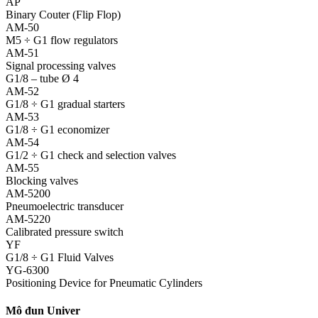
AP
Binary Couter (Flip Flop)
AM-50
M5 ÷ G1 flow regulators
AM-51
Signal processing valves
G1/8 – tube Ø 4
AM-52
G1/8 ÷ G1 gradual starters
AM-53
G1/8 ÷ G1 economizer
AM-54
G1/2 ÷ G1 check and selection valves
AM-55
Blocking valves
AM-5200
Pneumoelectric transducer
AM-5220
Calibrated pressure switch
YF
G1/8 ÷ G1 Fluid Valves
YG-6300
Positioning Device for Pneumatic Cylinders
Mô đun Univer