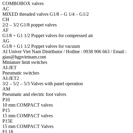
COMBOBOX valves
AC
MIXED threaded valves G1/8 – G 1/4 – G1/2
CH
2/2 – 3/2 G1/8 poppet valves
AF
G1/8 ÷ G1 1/2 Poppet valves for compressed air
AG
G1/8 ÷ G1 1/2 Poppet valves for vacuum
AI Univer Viet Nam Distributor / Hotline : 0938 906 663 / Email :
giau@hgpvietnam.com
Miniature limit switches
AI-JET
Pneumatic switches
AI-JET2
3/2 – 5/2 – 5/3 Valves with panel operation
AM
Pneumatic and electric foot valves
P10
10 mm COMPACT valves
P15
15 mm COMPACT valves
P15E
15 mm COMPACT Valves
EL18