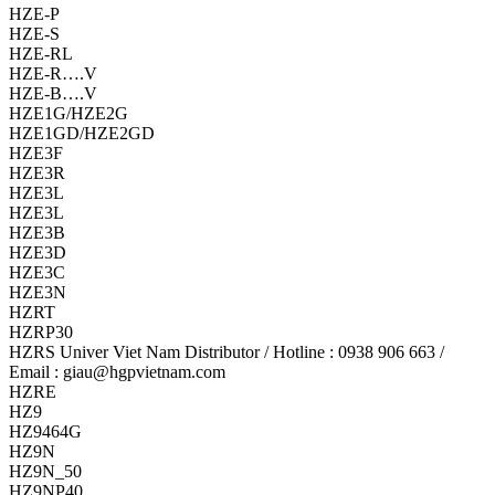
HZE-P
HZE-S
HZE-RL
HZE-R….V
HZE-B….V
HZE1G/HZE2G
HZE1GD/HZE2GD
HZE3F
HZE3R
HZE3L
HZE3L
HZE3B
HZE3D
HZE3C
HZE3N
HZRT
HZRP30
HZRS Univer Viet Nam Distributor / Hotline : 0938 906 663 /
Email : giau@hgpvietnam.com
HZRE
HZ9
HZ9464G
HZ9N
HZ9N_50
HZ9NP40