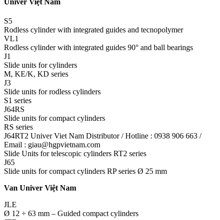
Univer Việt Nam
S5
Rodless cylinder with integrated guides and tecnopolymer
VL1
Rodless cylinder with integrated guides 90° and ball bearings
J1
Slide units for cylinders
M, KE/K, KD series
J3
Slide units for rodless cylinders
S1 series
J64RS
Slide units for compact cylinders
RS series
J64RT2 Univer Viet Nam Distributor / Hotline : 0938 906 663 /
Email : giau@hgpvietnam.com
Slide Units for telescopic cylinders RT2 series
J65
Slide units for compact cylinders RP series Ø 25 mm
Van Univer Việt Nam
JLE
Ø 12 ÷ 63 mm – Guided compact cylinders