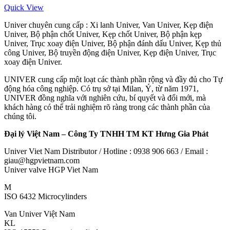
Quick View
Univer chuyên cung cấp : Xi lanh Univer, Van Univer, Kẹp điện
Univer, Bộ phận chốt Univer, Kẹp chốt Univer, Bộ phận kẹp
Univer, Trục xoay điện Univer, Bộ phận đánh dấu Univer, Kẹp thủ
công Univer, Bộ truyền động điện Univer, Kẹp điện Univer, Trục
xoay điện Univer.
UNIVER cung cấp một loạt các thành phần rộng và đầy đủ cho Tự
động hóa công nghiệp. Có trụ sở tại Milan, Ý, từ năm 1971,
UNIVER đồng nghĩa với nghiên cứu, bí quyết và đổi mới, mà
khách hàng có thể trải nghiệm rõ ràng trong các thành phần của
chúng tôi.
Đại lý Việt Nam – Công Ty TNHH TM KT Hưng Gia Phát
Univer Viet Nam Distributor / Hotline : 0938 906 663 / Email :
giau@hgpvietnam.com
Univer valve HGP Viet Nam
M
ISO 6432 Microcylinders
Van Univer Việt Nam
KL