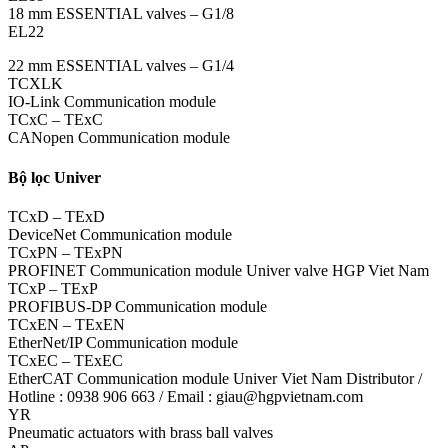
18 mm ESSENTIAL valves – G1/8
EL22
22 mm ESSENTIAL valves – G1/4
TCXLK
IO-Link Communication module
TCxC – TExC
CANopen Communication module
Bộ lọc Univer
TCxD – TExD
DeviceNet Communication module
TCxPN – TExPN
PROFINET Communication module Univer valve HGP Viet Nam
TCxP – TExP
PROFIBUS-DP Communication module
TCxEN – TExEN
EtherNet/IP Communication module
TCxEC – TExEC
EtherCAT Communication module Univer Viet Nam Distributor /
Hotline : 0938 906 663 / Email : giau@hgpvietnam.com
YR
Pneumatic actuators with brass ball valves