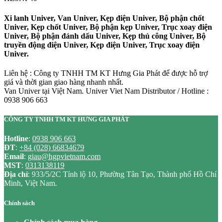
Xi lanh Univer, Van Univer, Kẹp điện Univer, Bộ phận chốt
Univer, Kẹp chốt Univer, Bộ phận kẹp Univer, Trục xoay điện
Univer, Bộ phận đánh dấu Univer, Kẹp thủ công Univer, Bộ
truyền động điện Univer, Kẹp điện Univer, Trục xoay điện
Univer.
Liên hệ : Công ty TNHH TM KT Hưng Gia Phát để được hỗ trợ
giá và thời gian giao hàng nhanh nhất.
Van Univer tại Việt Nam. Univer Viet Nam Distributor / Hotline :
0938 906 663
CÔNG TY TNHH TM KT HƯNG GIA PHÁT
Hotline
:
0938 906 663
ĐT
:
+84 (028) 66834679
Email
:
giau@hgpvietnam.com
MST
:
0313138119
Địa chỉ
: 933/5/2C Tỉnh lộ 10, Phường Tân Tạo, Thành phố Hồ Chí
Minh, Việt Nam.
Chính sách