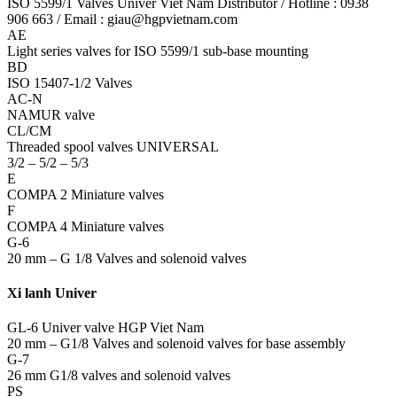
ISO 5599/1 Valves Univer Viet Nam Distributor / Hotline : 0938
906 663 / Email : giau@hgpvietnam.com
AE
Light series valves for ISO 5599/1 sub-base mounting
BD
ISO 15407-1/2 Valves
AC-N
NAMUR valve
CL/CM
Threaded spool valves UNIVERSAL
3/2 – 5/2 – 5/3
E
COMPA 2 Miniature valves
F
COMPA 4 Miniature valves
G-6
20 mm – G 1/8 Valves and solenoid valves
Xi lanh Univer
GL-6 Univer valve HGP Viet Nam
20 mm – G1/8 Valves and solenoid valves for base assembly
G-7
26 mm G1/8 valves and solenoid valves
PS