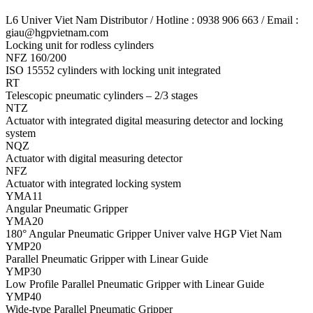
L6 Univer Viet Nam Distributor / Hotline : 0938 906 663 / Email :
giau@hgpvietnam.com
Locking unit for rodless cylinders
NFZ 160/200
ISO 15552 cylinders with locking unit integrated
RT
Telescopic pneumatic cylinders – 2/3 stages
NTZ
Actuator with integrated digital measuring detector and locking
system
NQZ
Actuator with digital measuring detector
NFZ
Actuator with integrated locking system
YMA11
Angular Pneumatic Gripper
YMA20
180° Angular Pneumatic Gripper Univer valve HGP Viet Nam
YMP20
Parallel Pneumatic Gripper with Linear Guide
YMP30
Low Profile Parallel Pneumatic Gripper with Linear Guide
YMP40
Wide-type Parallel Pneumatic Gripper