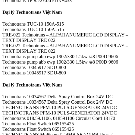
Technotrans TF 85/270-6165X+433
Đại lý Technotrans Việt Nam
Technotrans TUC-10 150A-515
Technotrans TUC-10 150A-515
TRE-022 Technotrans – ALPAHANUMERIC LCD DISPLAY –
TEXT DISPLAY TRE 022
TRE-022 Technotrans – ALPAHANUMERIC LCD DISPLAY –
TEXT DISPLAY TRE 022
Technotrans pump abb ewp 1902/330 1.5kw /#8 P00D 9606
Technotrans pump abb ewp 1902/330 1.5kw /#8 P00D 9606
Technotrans 10045917 SDU-800
Technotrans 10045917 SDU-800
Đại lý Technotrans Việt Nam
Technotrans 10034567 Delta Spray Control Box 24V DC
Technotrans 10034567 Delta Spray Control Box 24V DC
TECHNOTRANS PFM-10 PULS-GENERATOR 24VDC
TECHNOTRANS PFM-10 PULS-GENERATOR 24VDC
Technotrans 018.59.1106, 018591106 Circular Cord 18170
Technotrans Float Switch 065155425
Technotrans Float Switch 065155425
TECHNOTRANS Multicom-IT-4MB SRAM BB-Proz. /