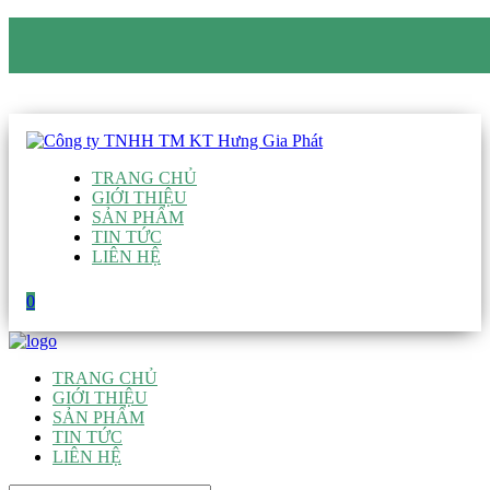
CÔNG TY TNHH TM KT HƯNG GIA PHÁT
Hotline
:
0938 906 663
Email
:
giau@hgpvietnam.com
TRANG CHỦ
GIỚI THIỆU
SẢN PHẨM
TIN TỨC
LIÊN HỆ
0
TRANG CHỦ
GIỚI THIỆU
SẢN PHẨM
TIN TỨC
LIÊN HỆ