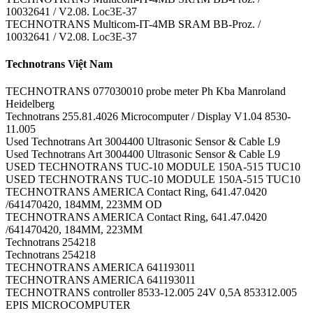
10032641 / V2.08. Loc3E-37
TECHNOTRANS Multicom-IT-4MB SRAM BB-Proz. /
10032641 / V2.08. Loc3E-37
Technotrans Việt Nam
TECHNOTRANS 077030010 probe meter Ph Kba Manroland
Heidelberg
Technotrans 255.81.4026 Microcomputer / Display V1.04 8530-
11.005
Used Technotrans Art 3004400 Ultrasonic Sensor & Cable L9
Used Technotrans Art 3004400 Ultrasonic Sensor & Cable L9
USED TECHNOTRANS TUC-10 MODULE 150A-515 TUC10
USED TECHNOTRANS TUC-10 MODULE 150A-515 TUC10
TECHNOTRANS AMERICA Contact Ring, 641.47.0420
/641470420, 184MM, 223MM OD
TECHNOTRANS AMERICA Contact Ring, 641.47.0420
/641470420, 184MM, 223MM
Technotrans 254218
Technotrans 254218
TECHNOTRANS AMERICA 641193011
TECHNOTRANS AMERICA 641193011
TECHNOTRANS controller 8533-12.005 24V 0,5A 853312.005
EPIS MICROCOMPUTER