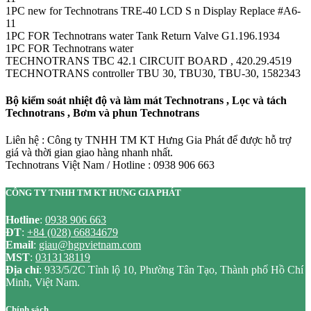
1PC new for Technotrans TRE-40 LCD S n Display Replace #A6-
11
1PC FOR Technotrans water Tank Return Valve G1.196.1934
1PC FOR Technotrans water
TECHNOTRANS TBC 42.1 CIRCUIT BOARD , 420.29.4519
TECHNOTRANS controller TBU 30, TBU30, TBU-30, 1582343
Bộ kiểm soát nhiệt độ và làm mát Technotrans , Lọc và tách
Technotrans , Bơm và phun Technotrans
Liên hệ : Công ty TNHH TM KT Hưng Gia Phát để được hỗ trợ
giá và thời gian giao hàng nhanh nhất.
Technotrans Việt Nam / Hotline : 0938 906 663
CÔNG TY TNHH TM KT HƯNG GIA PHÁT
Hotline
:
0938 906 663
ĐT
:
+84 (028) 66834679
Email
:
giau@hgpvietnam.com
MST
:
0313138119
Địa chỉ
: 933/5/2C Tỉnh lộ 10, Phường Tân Tạo, Thành phố Hồ Chí
Minh, Việt Nam.
Chính sách