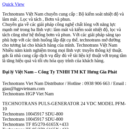
Quick View
Technotrans Việt Nam chuyên cung cấp : Bộ kiểm soát nhiệt độ và
làm mát , Lọc và tách , Bơm và phun.
Chuyên gia về các giải pháp công nghệ chất lỏng với năng lực
mạnh mẽ trong ba lĩnh vực: làm mát và kiểm soát nhiệt độ, lọc và
tách cũng như hệ thống bơm và phun. Với các giải pháp sáng tạo
phù hợp với các tình huống lắp đặt cụ thể, technotrans mở đường
cho tương lai cho khách hàng của mình. Technotrans Việt Nam
Nhiều năm kinh nghiệm trong mọi lĩnh vực truyền thông kỹ thuật.
gds là nhà cung cấp dịch vụ đầy đủ về tài liệu kỹ thuật với trọng tâm
là tăng hiệu quả và tối ưu hóa quy trình của khách hàng.
Đại lý Việt Nam – Công Ty TNHH TM KT Hưng Gia Phát
Technotrans Viet Nam Distributor / Hotline : 0938 906 663 / Email :
giau@hgpvietnam.com
Technotrans HGP Viet Nam
TECHNOTRANS PULS-GENERATOR 24 VDC MODEL PFM-
10
Technotrans 10045917 SDU-800
Technotrans 10045917 SDU-800
Technotrans TF 85/270-6165X+433