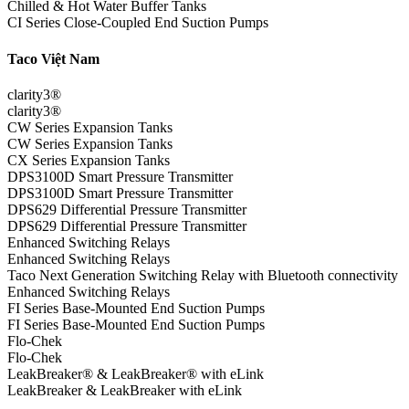
Chilled & Hot Water Buffer Tanks
CI Series Close-Coupled End Suction Pumps
Taco Việt Nam
clarity3®
clarity3®
CW Series Expansion Tanks
CW Series Expansion Tanks
CX Series Expansion Tanks
DPS3100D Smart Pressure Transmitter
DPS3100D Smart Pressure Transmitter
DPS629 Differential Pressure Transmitter
DPS629 Differential Pressure Transmitter
Enhanced Switching Relays
Enhanced Switching Relays
Taco Next Generation Switching Relay with Bluetooth connectivity
Enhanced Switching Relays
FI Series Base-Mounted End Suction Pumps
FI Series Base-Mounted End Suction Pumps
Flo-Chek
Flo-Chek
LeakBreaker® & LeakBreaker® with eLink
LeakBreaker & LeakBreaker with eLink