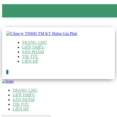
CÔNG TY TNHH TM KT HƯNG GIA PHÁT
Hotline
:
0938 906 663
Email
:
giau@hgpvietnam.com
TRANG CHỦ
GIỚI THIỆU
SẢN PHẨM
TIN TỨC
LIÊN HỆ
0
TRANG CHỦ
GIỚI THIỆU
SẢN PHẨM
TIN TỨC
LIÊN HỆ