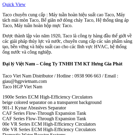
Quick View
Taco chuyên cung cấp : Máy tuần hoàn hiệu suất cao Taco, Máy
tách mài mòn Taco, Bể giãn nở dòng chảy Taco, Hệ thống tăng áp
Taco, Máy tuần hoàn hộp mực Taco.
Được thành lập vào năm 1920, Taco là công ty hàng đầu thế giới về
các giải pháp thủy lực và nước, chuyên cung cấp các sản phẩm sáng
tạo, bền vững và hiệu suất cao cho các lĩnh vực HVAC, hệ thống
ống nước và công nghiệp.
Đại lý Việt Nam – Công Ty TNHH TM KT Hưng Gia Phát
Taco Viet Nam Distributor / Hotline : 0938 906 663 / Email :
giau@hgpvietnam.com
Taco HGP Viet Nam
1900e Series ECM High-Efficiency Circulators
beige colored separator on a transparent background
901-1 Kynar Abrasives Separator
CAF Series Flow-Through Expansion Tank
CAF Series Flow-Through Expansion Tank
00e VR Series ECM High-Efficiency Circulators
00e VR Series ECM High-Efficiency Circulators
Domestic Water Booster Systems