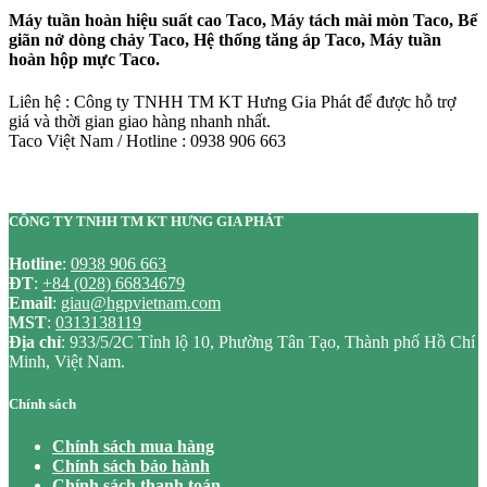
Máy tuần hoàn hiệu suất cao Taco, Máy tách mài mòn Taco, Bể
giãn nở dòng chảy Taco, Hệ thống tăng áp Taco, Máy tuần
hoàn hộp mực Taco.
Liên hệ : Công ty TNHH TM KT Hưng Gia Phát để được hỗ trợ
giá và thời gian giao hàng nhanh nhất.
Taco Việt Nam / Hotline : 0938 906 663
CÔNG TY TNHH TM KT HƯNG GIA PHÁT
Hotline
:
0938 906 663
ĐT
:
+84 (028) 66834679
Email
:
giau@hgpvietnam.com
MST
:
0313138119
Địa chỉ
: 933/5/2C Tỉnh lộ 10, Phường Tân Tạo, Thành phố Hồ Chí
Minh, Việt Nam.
Chính sách
Chính sách mua hàng
Chính sách bảo hành
Chính sách thanh toán