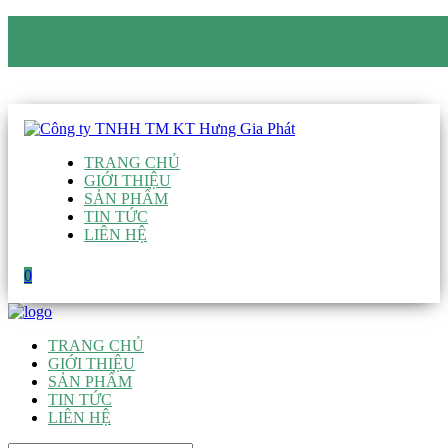
CÔNG TY TNHH TM KT HƯNG GIA PHÁT
Hotline
:
0938 906 663
Email
:
giau@hgpvietnam.com
TRANG CHỦ
GIỚI THIỆU
SẢN PHẨM
TIN TỨC
LIÊN HỆ
0
TRANG CHỦ
GIỚI THIỆU
SẢN PHẨM
TIN TỨC
LIÊN HỆ