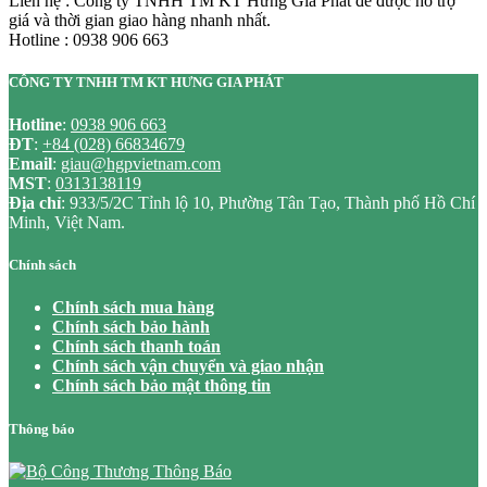
Liên hệ : Công ty TNHH TM KT Hưng Gia Phát để được hỗ trợ
giá và thời gian giao hàng nhanh nhất.
Hotline : 0938 906 663
CÔNG TY TNHH TM KT HƯNG GIA PHÁT
Hotline
:
0938 906 663
ĐT
:
+84 (028) 66834679
Email
:
giau@hgpvietnam.com
MST
:
0313138119
Địa chỉ
: 933/5/2C Tỉnh lộ 10, Phường Tân Tạo, Thành phố Hồ Chí
Minh, Việt Nam.
Chính sách
Chính sách mua hàng
Chính sách bảo hành
Chính sách thanh toán
Chính sách vận chuyển và giao nhận
Chính sách bảo mật thông tin
Thông báo