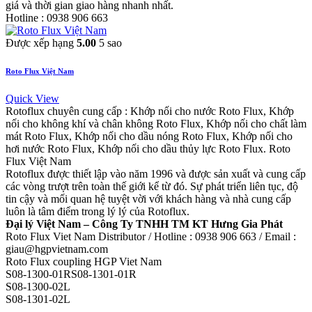
giá và thời gian giao hàng nhanh nhất.
Hotline : 0938 906 663
Được xếp hạng
5.00
5 sao
Roto Flux Việt Nam
Quick View
Rotoflux chuyên cung cấp : Khớp nối cho nước Roto Flux, Khớp
nối cho không khí và chân không Roto Flux, Khớp nối cho chất làm
mát Roto Flux, Khớp nối cho dầu nóng Roto Flux, Khớp nối cho
hơi nước Roto Flux, Khớp nối cho dầu thủy lực Roto Flux. Roto
Flux Việt Nam
Rotoflux được thiết lập vào năm 1996 và được sản xuất và cung cấp
các vòng trượt trên toàn thế giới kể từ đó. Sự phát triển liên tục, độ
tin cậy và mối quan hệ tuyệt vời với khách hàng và nhà cung cấp
luôn là tâm điểm trong lý lý của Rotoflux.
Đại lý Việt Nam – Công Ty TNHH TM KT Hưng Gia Phát
Roto Flux Viet Nam Distributor / Hotline : 0938 906 663 / Email :
giau@hgpvietnam.com
Roto Flux coupling HGP Viet Nam
S08-1300-01RS08-1301-01R
S08-1300-02L
S08-1301-02L