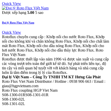
Quick View
Được xếp hạng
5.00
5 sao
Đại lý Roto Flux Việt Nam
Quick View
Rotoflux chuyên cung cấp : Khớp nối cho nước Roto Flux, Khớp
nối cho không khí và chân không Roto Flux, Khớp nối cho chất làm
mát Roto Flux, Khớp nối cho dầu nóng Roto Flux, Khớp nối cho
hơi nước Roto Flux, Khớp nối cho dầu thủy lực Roto Flux. Roto
Flux Việt Nam
Rotoflux được thiết lập vào năm 1996 và được sản xuất và cung cấp
các vòng trượt trên toàn thế giới kể từ đó. Sự phát triển liên tục, độ
tin cậy và mối quan hệ tuyệt vời với khách hàng và nhà cung cấp
luôn là tâm điểm trong lý lý của Rotoflux.
Đại lý Việt Nam – Công Ty TNHH TM KT Hưng Gia Phát
Roto Flux Viet Nam Distributor / Hotline : 0938 906 663 / Email :
giau@hgpvietnam.com
Roto Flux coupling HGP Viet Nam
S08-1300-01RS08-1301-01R
S08-1300-02L
S08-1301-02L