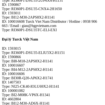
Type: RI360P1-DSU35-2UP6X4-H1151
ID: 1590867
Type: RI360P1-DSU35-CNX4-2H1650
ID: 1593011
Type: BI12-M30-2APS8X2-H1141
ID: 100016608 Turck Viet Nam Distributor / Hotline : 0938 906
663 / Email : giau@hgpvietnam.com
Type: RI360P1-DSU35TC-ELI-EXI
Đại lý Turck Việt Nam
ID: 1593015
Type: RI360P1-DSU35-ELIU5X2-H1151
ID: 1590866
Type: BI8-M18-2APS8X2-H1141
ID: 100016607
Type: BI4-M12-2APS8X2-H1141
ID: 100016606
Type: BI30R-Q20-AP6X2-H1741
ID: 1407503
Type: NI25-CK40-IOLU69X2-H1141
ID: 100001082
Type: BI2-M08K-VP6X-H1341
ID: 4602804
Type: BI12-M30-AD6X-H1141