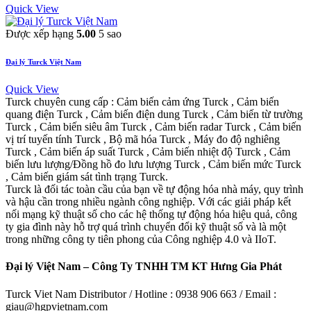
Quick View
Được xếp hạng
5.00
5 sao
Đại lý Turck Việt Nam
Quick View
Turck chuyên cung cấp : Cảm biến cảm ứng Turck , Cảm biến
quang điện Turck , Cảm biến điện dung Turck , Cảm biến từ trường
Turck , Cảm biến siêu âm Turck , Cảm biến radar Turck , Cảm biến
vị trí tuyến tính Turck , Bộ mã hóa Turck , Máy đo độ nghiêng
Turck , Cảm biến áp suất Turck , Cảm biến nhiệt độ Turck , Cảm
biến lưu lượng/Đồng hồ đo lưu lượng Turck , Cảm biến mức Turck
, Cảm biến giám sát tình trạng Turck.
Turck là đối tác toàn cầu của bạn về tự động hóa nhà máy, quy trình
và hậu cần trong nhiều ngành công nghiệp. Với các giải pháp kết
nối mạng kỹ thuật số cho các hệ thống tự động hóa hiệu quả, công
ty gia đình này hỗ trợ quá trình chuyển đổi kỹ thuật số và là một
trong những công ty tiên phong của Công nghiệp 4.0 và IIoT.
Đại lý Việt Nam – Công Ty TNHH TM KT Hưng Gia Phát
Turck Viet Nam Distributor / Hotline : 0938 906 663 / Email :
giau@hgpvietnam.com