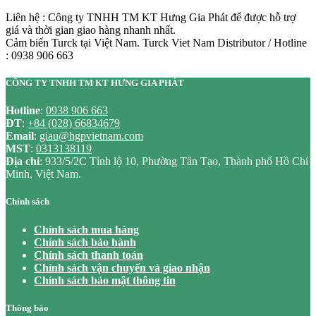
Liên hệ : Công ty TNHH TM KT Hưng Gia Phát để được hỗ trợ
giá và thời gian giao hàng nhanh nhất.
Cảm biến Turck tại Việt Nam. Turck Viet Nam Distributor / Hotline
: 0938 906 663
CÔNG TY TNHH TM KT HƯNG GIA PHÁT
Hotline
:
0938 906 663
ĐT
:
+84 (028) 66834679
Email
:
giau@hgpvietnam.com
MST
:
0313138119
Địa chỉ
: 933/5/2C Tỉnh lộ 10, Phường Tân Tạo, Thành phố Hồ Chí
Minh, Việt Nam.
Chính sách
Chính sách mua hàng
Chính sách bảo hành
Chính sách thanh toán
Chính sách vận chuyển và giao nhận
Chính sách bảo mật thông tin
Thông báo