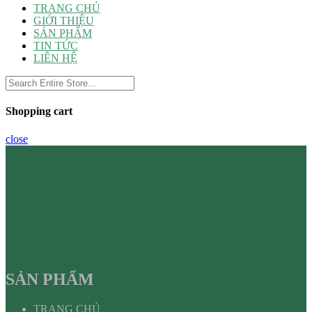
TRANG CHỦ
GIỚI THIỆU
SẢN PHẨM
TIN TỨC
LIÊN HỆ
Shopping cart
close
SẢN PHẨM
TRANG CHỦ