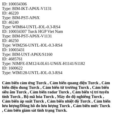
ID: 100034306
Type: BIM-IKT-AP6X-V1131
ID: 46220
Type: BIM-PST-AP6X
ID: 46240
Type: WIM64-UNTL-IOL-0.3-RS4
ID: 100034307 Turck HGP Viet Nam
Type: BIM-PST-AP6X-V1131
ID: 46250
Type: WIM256-UNTL-IOL-0.3-RS4
ID: 10003431
Type: BIM-UNT-AP6X/S1160
ID: 4685761
Type: NIMFE-EM12/4.0L61-UN6X-H1141/S1182
ID: 1600622
Type: WIM128-UNTL-IOL-0.3-RS4
Cảm biến cảm ứng Turck , Cảm biến quang điện Turck , Cảm
biến điện dung Turck , Cảm biến từ trường Turck , Cảm biến
siêu âm Turck , Cảm biến radar Turck , Cảm biến vị trí tuyến
tính Turck , Bộ mã hóa Turck , Máy đo độ nghiêng Turck ,
Cảm biến áp suất Turck , Cảm biến nhiệt độ Turck , Cảm biến
lưu lượng/Đồng hồ đo lưu lượng Turck , Cảm biến mức Turck
, Cảm biến giám sát tình trạng Turck.