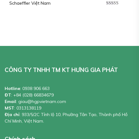
Schaeffler Việt Nam
Được xếp
hạng
5.00
5
sao
CÔNG TY TNHH TM KT HƯNG GIA PHÁT
Hotline
:
0938 906 663
ĐT
:
+84 (028) 66834679
Email
:
giau@hgpvietnam.com
MST
:
0313138119
Địa chỉ
: 933/5/2C Tỉnh lộ 10, Phường Tân Tạo, Thành phố Hồ
Chí Minh, Việt Nam.
Chính sách