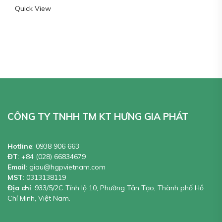
Được xếp
Quick View
hạng
5.00
5
sao
CÔNG TY TNHH TM KT HƯNG GIA PHÁT
Hotline
:
0938 906 663
ĐT
:
+84 (028) 66834679
Email
:
giau@hgpvietnam.com
MST
:
0313138119
Địa chỉ
: 933/5/2C Tỉnh lộ 10, Phường Tân Tạo, Thành phố Hồ
Chí Minh, Việt Nam.