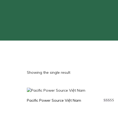
Showing the single result
Pacific Power Source Việt Nam
Được xế
hạng
5.0
sao