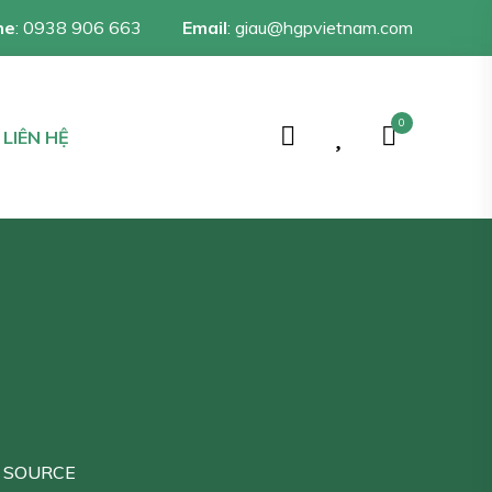
ne
:
0938 906 663
Email
:
giau@hgpvietnam.com
0
LIÊN HỆ
 SOURCE