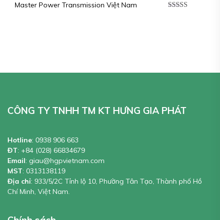
Master Power Transmission Việt Nam
Được xếp
hạng
5.00
5
sao
CÔNG TY TNHH TM KT HƯNG GIA PHÁT
Hotline
:
0938 906 663
ĐT
:
+84 (028) 66834679
Email
:
giau@hgpvietnam.com
MST
:
0313138119
Địa chỉ
: 933/5/2C Tỉnh lộ 10, Phường Tân Tạo, Thành phố Hồ
Chí Minh, Việt Nam.
Chính sách