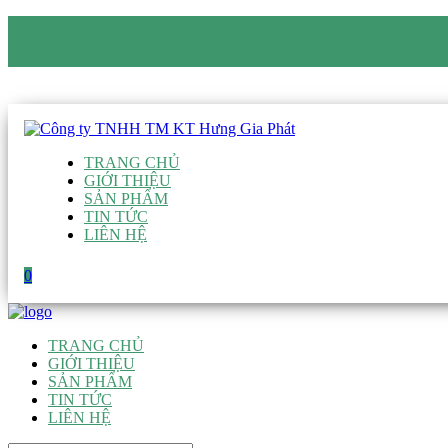
CÔNG TY TNHH TM KT HƯNG GIA PHÁT
Hotline
:
0938 906 663
Email
:
giau@hgpvietnam.com
TRANG CHỦ
GIỚI THIỆU
SẢN PHẨM
TIN TỨC
LIÊN HỆ
0
TRANG CHỦ
GIỚI THIỆU
SẢN PHẨM
TIN TỨC
LIÊN HỆ