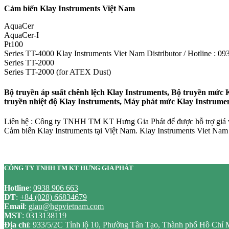
Cảm biến Klay Instruments Việt Nam
AquaCer
AquaCer-I
Pt100
Series TT-4000 Klay Instruments Viet Nam Distributor / Hotline : 
Series TT-2000
Series TT-2000 (for ATEX Dust)
Bộ truyền áp suất chênh lệch Klay Instruments, Bộ truyền mức 
truyền nhiệt độ Klay Instruments, Máy phát mức Klay Instrume
Liên hệ : Công ty TNHH TM KT Hưng Gia Phát để được hỗ trợ giá và
Cảm biến Klay Instruments tại Việt Nam. Klay Instruments Viet Nam D
CÔNG TY TNHH TM KT HƯNG GIA PHÁT
Hotline
:
0938 906 663
ĐT
:
+84 (028) 66834679
Email
:
giau@hgpvietnam.com
MST
:
0313138119
Địa chỉ
: 933/5/2C Tỉnh lộ 10, Phường Tân Tạo, Thành phố Hồ Chí 