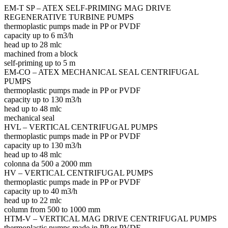
EM-T SP – ATEX SELF-PRIMING MAG DRIVE
REGENERATIVE TURBINE PUMPS
thermoplastic pumps made in PP or PVDF
capacity up to 6 m3/h
head up to 28 mlc
machined from a block
self-priming up to 5 m
EM-CO – ATEX MECHANICAL SEAL CENTRIFUGAL
PUMPS
thermoplastic pumps made in PP or PVDF
capacity up to 130 m3/h
head up to 48 mlc
mechanical seal
HVL – VERTICAL CENTRIFUGAL PUMPS
thermoplastic pumps made in PP or PVDF
capacity up to 130 m3/h
head up to 48 mlc
colonna da 500 a 2000 mm
HV – VERTICAL CENTRIFUGAL PUMPS
thermoplastic pumps made in PP or PVDF
capacity up to 40 m3/h
head up to 22 mlc
column from 500 to 1000 mm
HTM-V – VERTICAL MAG DRIVE CENTRIFUGAL PUMPS
thermoplastic pumps made in PP or PVDF