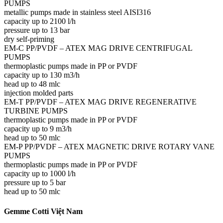
PUMPS
metallic pumps made in stainless steel AISI316
capacity up to 2100 l/h
pressure up to 13 bar
dry self-priming
EM-C PP/PVDF – ATEX MAG DRIVE CENTRIFUGAL
PUMPS
thermoplastic pumps made in PP or PVDF
capacity up to 130 m3/h
head up to 48 mlc
injection molded parts
EM-T PP/PVDF – ATEX MAG DRIVE REGENERATIVE
TURBINE PUMPS
thermoplastic pumps made in PP or PVDF
capacity up to 9 m3/h
head up to 50 mlc
EM-P PP/PVDF – ATEX MAGNETIC DRIVE ROTARY VANE
PUMPS
thermoplastic pumps made in PP or PVDF
capacity up to 1000 l/h
pressure up to 5 bar
head up to 50 mlc
Gemme Cotti Việt Nam