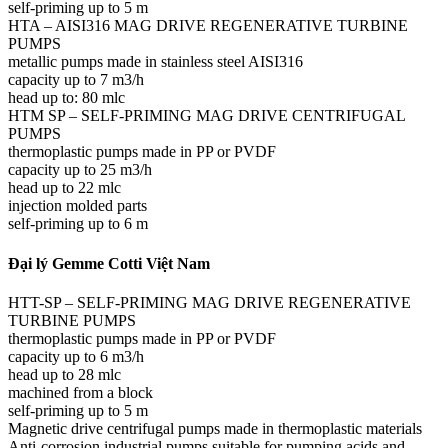
self-priming up to 5 m
HTA – AISI316 MAG DRIVE REGENERATIVE TURBINE
PUMPS
metallic pumps made in stainless steel AISI316
capacity up to 7 m3/h
head up to: 80 mlc
HTM SP – SELF-PRIMING MAG DRIVE CENTRIFUGAL
PUMPS
thermoplastic pumps made in PP or PVDF
capacity up to 25 m3/h
head up to 22 mlc
injection molded parts
self-priming up to 6 m
Đại lý Gemme Cotti Việt Nam
HTT-SP – SELF-PRIMING MAG DRIVE REGENERATIVE
TURBINE PUMPS
thermoplastic pumps made in PP or PVDF
capacity up to 6 m3/h
head up to 28 mlc
machined from a block
self-priming up to 5 m
Magnetic drive centrifugal pumps made in thermoplastic materials
Anti-corrosion industrial pumps suitable for pumping acids and