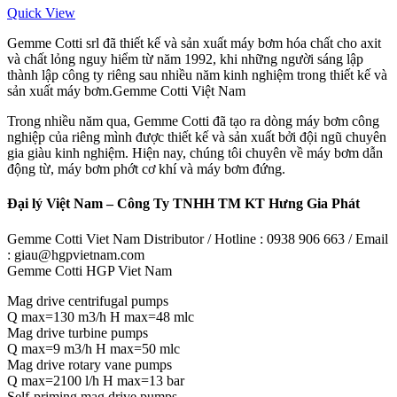
Quick View
Gemme Cotti srl đã thiết kế và sản xuất máy bơm hóa chất cho axit
và chất lỏng nguy hiểm từ năm 1992, khi những người sáng lập
thành lập công ty riêng sau nhiều năm kinh nghiệm trong thiết kế và
sản xuất máy bơm.Gemme Cotti Việt Nam
Trong nhiều năm qua, Gemme Cotti đã tạo ra dòng máy bơm công
nghiệp của riêng mình được thiết kế và sản xuất bởi đội ngũ chuyên
gia giàu kinh nghiệm. Hiện nay, chúng tôi chuyên về máy bơm dẫn
động từ, máy bơm phớt cơ khí và máy bơm đứng.
Đại lý Việt Nam – Công Ty TNHH TM KT Hưng Gia Phát
Gemme Cotti Viet Nam Distributor / Hotline : 0938 906 663 / Email
: giau@hgpvietnam.com
Gemme Cotti HGP Viet Nam
Mag drive centrifugal pumps
Q max=130 m3/h H max=48 mlc
Mag drive turbine pumps
Q max=9 m3/h H max=50 mlc
Mag drive rotary vane pumps
Q max=2100 l/h H max=13 bar
Self-priming mag drive pumps