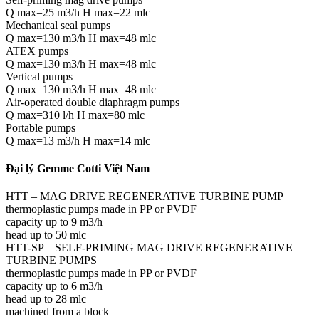
Q max=25 m3/h H max=22 mlc
Mechanical seal pumps
Q max=130 m3/h H max=48 mlc
ATEX pumps
Q max=130 m3/h H max=48 mlc
Vertical pumps
Q max=130 m3/h H max=48 mlc
Air-operated double diaphragm pumps
Q max=310 l/h H max=80 mlc
Portable pumps
Q max=13 m3/h H max=14 mlc
Đại lý Gemme Cotti Việt Nam
HTT – MAG DRIVE REGENERATIVE TURBINE PUMP
thermoplastic pumps made in PP or PVDF
capacity up to 9 m3/h
head up to 50 mlc
HTT-SP – SELF-PRIMING MAG DRIVE REGENERATIVE
TURBINE PUMPS
thermoplastic pumps made in PP or PVDF
capacity up to 6 m3/h
head up to 28 mlc
machined from a block