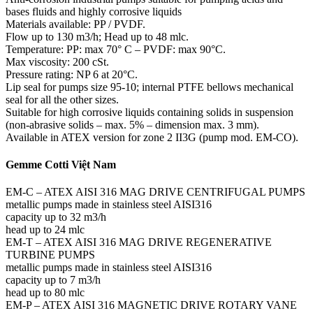
bases fluids and highly corrosive liquids
Materials available: PP / PVDF.
Flow up to 130 m3/h; Head up to 48 mlc.
Temperature: PP: max 70° C – PVDF: max 90°C.
Max viscosity: 200 cSt.
Pressure rating: NP 6 at 20°C.
Lip seal for pumps size 95-10; internal PTFE bellows mechanical
seal for all the other sizes.
Suitable for high corrosive liquids containing solids in suspension
(non-abrasive solids – max. 5% – dimension max. 3 mm).
Available in ATEX version for zone 2 II3G (pump mod. EM-CO).
Gemme Cotti Việt Nam
EM-C – ATEX AISI 316 MAG DRIVE CENTRIFUGAL PUMPS
metallic pumps made in stainless steel AISI316
capacity up to 32 m3/h
head up to 24 mlc
EM-T – ATEX AISI 316 MAG DRIVE REGENERATIVE
TURBINE PUMPS
metallic pumps made in stainless steel AISI316
capacity up to 7 m3/h
head up to 80 mlc
EM-P – ATEX AISI 316 MAGNETIC DRIVE ROTARY VANE