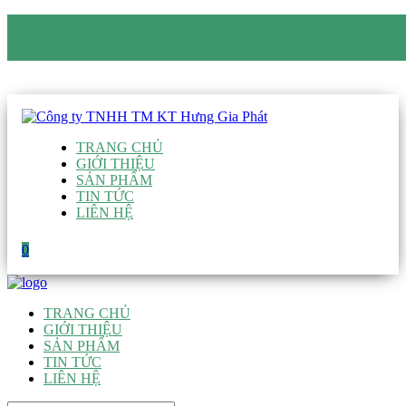
CÔNG TY TNHH TM KT HƯNG GIA PHÁT
Hotline
:
0938 906 663
Email
:
giau@hgpvietnam.com
TRANG CHỦ
GIỚI THIỆU
SẢN PHẨM
TIN TỨC
LIÊN HỆ
0
TRANG CHỦ
GIỚI THIỆU
SẢN PHẨM
TIN TỨC
LIÊN HỆ