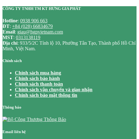
CÔNG TY TNHH TM KT HƯNG GIA PHÁT
Hotline
:
0938 906 663
ĐT
:
+84 (028) 66834679
Email
:
giau@hgpvietnam.com
MST
:
0313138119
Địa chỉ
: 933/5/2C Tỉnh lộ 10, Phường Tân Tạo, Thành phố Hồ Chí
Minh, Việt Nam.
Chính sách
Chính sách mua hàng
Chính sách bảo hành
Chính sách thanh toán
Chính sách vận chuyển và giao nhận
Chính sách bảo mật thông tin
Thông báo
Email liên hệ