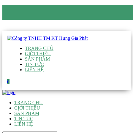
CÔNG TY TNHH TM KT HƯNG GIA PHÁT
Hotline
:
0938 906 663
Email
:
giau@hgpvietnam.com
TRANG CHỦ
GIỚI THIỆU
SẢN PHẨM
TIN TỨC
LIÊN HỆ
0
TRANG CHỦ
GIỚI THIỆU
SẢN PHẨM
TIN TỨC
LIÊN HỆ