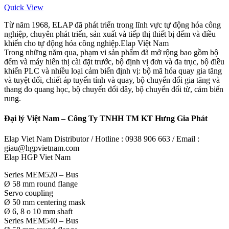
Quick View
Từ năm 1968, ELAP đã phát triển trong lĩnh vực tự động hóa công
nghiệp, chuyên phát triển, sản xuất và tiếp thị thiết bị đếm và điều
khiển cho tự động hóa công nghiệp.Elap Việt Nam
Trong những năm qua, phạm vi sản phẩm đã mở rộng bao gồm bộ
đếm và máy hiển thị cài đặt trước, bộ định vị đơn và đa trục, bộ điều
khiển PLC và nhiều loại cảm biến định vị: bộ mã hóa quay gia tăng
và tuyệt đối, chiết áp tuyến tính và quay, bộ chuyển đổi gia tăng và
thang đo quang học, bộ chuyển đổi dây, bộ chuyển đổi từ, cảm biến
rung.
Đại lý Việt Nam – Công Ty TNHH TM KT Hưng Gia Phát
Elap Viet Nam Distributor / Hotline : 0938 906 663 / Email :
giau@hgpvietnam.com
Elap HGP Viet Nam
Series MEM520 – Bus
Ø 58 mm round flange
Servo coupling
Ø 50 mm centering mask
Ø 6, 8 o 10 mm shaft
Series MEM540 – Bus