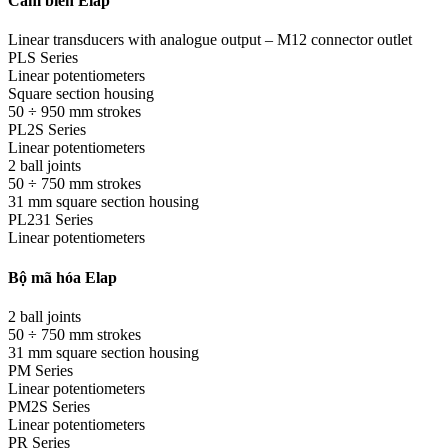
Cảm biến Elap
Linear transducers with analogue output – M12 connector outlet
PLS Series
Linear potentiometers
Square section housing
50 ÷ 950 mm strokes
PL2S Series
Linear potentiometers
2 ball joints
50 ÷ 750 mm strokes
31 mm square section housing
PL231 Series
Linear potentiometers
Bộ mã hóa Elap
2 ball joints
50 ÷ 750 mm strokes
31 mm square section housing
PM Series
Linear potentiometers
PM2S Series
Linear potentiometers
PR Series