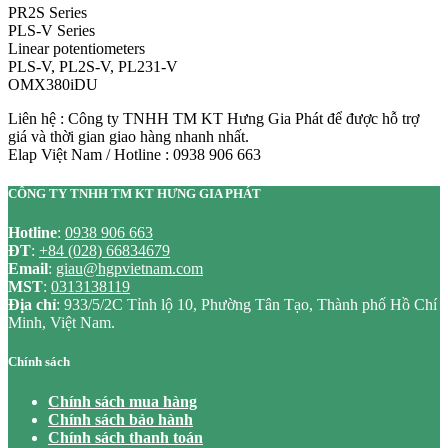
PR2S Series
PLS-V Series
Linear potentiometers
PLS-V, PL2S-V, PL231-V
OMX380iDU
Liên hệ : Công ty TNHH TM KT Hưng Gia Phát để được hỗ trợ
giá và thời gian giao hàng nhanh nhất.
Elap Việt Nam / Hotline : 0938 906 663
CÔNG TY TNHH TM KT HƯNG GIA PHÁT
Hotline
:
0938 906 663
ĐT
:
+84 (028) 66834679
Email
:
giau@hgpvietnam.com
MST
:
0313138119
Địa chỉ
: 933/5/2C Tỉnh lộ 10, Phường Tân Tạo, Thành phố Hồ Chí
Minh, Việt Nam.
Chính sách
Chính sách mua hàng
Chính sách bảo hành
Chính sách thanh toán