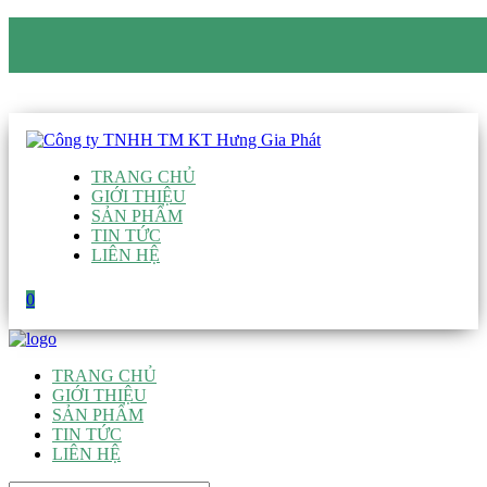
CÔNG TY TNHH TM KT HƯNG GIA PHÁT
Hotline
:
0938 906 663
Email
:
giau@hgpvietnam.com
TRANG CHỦ
GIỚI THIỆU
SẢN PHẨM
TIN TỨC
LIÊN HỆ
0
TRANG CHỦ
GIỚI THIỆU
SẢN PHẨM
TIN TỨC
LIÊN HỆ