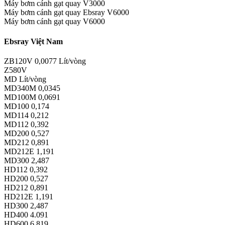
Máy bơm cánh gạt quay V3000
Máy bơm cánh gạt quay Ebsray V6000
Máy bơm cánh gạt quay V6000
Ebsray Việt Nam
ZB120V 0,0077 Lít/vòng
Z580V
MD Lít/vòng
MD340M 0,0345
MD100M 0,0691
MD100 0,174
MD114 0,212
MD112 0,392
MD200 0,527
MD212 0,891
MD212E 1,191
MD300 2,487
HD112 0,392
HD200 0,527
HD212 0,891
HD212E 1,191
HD300 2,487
HD400 4.091
HD600 6.819