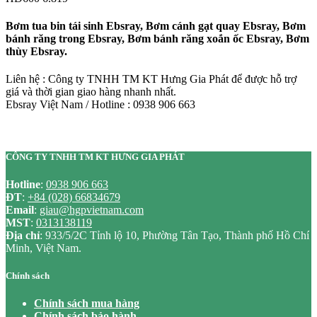
Bơm tua bin tái sinh Ebsray, Bơm cánh gạt quay Ebsray, Bơm
bánh răng trong Ebsray, Bơm bánh răng xoắn ốc Ebsray, Bơm
thùy Ebsray.
Liên hệ : Công ty TNHH TM KT Hưng Gia Phát để được hỗ trợ
giá và thời gian giao hàng nhanh nhất.
Ebsray Việt Nam / Hotline : 0938 906 663
CÔNG TY TNHH TM KT HƯNG GIA PHÁT
Hotline
:
0938 906 663
ĐT
:
+84 (028) 66834679
Email
:
giau@hgpvietnam.com
MST
:
0313138119
Địa chỉ
: 933/5/2C Tỉnh lộ 10, Phường Tân Tạo, Thành phố Hồ Chí
Minh, Việt Nam.
Chính sách
Chính sách mua hàng
Chính sách bảo hành