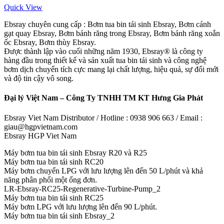
Quick View
Ebsray chuyên cung cấp : Bơm tua bin tái sinh Ebsray, Bơm cánh
gạt quay Ebsray, Bơm bánh răng trong Ebsray, Bơm bánh răng xoắn
ốc Ebsray, Bơm thùy Ebsray.
Được thành lập vào cuối những năm 1930, Ebsray® là công ty
hàng đầu trong thiết kế và sản xuất tua bin tái sinh và công nghệ
bơm dịch chuyển tích cực mang lại chất lượng, hiệu quả, sự đổi mới
và độ tin cậy vô song.
Đại lý Việt Nam – Công Ty TNHH TM KT Hưng Gia Phát
Ebsray Viet Nam Distributor / Hotline : 0938 906 663 / Email :
giau@hgpvietnam.com
Ebsray HGP Viet Nam
Máy bơm tua bin tái sinh Ebsray R20 và R25
Máy bơm tua bin tái sinh RC20
Máy bơm chuyển LPG với lưu lượng lên đến 50 L/phút và khả
năng phân phối một ống đơn.
LR-Ebsray-RC25-Regenerative-Turbine-Pump_2
Máy bơm tua bin tái sinh RC25
Máy bơm LPG với lưu lượng lên đến 90 L/phút.
Máy bơm tua bin tái sinh Ebsray_2