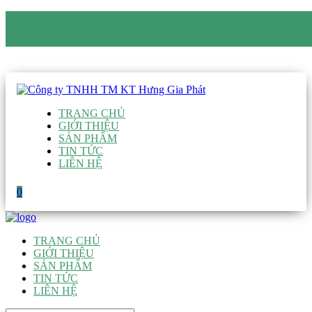
CÔNG TY TNHH TM KT HƯNG GIA PHÁT
Hotline
:
0938 906 663
Email
:
giau@hgpvietnam.com
TRANG CHỦ
GIỚI THIỆU
SẢN PHẨM
TIN TỨC
LIÊN HỆ
0
TRANG CHỦ
GIỚI THIỆU
SẢN PHẨM
TIN TỨC
LIÊN HỆ