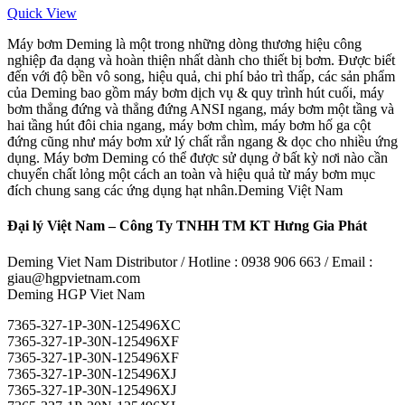
Quick View
Máy bơm Deming là một trong những dòng thương hiệu công
nghiệp đa dạng và hoàn thiện nhất dành cho thiết bị bơm. Được biết
đến với độ bền vô song, hiệu quả, chi phí bảo trì thấp, các sản phẩm
của Deming bao gồm máy bơm dịch vụ & quy trình hút cuối, máy
bơm thẳng đứng và thẳng đứng ANSI ngang, máy bơm một tầng và
hai tầng hút đôi chia ngang, máy bơm chìm, máy bơm hố ga cột
đứng cũng như máy bơm xử lý chất rắn ngang & dọc cho nhiều ứng
dụng. Máy bơm Deming có thể được sử dụng ở bất kỳ nơi nào cần
chuyển chất lỏng một cách an toàn và hiệu quả từ máy bơm mục
đích chung sang các ứng dụng hạt nhân.Deming Việt Nam
Đại lý Việt Nam – Công Ty TNHH TM KT Hưng Gia Phát
Deming Viet Nam Distributor / Hotline : 0938 906 663 / Email :
giau@hgpvietnam.com
Deming HGP Viet Nam
7365-327-1P-30N-125496XC
7365-327-1P-30N-125496XF
7365-327-1P-30N-125496XF
7365-327-1P-30N-125496XJ
7365-327-1P-30N-125496XJ