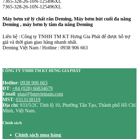
7365-328-26-10N-125496XL
7365-328-26-10N-125496XL
Máy bơm xử lý chất rắn Deming, Máy bơm hút cuối đa năng
Deming , máy bơm ly tâm đa năng Deming
Liên hệ : Công ty TNHH TM KT Hưng Gia Phát để được hỗ trợ
giá và thời gian giao hàng nhanh nhất.
Deming Việt Nam / Hotline : 0938 906 663
CÔNG TY TNHH TM KT HƯNG GIA PHÁT
Hotline
:
0938 906 663
ĐT
:
+84 (028) 66834679
Email
:
giau@hgpvietnam.com
MST
:
0313138119
Địa chỉ
: 933/5/2C Tỉnh lộ 10, Phường Tân Tạo, Thành phố Hồ Chí
Minh, Việt Nam.
Chính sách
Chính sách mua hàng