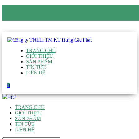
CÔNG TY TNHH TM KT HƯNG GIA PHÁT
Hotline
:
0938 906 663
Email
:
giau@hgpvietnam.com
TRANG CHỦ
GIỚI THIỆU
SẢN PHẨM
TIN TỨC
LIÊN HỆ
0
TRANG CHỦ
GIỚI THIỆU
SẢN PHẨM
TIN TỨC
LIÊN HỆ