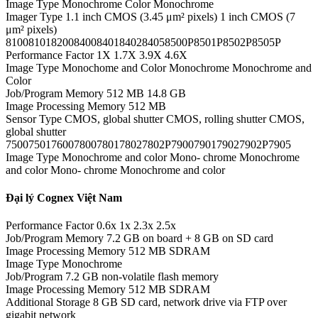
Image Type Monochrome Color Monochrome
Imager Type 1.1 inch CMOS (3.45 μm² pixels) 1 inch CMOS (7
μm² pixels)
81008101820084008401840284058500P8501P8502P8505P
Performance Factor 1X 1.7X 3.9X 4.6X
Image Type Monochome and Color Monochrome Monochrome and
Color
Job/Program Memory 512 MB 14.8 GB
Image Processing Memory 512 MB
Sensor Type CMOS, global shutter CMOS, rolling shutter CMOS,
global shutter
7500750176007800780178027802P7900790179027902P7905
Image Type Monochrome and color Mono- chrome Monochrome
and color Mono- chrome Monochrome and color
Đại lý Cognex Việt Nam
Performance Factor 0.6x 1x 2.3x 2.5x
Job/Program Memory 7.2 GB on board + 8 GB on SD card
Image Processing Memory 512 MB SDRAM
Image Type Monochrome
Job/Program 7.2 GB non-volatile flash memory
Image Processing Memory 512 MB SDRAM
Additional Storage 8 GB SD card, network drive via FTP over
gigabit network