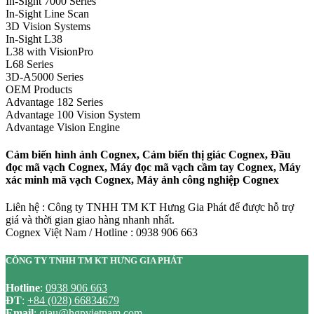
In-Sight 7000 Series
In-Sight Line Scan
3D Vision Systems
In-Sight L38
L38 with VisionPro
L68 Series
3D-A5000 Series
OEM Products
Advantage 182 Series
Advantage 100 Vision System
Advantage Vision Engine
Cảm biến hình ảnh Cognex, Cảm biến thị giác Cognex, Đầu
đọc mã vạch Cognex, Máy đọc mã vạch cầm tay Cognex, Máy
xác minh mã vạch Cognex, Máy ảnh công nghiệp Cognex
Liên hệ : Công ty TNHH TM KT Hưng Gia Phát để được hỗ trợ
giá và thời gian giao hàng nhanh nhất.
Cognex Việt Nam / Hotline : 0938 906 663
CÔNG TY TNHH TM KT HƯNG GIA PHÁT
Hotline
:
0938 906 663
ĐT
:
+84 (028) 66834679
Email
:
giau@hgpvietnam.com