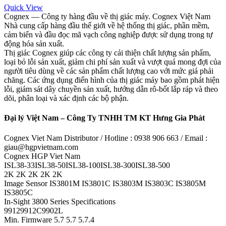
Quick View
Cognex — Công ty hàng đầu về thị giác máy. Cognex Việt Nam
Nhà cung cấp hàng đầu thế giới về hệ thống thị giác, phần mềm,
cảm biến và đầu đọc mã vạch công nghiệp được sử dụng trong tự
động hóa sản xuất.
Thị giác Cognex giúp các công ty cải thiện chất lượng sản phẩm,
loại bỏ lỗi sản xuất, giảm chi phí sản xuất và vượt quá mong đợi của
người tiêu dùng về các sản phẩm chất lượng cao với mức giá phải
chăng. Các ứng dụng điển hình của thị giác máy bao gồm phát hiện
lỗi, giám sát dây chuyền sản xuất, hướng dẫn rô-bốt lắp ráp và theo
dõi, phân loại và xác định các bộ phận.
Đại lý Việt Nam – Công Ty TNHH TM KT Hưng Gia Phát
Cognex Viet Nam Distributor / Hotline : 0938 906 663 / Email :
giau@hgpvietnam.com
Cognex HGP Viet Nam
ISL38-33ISL38-50ISL38-100ISL38-300ISL38-500
2K 2K 2K 2K 2K
Image Sensor IS3801M IS3801C IS3803M IS3803C IS3805M
IS3805C
In-Sight 3800 Series Specifications
99129912C9902L
Min. Firmware 5.7 5.7 5.7.4