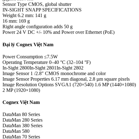
Sensor Type CMOS, global shutter
IN-SIGHT SNAPP SPECIFICATIONS
Weight 6.2 mm: 141 g
16 mm: 169 g
Right angle configuration adds 50 g
Power 24 V DC +/- 10% and Power over Ethernet (PoE)
Đại lý Cognex Việt Nam
Power Consumption ≤7.5W
Operating Temperature 0–40 °C (32–104 °F)
In-Sight 2800In-Sight 2801In-Sight 2802
Image Sensor 1 /2.8″ CMOS monochrome and color
Image Sensor Properties 6.17 mm diagonal, 2.8 µm square pixels
Image Resolution Options SVGA1 (720×540) 1.6 MP (1440×1080)
2 MP (1920×1080)
Cognex Việt Nam
DataMan 80 Series
DataMan 280 Series
DataMan 380 Series
DataMan 580
DataMan 70 Series